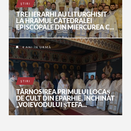
ŞTIRI
TREI IERARHI AU LITURGHISIT
LA HRAMUL CATEDRALEI
EPISCOPALE DIN MIERCUREA C...
4 ANI ÎN URMĂ
ŞTIRI
TÂRNOSIREA PRIMULUI LOCAȘ
DE CULT DIN EPARHIE, ÎNCHINAT
„VOIEVODULUI ȘTEFA...