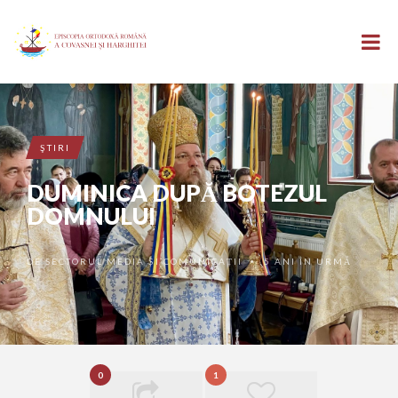
ŞTIRI
DUMINICA DUPĂ BOTEZUL
DOMNULUI
DE
SECTORUL MEDIA ȘI COMUNICAȚII
5 ANI ÎN URMĂ
•
0
1