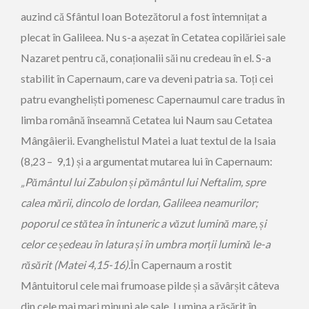
auzind că Sfântul Ioan Botezătorul a fost întemnițat a
plecat în Galileea. Nu s-a așezat în Cetatea copilăriei sale
Nazaret pentru că, conaționalii săi nu credeau în el. S-a
stabilit în Capernaum, care va deveni patria sa. Toți cei
patru evangheliști pomenesc Capernaumul care tradus în
limba română înseamnă Cetatea lui Naum sau Cetatea
Mângâierii. Evanghelistul Matei a luat textul de la Isaia
(8,23 – 9,1) și a argumentat mutarea lui în Capernaum:
„Pământul lui Zabulon și pământul lui Neftalim, spre
calea mării, dincolo de Iordan, Galileea neamurilor;
poporul ce stătea în întuneric a văzut lumină mare, și
celor ce ședeau în latura și în umbra morții lumină le-a
răsărit (Matei 4,15-16).
În Capernaum a rostit
Mântuitorul cele mai frumoase pilde și a săvârșit câteva
din cele mai mari minuni ale sale. Lumina a răsărit în