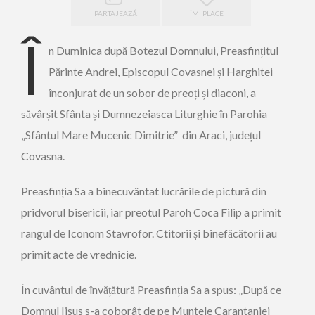
PARTAJEAZĂ
ÎMI PLACE
Î
n Duminica după Botezul Domnului, Preasfințitul
Părinte Andrei, Episcopul Covasnei și Harghitei
înconjurat de un sobor de preoți și diaconi, a
săvârșit Sfânta și Dumnezeiasca Liturghie în Parohia
„Sfântul Mare Mucenic Dimitrie” din Araci, județul
Covasna.
Preasfinția Sa a binecuvântat lucrările de pictură din
pridvorul bisericii, iar preotul Paroh Coca Filip a primit
rangul de Iconom Stavrofor. Ctitorii și binefăcătorii au
primit acte de vrednicie.
În cuvântul de învățătură Preasfinția Sa a spus: „După ce
Domnul Iisus s-a coborât de pe Muntele Carantaniei