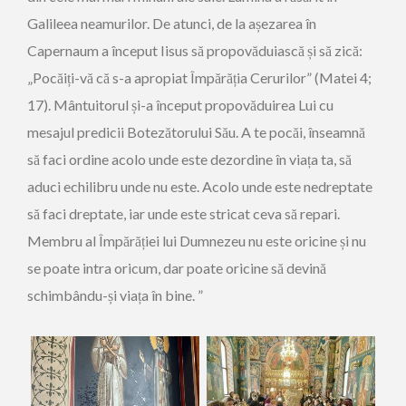
Galileea neamurilor. De atunci, de la așezarea în
Capernaum a început Iisus să propovăduiască și să zică:
„Pocăiți-vă că s-a apropiat Împărăția Cerurilor” (Matei 4;
17). Mântuitorul și-a început propovăduirea Lui cu
mesajul predicii Botezătorului Său. A te pocăi, înseamnă
să faci ordine acolo unde este dezordine în viața ta, să
aduci echilibru unde nu este. Acolo unde este nedreptate
să faci dreptate, iar unde este stricat ceva să repari.
Membru al Împărăției lui Dumnezeu nu este oricine și nu
se poate intra oricum, dar poate oricine să devină
schimbându-și viața în bine. ”