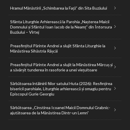
Hramul Mănăstirii „Schimbarea la Față” din Sita Buzăului
Sfânta Liturghie Arhierească la Parohia „Nașterea Maicii
Domnului și Sfântul Ioan Iacob de la Neamț” din Întorsura
Buzăului – Vîrtej
Preasfințitul Părinte Andrei a slujit Sfânta Liturghie la
Mănăstirea Sihăstria Râșcăi
Preasfințitul Părinte Andrei a slujit la Mănăstirea Mărcuș și
a săvârșit tunderea în rasoforie a unei viețuitoare
Sărbătoarea întâlnirii fiilor satului Huta (2026): Resfințirea
bisericii parohiale, Liturghie arhierească și omagiu pentru
Episcopul Gurie Georgiu
Sărbătoarea „Cinstirea Icoanei Maicii Domnului Grabnic-
ajutătoarea de la Mănăstirea Dintr-un Lemn”