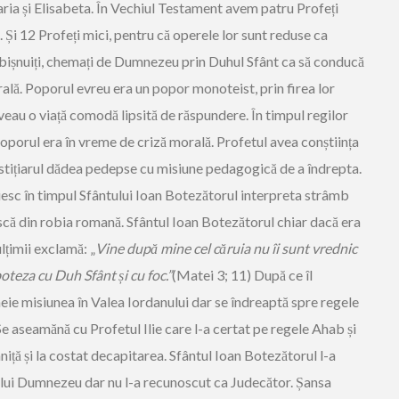
aria și Elisabeta. În Vechiul Testament avem patru Profeți
l. Și 12 Profeți mici, pentru că operele lor sunt reduse ca
obișnuiți, chemați de Dumnezeu prin Duhul Sfânt ca să conducă
lă. Poporul evreu era un popor monoteist, prin firea lor
veau o viață comodă lipsită de răspundere. În timpul regilor
porul era în vreme de criză morală. Profetul avea conștiința
stițiarul dădea pedepse cu misiune pedagogică de a îndrepta.
esc în timpul Sfântului Ioan Botezătorul interpreta strâmb
scă din robia romană. Sfântul Ioan Botezătorul chiar dacă era
lțimii exclamă: „
Vine după mine cel căruia nu îi sunt vrednic
oteza cu Duh Sfânt și cu foc.”
(Matei 3; 11) După ce îl
heie misiunea în Valea Iordanului dar se îndreaptă spre regele
Se aseamănă cu Profetul Ilie care l-a certat pe regele Ahab și
niță și la costat decapitarea. Sfântul Ioan Botezătorul l-a
 lui Dumnezeu dar nu l-a recunoscut ca Judecător. Șansa