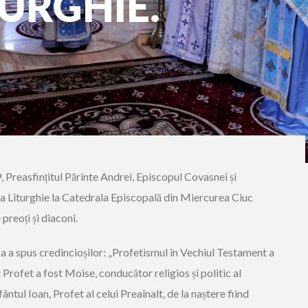
TURGHIE.
, Preasfințitul Părinte Andrei, Episcopul Covasnei și
ta Liturghie la Catedrala Episcopală din Miercurea Ciuc
preoți și diaconi.
 Sa a spus credincioșilor: „Profetismul în Vechiul Testament a
 Profet a fost Moise, conducător religios și politic al
ntul Ioan, Profet al celui Preaînalt, de la naștere fiind