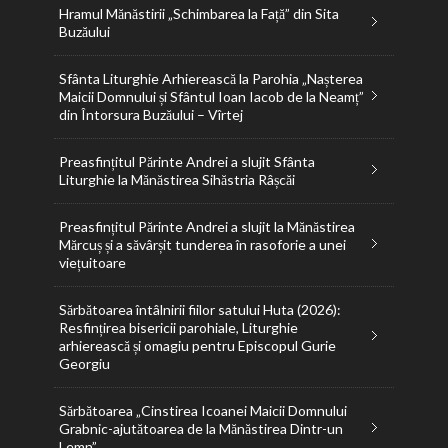
Hramul Mănăstirii „Schimbarea la Față” din Sita
Buzăului
Sfânta Liturghie Arhierească la Parohia „Nașterea
Maicii Domnului și Sfântul Ioan Iacob de la Neamț”
din Întorsura Buzăului – Vîrtej
Preasfințitul Părinte Andrei a slujit Sfânta
Liturghie la Mănăstirea Sihăstria Râșcăi
Preasfințitul Părinte Andrei a slujit la Mănăstirea
Mărcuș și a săvârșit tunderea în rasoforie a unei
viețuitoare
Sărbătoarea întâlnirii fiilor satului Huta (2026):
Resfințirea bisericii parohiale, Liturghie
arhierească și omagiu pentru Episcopul Gurie
Georgiu
Sărbătoarea „Cinstirea Icoanei Maicii Domnului
Grabnic-ajutătoarea de la Mănăstirea Dintr-un
Lemn”