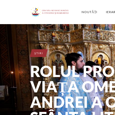
NOUTĂȚI
IERA
ŞTIRI
ROLUL PRO
VIAȚA OMEN
ANDREI A O