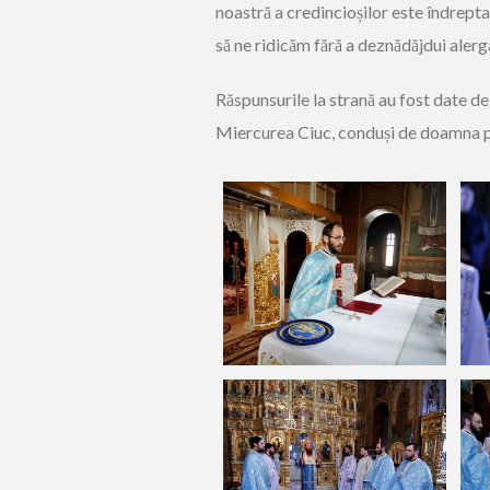
noastră a credincioșilor este îndrept
să ne ridicăm fără a deznădăjdui alergâ
Răspunsurile la strană au fost date de
Miercurea Ciuc, conduși de doamna 