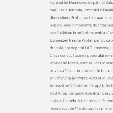
închinat lui Dumnezeu de părinții Zah
mari: Isaia, Ieremia, Iezechiel și Danii
dimensiune. Profeții au fost oameni 
poporul ales în momente de criză mora
evreii cădeau în politeism pentru că a
Dumnezeu trimite Profeți pentru că po
dreaptă, era degetul lui Dumnezeu, ju
Clasa conducătoare a poporului evrei
venirea lui Mesia, care să-i dezrobea
privit ca Mesia, în smerenie în fața mu
să-I duc încălțămintea, Acesta vă va b
botează pe Mântuitorul în apă își înc
Irod Antip, certându-l pentru incest. 
soția sa Izabela. A fost aruncat în tem
recunoscut pe Mântuitorul ca miel al