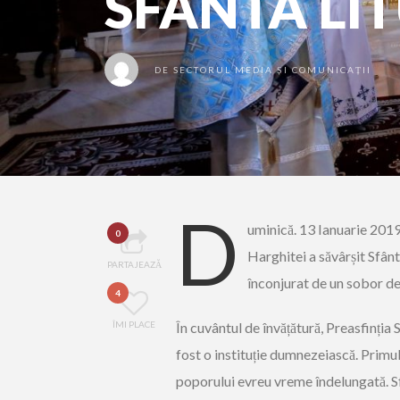
SFÂNTA LI
DE
SECTORUL MEDIA ȘI COMUNICAȚII
D
uminică. 13 Ianuarie 2019
0
Harghitei a săvârșit Sfân
PARTAJEAZĂ
înconjurat de un sobor de 
4
ÎMI PLACE
În cuvântul de învățătură, Preasfinția
fost o instituție dumnezeiască. Primul
poporului evreu vreme îndelungată. Sfâ