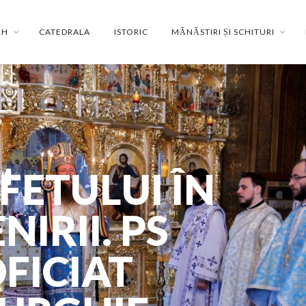
RH
CATEDRALA
ISTORIC
MĂNĂSTIRI ȘI SCHITURI
FETULUI ÎN
IRII. PS
FICIAT