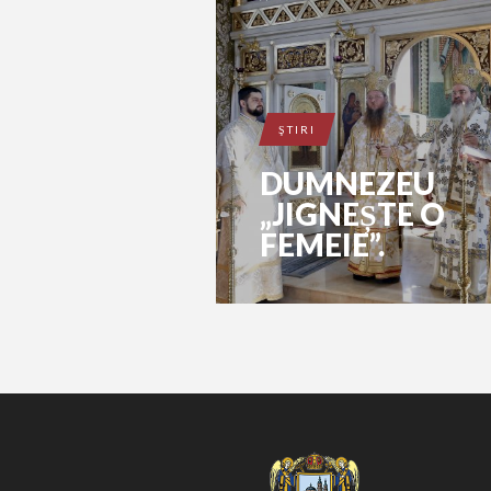
ŞTIRI
DUMNEZEU
„JIGNEȘTE O
FEMEIE”.