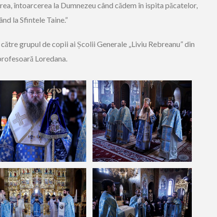
area, întoarcerea la Dumnezeu când cădem în ispita păcatelor,
nd la Sfintele Taine.”
 către grupul de copii ai Școlii Generale „Liviu Rebreanu” din
profesoară Loredana.