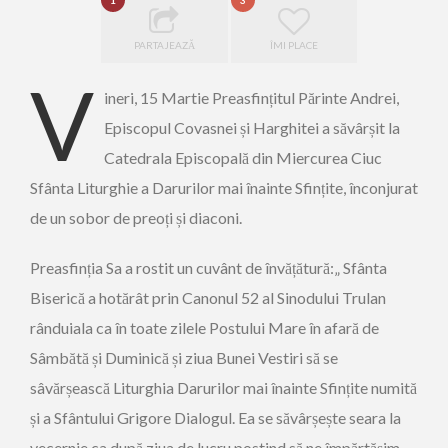
1
3
PARTAJEAZĂ
ÎMI PLACE
V
ineri, 15 Martie Preasfințitul Părinte Andrei,
Episcopul Covasnei și Harghitei a săvârșit la
Catedrala Episcopală din Miercurea Ciuc
Sfânta Liturghie a Darurilor mai înainte Sfințite, înconjurat
de un sobor de preoți și diaconi.
Preasfinția Sa a rostit un cuvânt de învățătură:„ Sfânta
Biserică a hotărât prin Canonul 52 al Sinodului Trulan
rânduiala ca în toate zilele Postului Mare în afară de
Sâmbătă și Duminică și ziua Bunei Vestiri să se
sâvărșească Liturghia Darurilor mai înainte Sfințite numită
și a Sfântului Grigore Dialogul. Ea se săvârșește seara la
vecernie ca după ziua de lucru postind să ne împărtășim