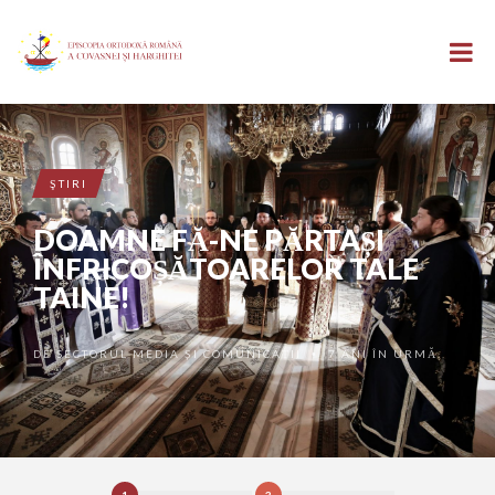
ŞTIRI
DOAMNE FĂ-NE PĂRTAȘI
ÎNFRICOȘĂTOARELOR TALE
TAINE!
DE
SECTORUL MEDIA ȘI COMUNICAȚII
7 ANI ÎN URMĂ
•