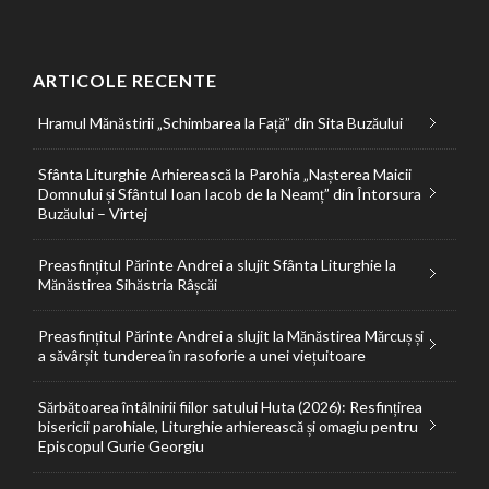
ARTICOLE RECENTE
Hramul Mănăstirii „Schimbarea la Față” din Sita Buzăului
Sfânta Liturghie Arhierească la Parohia „Nașterea Maicii
Domnului și Sfântul Ioan Iacob de la Neamț” din Întorsura
Buzăului – Vîrtej
Preasfințitul Părinte Andrei a slujit Sfânta Liturghie la
Mănăstirea Sihăstria Râșcăi
Preasfințitul Părinte Andrei a slujit la Mănăstirea Mărcuș și
a săvârșit tunderea în rasoforie a unei viețuitoare
Sărbătoarea întâlnirii fiilor satului Huta (2026): Resfințirea
bisericii parohiale, Liturghie arhierească și omagiu pentru
Episcopul Gurie Georgiu