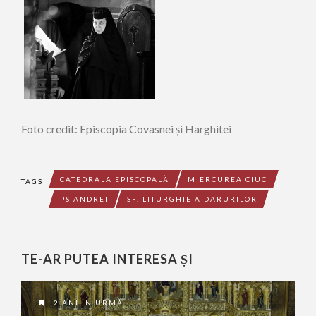
Foto credit: Episcopia Covasnei și Harghitei
CATEDRALA EPISCOPALĂ
MIERCUREA CIUC
TAGS
PS ANDREI
SF. LITURGHIE A DARURILOR
TE-AR PUTEA INTERESA ȘI
2 ANI ÎN URMĂ