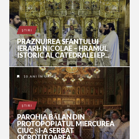
ŞTIRI
PRAZNUIREA SFANTULUI
IERARH NICOLAE – HRAMUL
ISTORIC AL CATEDRALEI EP...
10 ANI ÎN URMĂ
ŞTIRI
PAROHIA BĂLAN DIN
PROTOPOPIATUL MIERCUREA
CIUC ȘI-A SERBAT
OCROTITOAREA