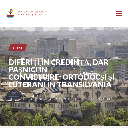
ŞTIRI
DIFERIŢI ÎN CREDINŢĂ, DAR
PAŞNICI ÎN
CONVIEŢUIRE: ORTODOCŞI ŞI
LUTERANI ÎN TRANSILVANIA
DE
SECTORUL MEDIA ȘI COMUNICAȚII
9 ANI ÎN URMĂ
•