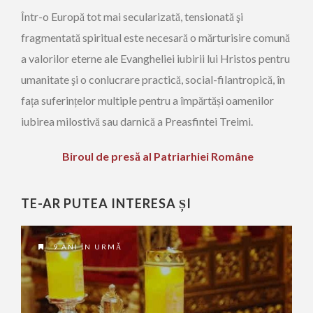
Într-o Europă tot mai secularizată, tensionată şi
fragmentată spiritual este necesară o mărturisire comună
a valorilor eterne ale Evangheliei iubirii lui Hristos pentru
umanitate şi o conlucrare practică, social-filantropică, în
fața suferințelor multiple pentru a împărtăși oamenilor
iubirea milostivă sau darnică a Preasfintei Treimi.
Biroul de presă al Patriarhiei Române
TE-AR PUTEA INTERESA ȘI
9 ANI ÎN URMĂ