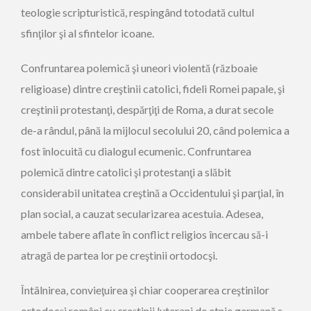
teologie scripturistică, respingând totodată cultul
sfinţilor şi al sfintelor icoane.
Confruntarea polemică şi uneori violentă (războaie
religioase) dintre creştinii catolici, fideli Romei papale, şi
creştinii protestanţi, despărţiţi de Roma, a durat secole
de-a rândul, până la mijlocul secolului 20, când polemica a
fost înlocuită cu dialogul ecumenic. Confruntarea
polemică dintre catolici şi protestanţi a slăbit
considerabil unitatea creştină a Occidentului şi parţial, în
plan social, a cauzat secularizarea acestuia. Adesea,
ambele tabere aflate în conflict religios încercau să-i
atragă de partea lor pe creştinii ortodocşi.
Întâlnirea, convieţuirea şi chiar cooperarea creştinilor
ortodocşi români cu creştinii luterani de etnie germană s-