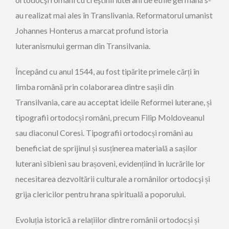
au realizat mai ales în Translivania. Reformatorul umanist
Johannes Honterus a marcat profund istoria
luteranismului german din Transilvania.
Începând cu anul 1544, au fost tipărite primele cărți în
limba română prin colaborarea dintre sașii din
Transilvania, care au acceptat ideile Reformei luterane, și
tipografii ortodocși români, precum Filip Moldoveanul
sau diaconul Coresi. Tipografii ortodocși români au
beneficiat de sprijinul și susținerea materială a sașilor
luterani sibieni sau brașoveni, evidențiind în lucrările lor
necesitarea dezvoltării culturale a românilor ortodocşi și
grija clericilor pentru hrana spirituală a poporului.
Evoluția istorică a relațiilor dintre românii ortodocși și