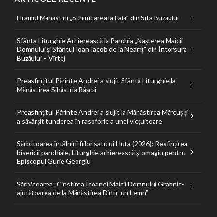
Hramul Mănăstirii „Schimbarea la Față” din Sita Buzăului
Sfânta Liturghie Arhierească la Parohia „Nașterea Maicii
Domnului și Sfântul Ioan Iacob de la Neamț” din Întorsura
Buzăului – Vîrtej
Preasfințitul Părinte Andrei a slujit Sfânta Liturghie la
Mănăstirea Sihăstria Râșcăi
Preasfințitul Părinte Andrei a slujit la Mănăstirea Mărcuș și
a săvârșit tunderea în rasoforie a unei viețuitoare
Sărbătoarea întâlnirii fiilor satului Huta (2026): Resfințirea
bisericii parohiale, Liturghie arhierească și omagiu pentru
Episcopul Gurie Georgiu
Sărbătoarea „Cinstirea Icoanei Maicii Domnului Grabnic-
ajutătoarea de la Mănăstirea Dintr-un Lemn”