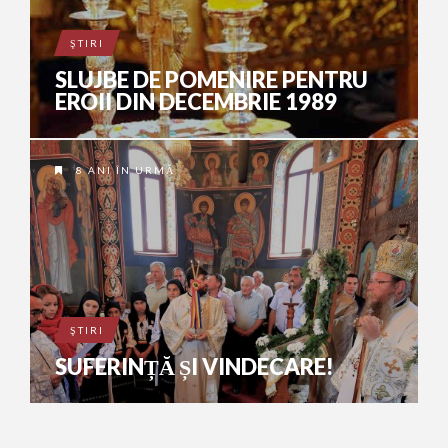
ŞTIRI
SLUJBE DE POMENIRE PENTRU
EROII DIN DECEMBRIE 1989
8 ANI ÎN URMĂ
ŞTIRI
SUFERINȚĂ ȘI VINDECARE!