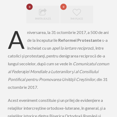
0
0
PARTAJEAZĂ
ÎMI PLACE
A
niversarea, la 31 octombrie 2017, a 500 de ani
de la începuturile
Reformei Protestante
s-a
încheiat cu un
apel la iertare reciprocă
, între
catolici şi protestanţi, pentru denigrarea reciprocă de-a
lungul secolelor, după cum se vede în
Comunicatul comun
al Federaţiei Mondiale a Luteranilor şi al Consiliului
Pontifical pentru Promovarea Unităţii Creştinilor
, din 31
octombrie 2017.
Acest eveniment constituie şi un prilej de evidenţiere a
relaţiilor intercreştine ortodoxe-luterane, în general, şi a
relaţiilor istorice dintre Biserica Ortodoxă Română și