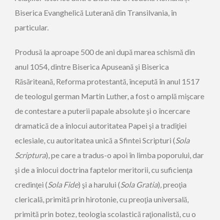
Biserica Evanghelică Luterană din Transilvania, în
particular.
Produsă la aproape 500 de ani după marea schismă din
anul 1054, dintre Biserica Apuseană şi Biserica
Răsăriteană, Reforma protestantă, începută în anul 1517
de teologul german Martin Luther, a fost o amplă mişcare
de contestare a puterii papale absolute şi o încercare
dramatică de a înlocui autoritatea Papei şi a tradiţiei
eclesiale, cu autoritatea unică a Sfintei Scripturi (
Sola
Scriptura
), pe care a tradus-o apoi în limba poporului, dar
şi de a înlocui doctrina faptelor meritorii, cu suficienţa
credinţei (
Sola Fide
) şi a harului (
Sola Gratia
)
,
preoţia
clericală, primită prin hirotonie, cu preoţia universală,
primită prin botez, teologia scolastică raţionalistă, cu o