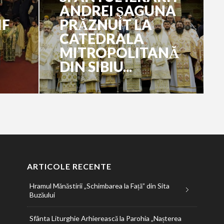
ANDREI ŞAGUNA
IF
PRĂZNUIT LA
CATEDRALA
MITROPOLITANĂ
DIN SIBIU...
ARTICOLE RECENTE
Hramul Mănăstirii „Schimbarea la Față” din Sita
Buzăului
Sfânta Liturghie Arhierească la Parohia „Nașterea