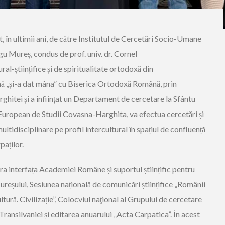
, în ultimii ani, de către Institutul de Cercetări Socio-Umane
u Mureș, condus de prof. univ. dr. Cornel
ural-științifice și de spiritualitate ortodoxă din
 „și-a dat mâna” cu Biserica Ortodoxă Română, prin
hitei și a înființat un Departament de cercetare la Sfântu
uropean de Studii Covasna-Harghita, va efectua cercetări și
multidisciplinare pe profil intercultural în spațiul de confluență
paților.
a interfața Academiei Române și suportul științific pentru
reșului, Sesiunea națională de comunicări științifice „Românii
ultură. Civilizație”, Colocviul naţional al Grupului de cercetare
 Transilvaniei și editarea anuarului „Acta Carpatica”. În acest