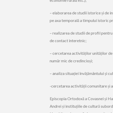
economie rurală etc.);
– elaborarea de studii istorice și de in
pe axa temporală a timpului istoric pr
– realizarea de studii de profil pentru 
de contact interetnic;
– cercetarea activităților unităților d
număr mic de credincioși;
– analiza situației învățământului și cu
-cercetarea activității comunitare și a
Episcopia Ortodoxă a Covasnei și Hargh
Andrei și instituțiile de cultură sub