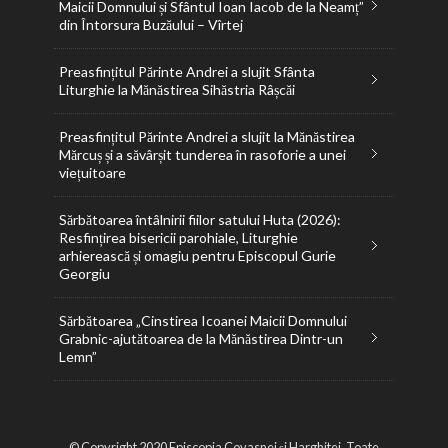
Maicii Domnului și Sfântul Ioan Iacob de la Neamț”
din Întorsura Buzăului – Vîrtej
Preasfințitul Părinte Andrei a slujit Sfânta
Liturghie la Mănăstirea Sihăstria Râșcăi
Preasfințitul Părinte Andrei a slujit la Mănăstirea
Mărcuș și a săvârșit tunderea în rasoforie a unei
viețuitoare
Sărbătoarea întâlnirii fiilor satului Huta (2026):
Resfințirea bisericii parohiale, Liturghie
arhierească și omagiu pentru Episcopul Gurie
Georgiu
Sărbătoarea „Cinstirea Icoanei Maicii Domnului
Grabnic-ajutătoarea de la Mănăstirea Dintr-un
Lemn”
© Copyright 2020 Episcopia Covasnei și Harghitei. Toate