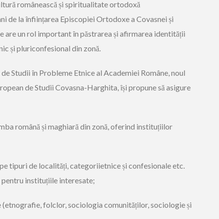
cultură românească și spiritualitate ortodoxă
i de la înființarea Episcopiei Ortodoxe a Covasnei și
 are un rol important în păstrarea și afirmarea identității
nic și pluriconfesional din zonă.
de Studii în Probleme Etnice al Academiei Române, noul
opean de Studii Covasna-Harghita, își propune să asigure
imba română și maghiară din zonă, oferind instituțiilor
 tipuri de localități, categoriietnice și confesionale etc.
pentru instituțiile interesate;
(etnografie, folclor, sociologia comunităților, sociologie și