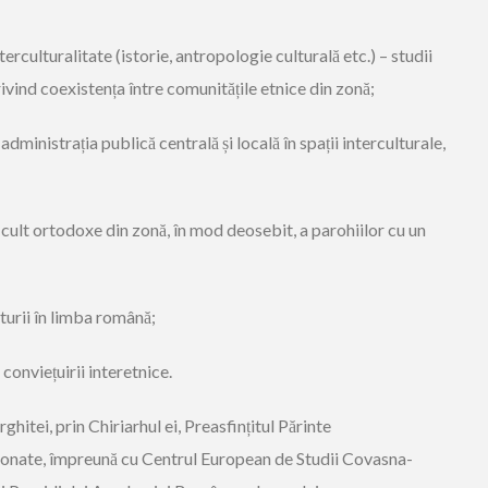
terculturalitate (istorie, antropologie culturală etc.) – studii
ivind coexistența între comunitățile etnice din zonă;
administrația publică centrală și locală în spații interculturale,
e cult ortodoxe din zonă, în mod deosebit, a parohiilor cu un
lturii în limba română;
 conviețuirii interetnice.
itei, prin Chiriarhul ei, Preasfințitul Părinte
ordonate, împreună cu Centrul European de Studii Covasna-