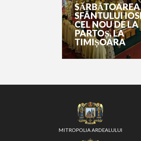
SĂRBĂTOAREA
SFÂNTULUI IOS
CEL NOU DE LA
PARTOȘ, LA
TIMIȘOARA
MITROPOLIA ARDEALULUI