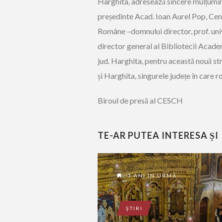
Harghita, adresează sincere mulțumi
președinte Acad. Ioan Aurel Pop, Cen
Române –domnului director, prof. univ
director general al Bibliotecii Acade
jud. Harghita, pentru această nouă str
și Harghita, singurele județe în care 
Biroul de presă al CESCH
TE-AR PUTEA INTERESA ȘI
3 ANI ÎN URMĂ
ŞTIRI