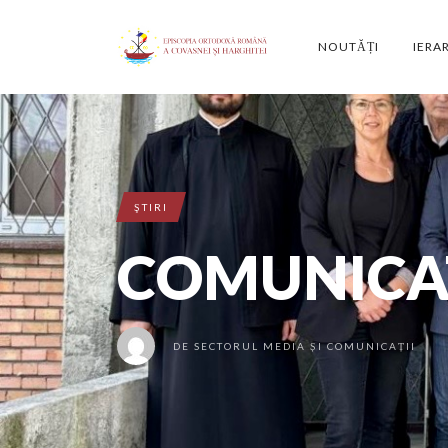
NOUTĂȚI
IERA
ŞTIRI
COMUNICAT
DE
SECTORUL MEDIA ȘI COMUNICAȚII