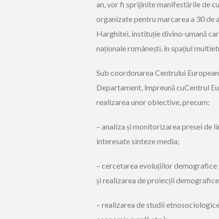
an, vor fi sprijinite manifestările de 
organizate pentru marcarea a 30 de an
Harghitei, instituție divino-umană care
naționale românești, în spațiul multiet
Sub coordonarea Centrului European 
Departament, împreună cuCentrul Eur
realizarea unor obiective, precum:
– analiza și monitorizarea presei de l
interesate sinteze media;
– cercetarea evoluțiilor demografice pe
și realizarea de proiecții demografice 
– realizarea de studii etnosociologice 