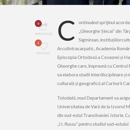
C
ontinuând sprijinul acordat
0
„Gheorghe Șincai” din Târg
PARTAJEAZĂ
Sigmirean, instituțiilorcult
3
ArculIntracarpatic, Academia Română
ÎMI PLACE
Episcopia Ortodoxă a Covasnei și Harg
Gheorghe care, împreună cu Centrul E
va elabora studii interdisciplinare și 
culturală și geografică al Curburii Car
Totodată, noul Departament va asigur
Universitatea de Vară de la Izvorul Mu
din sud-estul Transilvaniei. Istorie. C
„I.I. Russu” pentru studiul sud-estului