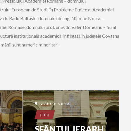
ri Prezidiului Academiei Române – domnului
trului European de Studii în Probleme Etnice al Academiei
. dr. Radu Baltasiu, domnului dr. ing. Nicolae Noica –
miei Române, domnului prof. univ. dr. Valer Dorneanu – fiu al
uctură instituțională academică, înființată în județele Covasna
românii sunt numeric minoritari.
2 ANI ÎN URMĂ
ŞTIRI
SFÂNTUL IERARH