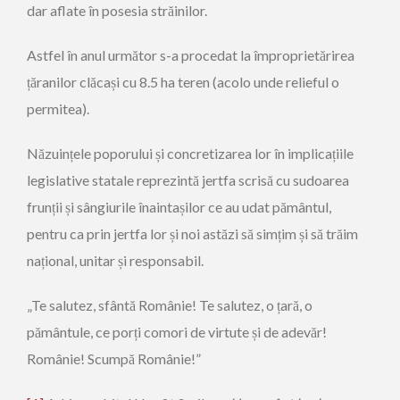
dar aflate în posesia străinilor.
Astfel în anul următor s-a procedat la împroprietărirea
țăranilor clăcași cu 8.5 ha teren (acolo unde relieful o
permitea).
Năzuințele poporului și concretizarea lor în implicațiile
legislative statale reprezintă jertfa scrisă cu sudoarea
frunții și sângiurile înaintașilor ce au udat pământul,
pentru ca prin jertfa lor și noi astăzi să simțim și să trăim
național, unitar și responsabil.
„Te salutez, sfântă Românie! Te salutez, o țară, o
pământule, ce porți comori de virtute și de adevăr!
Românie! Scumpă Românie!”