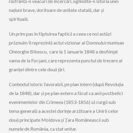
răsfrântă-n veacuri de încercări, oglindite-n istoria unei
națiuni brave, doritoare de unitate statală, dar și
spirituală.
Un prim pas în făptuirea faptică a ceea ce noi astăzi
prăznuim îl reprezintă actul vizionar al Domnului muntean
Gheorghe Bibescu, care la 1 ianuarie 1848 a desființat
vama de la Focșani, care reprezenta punctul de trecere al
graniței dintre cele două țări.
Contextul istoric favorabil, pe plan intern (după Revoluția
de la 1848), dar și pe plan extern a făcut ca anii postbelici
evenimentelor din Crimeea (1853-1856) să curgă sub
tema generală a acestei dorințe arzătoare a Unirii celor
două principate Moldova și Țara Românească sub
numele de România, ca stat unitar.