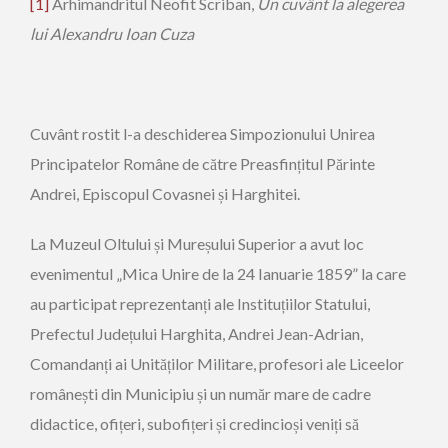
[1]
Arhimandritul Neofit Scriban,
Un cuvânt la alegerea
lui Alexandru Ioan Cuza
Cuvânt rostit l-a deschiderea Simpozionului Unirea
Principatelor Române de către Preasfințitul Părinte
Andrei, Episcopul Covasnei și Harghitei.
La Muzeul Oltului și Mureșului Superior a avut loc
evenimentul „Mica Unire de la 24 Ianuarie 1859” la care
au participat reprezentanți ale Instituțiilor Statului,
Prefectul Județului Harghita, Andrei Jean-Adrian,
Comandanți ai Unităților Militare, profesori ale Liceelor
românești din Municipiu și un număr mare de cadre
didactice, ofițeri, subofițeri și credincioși veniți să