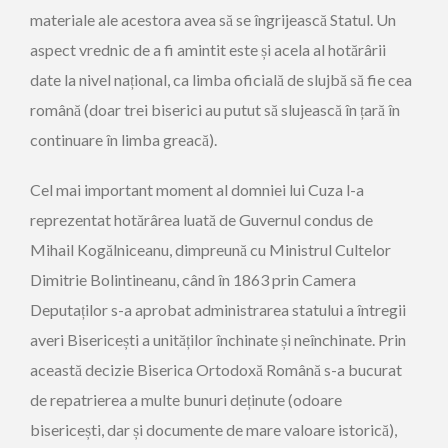
materiale ale acestora avea să se îngrijească Statul. Un
aspect vrednic de a fi amintit este și acela al hotărârii
date la nivel național, ca limba oficială de slujbă să fie cea
română (doar trei biserici au putut să slujească în țară în
continuare în limba greacă).
Cel mai important moment al domniei lui Cuza l-a
reprezentat hotărârea luată de Guvernul condus de
Mihail Kogălniceanu, dimpreună cu Ministrul Cultelor
Dimitrie Bolintineanu, când în 1863 prin Camera
Deputaților s-a aprobat administrarea statului a întregii
averi Bisericești a unităților închinate și neînchinate. Prin
această decizie Biserica Ortodoxă Română s-a bucurat
de repatrierea a multe bunuri deținute (odoare
bisericești, dar și documente de mare valoare istorică),