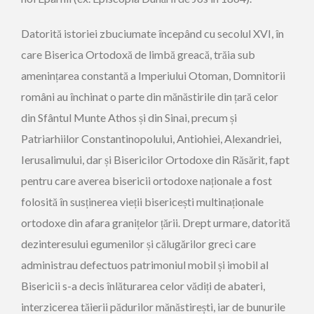
Datorită istoriei zbuciumate începând cu secolul XVI, în
care Biserica Ortodoxă de limbă greacă, trăia sub
amenințarea constantă a Imperiului Otoman, Domnitorii
români au închinat o parte din mănăstirile din țară celor
din Sfântul Munte Athos și din Sinai, precum și
Patriarhiilor Constantinopolului, Antiohiei, Alexandriei,
Ierusalimului, dar și Bisericilor Ortodoxe din Răsărit, fapt
pentru care averea bisericii ortodoxe naționale a fost
folosită în susținerea vieții bisericești multinaționale
ortodoxe din afara granițelor țării. Drept urmare, datorită
dezinteresului egumenilor și călugărilor greci care
administrau defectuos patrimoniul mobil și imobil al
Bisericii s-a decis înlăturarea celor vădiți de abateri,
interzicerea tăierii pădurilor mănăstirești, iar de bunurile