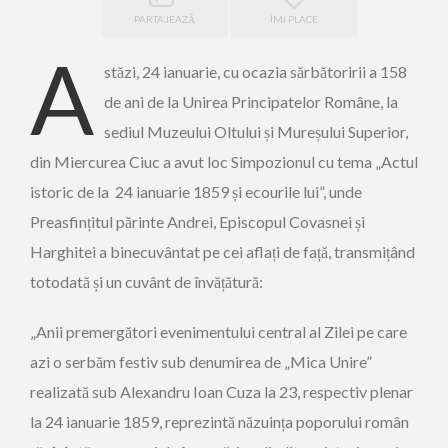
PARTAJEAZĂ
ÎMI PLACE
A
stăzi, 24 ianuarie, cu ocazia sărbătoririi a 158
de ani de la Unirea Principatelor Române, la
sediul Muzeului Oltului și Mureșului Superior,
din Miercurea Ciuc a avut loc Simpozionul cu tema „Actul
istoric de la 24 ianuarie 1859 și ecourile lui”, unde
Preasfințitul părinte Andrei, Episcopul Covasnei și
Harghitei a binecuvântat pe cei aflați de față, transmițând
totodată și un cuvânt de învățătură:
„Anii premergători evenimentului central al Zilei pe care
azi o serbăm festiv sub denumirea de „Mica Unire”
realizată sub Alexandru Ioan Cuza la 23, respectiv plenar
la 24 ianuarie 1859, reprezintă năzuința poporului român