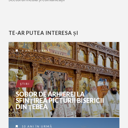
TE-AR PUTEA INTERESA ȘI
4 ANI ÎN URMĂ
ŞTIRI
SOBOR DE ARHIEREI LA
SFINȚIREA PICTURII BISERICII
DIN ȚEBEA
10 ANI ÎN URMĂ