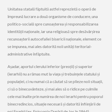
Unitatea statală făptuită astfel reprezintă o operă de
împreună lucrare a două organisme de conducere, una
politico-socială spre cunoașterea și responsabilizarea
identității naționale, iar una religioasă spre desăvârșirea
recunoașterii autocefaliei bisericii naționale, element ce
se impunea, mai ales datorită noii unități teritorial-
administrative înfăptuite.
Așadar, aportul clerului inferior (preoții) și superior
(ierarhii) nu a rămas mut la viața și trebuințele statului și
populației, ci nu numai că a căutat să se plieze noii situații,
ci să o binecuvânteze, și mai ales să o ridice pe culmile
cele mai înalte prin numirea de noi Ierarhi pentru poporul
binecredincios, situație necesară și datorită înființării de
noi Eparhii (ex. Episcopia Dunării de Jos în 1864).