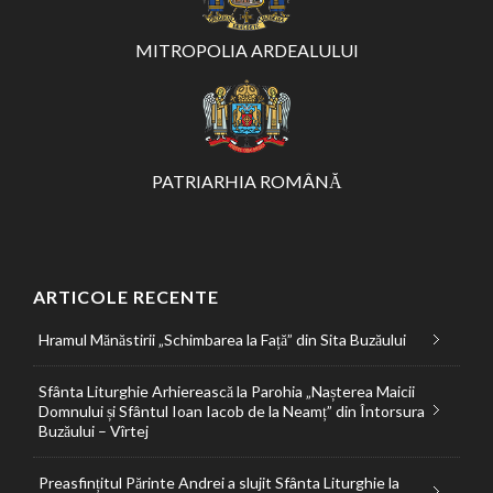
MITROPOLIA ARDEALULUI
PATRIARHIA ROMÂNĂ
ARTICOLE RECENTE
Hramul Mănăstirii „Schimbarea la Față” din Sita Buzăului
Sfânta Liturghie Arhierească la Parohia „Nașterea Maicii
Domnului și Sfântul Ioan Iacob de la Neamț” din Întorsura
Buzăului – Vîrtej
Preasfințitul Părinte Andrei a slujit Sfânta Liturghie la