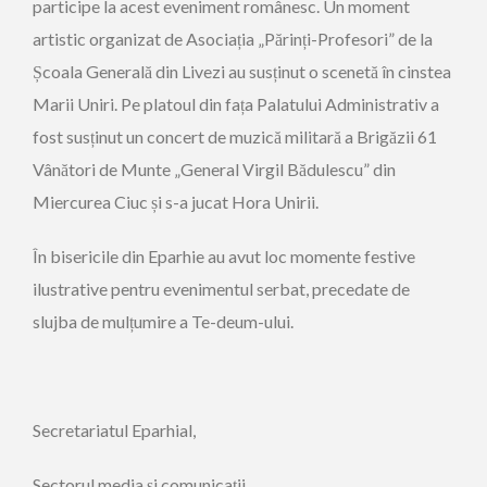
participe la acest eveniment românesc. Un moment
artistic organizat de Asociația „Părinți-Profesori” de la
Școala Generală din Livezi au susținut o scenetă în cinstea
Marii Uniri. Pe platoul din fața Palatului Administrativ a
fost susținut un concert de muzică militară a Brigăzii 61
Vânători de Munte „General Virgil Bădulescu” din
Miercurea Ciuc și s-a jucat Hora Unirii.
În bisericile din Eparhie au avut loc momente festive
ilustrative pentru evenimentul serbat, precedate de
slujba de mulțumire a Te-deum-ului.
Secretariatul Eparhial,
Sectorul media și comunicații