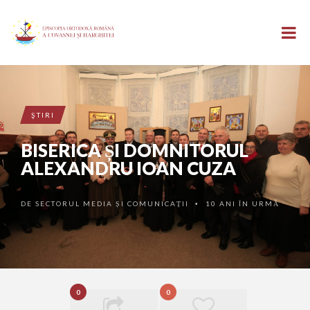
ŞTIRI
BISERICA ȘI DOMNITORUL
ALEXANDRU IOAN CUZA
DE
SECTORUL MEDIA ȘI COMUNICAȚII
10 ANI ÎN URMĂ
•
0
0