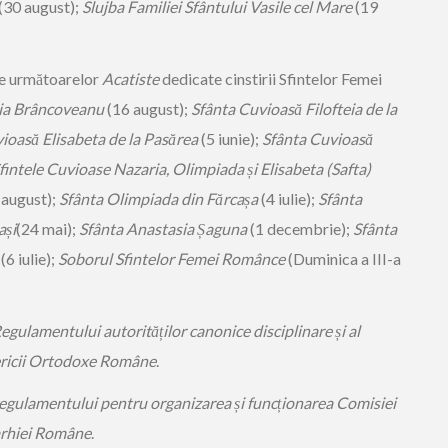
(30 august);
Slujba Familiei Sfântului Vasile cel Mare
(19
le următoarelor
Acatiste
dedicate cinstirii Sfintelor Femei
ia Brâncoveanu
(16 august);
Sfânta Cuvioasă Filofteia de la
ioasă Elisabeta de la Pasărea
(5 iunie);
Sfânta Cuvioasă
fintele Cuvioase Nazaria, Olimpiada și Elisabeta (Safta)
 august);
Sfânta Olimpiada din Fărcașa
(4 iulie);
Sfânta
ași
(24 mai);
Sfânta Anastasia Șaguna
(1 decembrie);
Sfânta
(6 iulie);
Soborul Sfintelor Femei Românce
(Duminica a III-a
egulamentului autorităților canonice disciplinare și al
sericii Ortodoxe Române
.
egulamentului pentru organizarea și funcționarea Comisiei
iarhiei Române
.