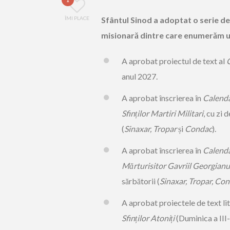
ÎMI PLACE
Sfântul Sinod a adoptat o serie de 
misionară dintre care enumerăm 
A aprobat proiectul de text al
C
anul 2027.
A aprobat înscrierea în
Calenda
Sfinților Martiri Militari
, cu zi 
(
Sinaxar, Tropar
și
Condac
).
A aprobat înscrierea în
Calenda
Mărturisitor Gavriil Georgianu
sărbătorii (
Sinaxar, Tropar, Co
A aprobat proiectele de text li
Sfinților Atoniți
(Duminica a III-