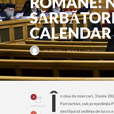
ROMÂNE: 
SĂRBĂTORI
CALENDAR
DE
SECTORUL MEDIA ȘI COMUNICAȚII
Î
n ziua de miercuri, 3 iunie 20
0
Patriarhiei, sub pre
ș
edin
ț
ia 
PARTAJEAZĂ
desf
ă
ș
urat
ș
edin
ț
a de lucru a
1