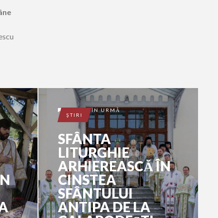
mâne
rescu
7 LUNI ÎN URMĂ
ŞTIRI
SFÂNTA
LITURGHIE
ARHIEREASCĂ ÎN
ÎN
CINSTEA
SFÂNTULUI
IA
ANTIPA DE LA