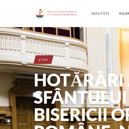
NOUTĂȚI
IERA
ŞTIRI
HOTĂRÂRI 
SFÂNTULUI
BISERICII