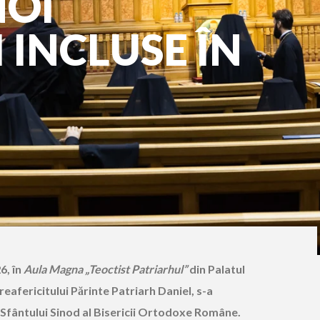
NOI
 INCLUSE ÎN
26,
î
n
Aula Magna
„
Teoctist Patriarhul
”
din Palatul
Preafericitului P
ă
rinte Patriarh Daniel, s-a
 Sf
â
ntului Sinod al Bisericii Ortodoxe Rom
â
ne.