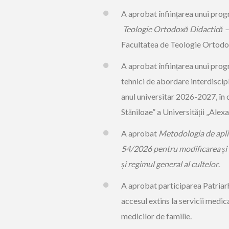
A aprobat înființarea unui progr
Teologie Ortodoxă Didactică 
Facultatea de Teologie Ortodoxă
A aprobat înființarea unui prog
tehnici de abordare interdiscipl
anul universitar 2026-2027, în 
Stăniloae” a Universității „Alex
A aprobat
Metodologia de aplic
54/2026 pentru modificarea și 
și regimul general al cultelor
.
A aprobat participarea Patriar
accesul extins la servicii medi
medicilor de familie.