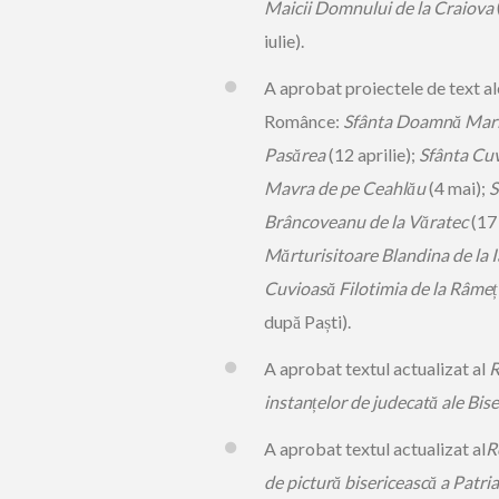
Maicii Domnului de la Craiova
iulie).
A aprobat proiectele de text a
Românce:
Sfânta Doamnă Mar
Pasărea
(12 aprilie);
Sfânta Cuv
Mavra de pe Ceahlău
(4 mai);
S
Brâncoveanu de la Văratec
(17
Mărturisitoare Blandina de la I
Cuvioasă Filotimia de la Râmeț
după Paști).
A aprobat textul actualizat al
R
instanțelor de judecată ale Bi
A aprobat textul actualizat al
R
de pictură bisericească a Patr