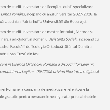
am de studii universitare de licență cu dublă specializare –
– Limba română
, începând cu anul universitar 2027-2028, la
 „Justinian Patriarhul” a Universității din București.
ram de studii universitare de master, intitulat „Metode și
inară a adicțiilor”, în domeniul
Asistență Socială
, începând cu
cadrul Facultății de Teologie Ortodoxă „Sfântul Dumitru
andru Ioan Cuza” din Iași.
are în Biserica Ortodoxă Română a dispozițiilor Legii nr.
completarea Legii nr. 489/2006 privind libertatea religioasă
hiei Române la campania de mediatizare referitoare la
cale gratuite pentru persoanele neasigurate, prin cabinetele