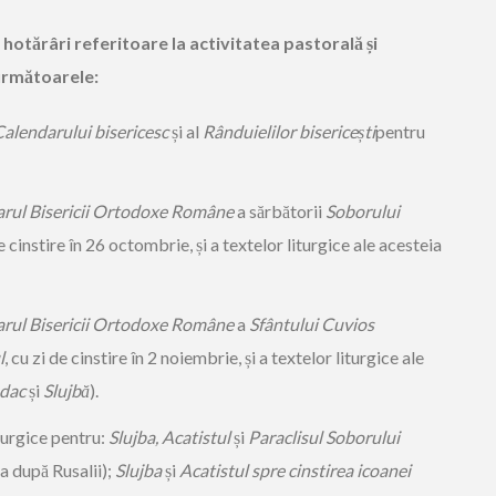
hotărâri referitoare la activitatea pastorală și
următoarele:
alendarului bisericesc
și al
Rânduielilor bisericești
pentru
rul Bisericii Ortodoxe Române
a sărbătorii
Soborului
de cinstire în 26 octombrie, și a textelor liturgice ale acesteia
rul Bisericii Ortodoxe Române
a
Sfântului Cuvios
l
, cu zi de cinstire în 2 noiembrie, și a textelor liturgice ale
ndac
și
Slujbă
).
turgice pentru:
Slujba, Acatistul
și
Paraclisul Soborului
a după Rusalii);
Slujba
și
Acatistul
spre cinstirea icoanei