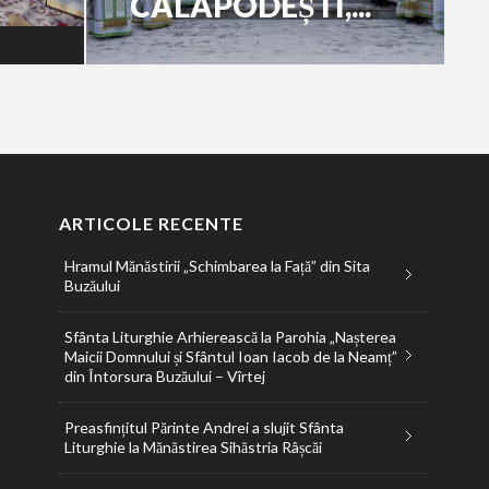
CALAPODEȘTI,...
ARTICOLE RECENTE
Hramul Mănăstirii „Schimbarea la Față” din Sita
Buzăului
Sfânta Liturghie Arhierească la Parohia „Nașterea
Maicii Domnului și Sfântul Ioan Iacob de la Neamț”
din Întorsura Buzăului – Vîrtej
Preasfințitul Părinte Andrei a slujit Sfânta
Liturghie la Mănăstirea Sihăstria Râșcăi