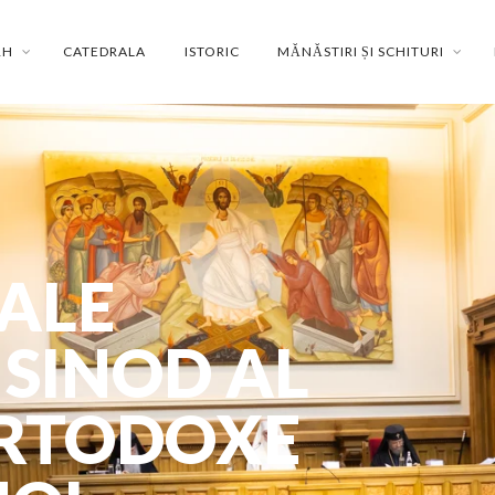
RH
CATEDRALA
ISTORIC
MĂNĂSTIRI ȘI SCHITURI
ALE
 SINOD AL
 ORTODOXE