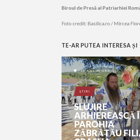
Biroul de Presă al Patriarhiei Ro
Foto credit: Basilica.ro / Mircea Flo
TE-AR PUTEA INTERESA ȘI
10 ANI ÎN URMĂ
ŞTIRI
SLUJIRE
ARHIEREASCĂ 
PAROHIA
ZĂBRĂTĂU FIL