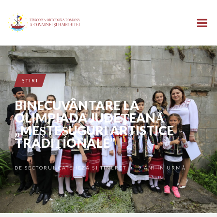
ŞTIRI
BINECUVÂNTARE LA
OLIMPIADA JUDEŢEANĂ
„MEŞTEŞUGURI ARTISTICE
TRADIŢIONALE”
DE
SECTORUL CATEHEZA ȘI TINERET
9 ANI ÎN URMĂ
•