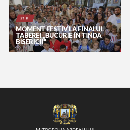
ŞTIRI
MOMENT FESTIV LA FINALUL
TABEREI „BUCURIE ÎN TINDA
BISERICII”
MITROPOLIA ARDEALULUI