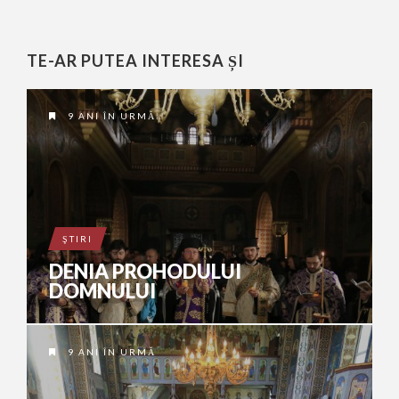
TE-AR PUTEA INTERESA ȘI
9 ANI ÎN URMĂ
ŞTIRI
DENIA PROHODULUI
DOMNULUI
9 ANI ÎN URMĂ