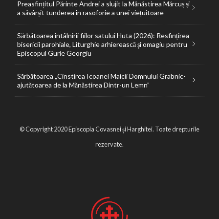
Preasfințitul Părinte Andrei a slujit la Mănăstirea Mărcuș și
a săvârșit tunderea în rasoforie a unei viețuitoare
Sărbătoarea întâlnirii fiilor satului Huta (2026): Resfințirea
bisericii parohiale, Liturghie arhierească și omagiu pentru
Episcopul Gurie Georgiu
Sărbătoarea „Cinstirea Icoanei Maicii Domnului Grabnic-
ajutătoarea de la Mănăstirea Dintr-un Lemn”
© Copyright 2020 Episcopia Covasnei și Harghitei. Toate drepturile
rezervate.