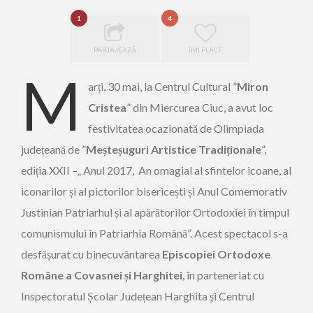
1
4
PARTAJEAZĂ
ÎMI PLACE
M
arți, 30 mai, la Centrul Cultural ”
Miron
Cristea
” din Miercurea Ciuc, a avut loc
festivitatea ocazionată de Olimpiada
județeană de ”
Meșteșuguri Artistice Tradiționale
”,
ediția XXII –„ Anul 2017, An omagial al sfintelor icoane, al
iconarilor și al pictorilor bisericești și Anul Comemorativ
Justinian Patriarhul și al apărătorilor Ortodoxiei în timpul
comunismului în Patriarhia Română”. Acest spectacol s-a
desfășurat cu binecuvântarea
Episcopiei Ortodoxe
Române a Covasnei și Harghitei
, în parteneriat cu
Inspectoratul Școlar Județean Harghita şi Centrul