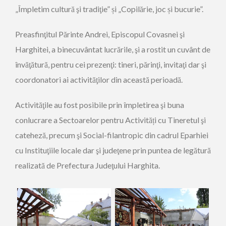
„Împletim cultură şi tradiţie” și „Copilărie, joc și bucurie”.
Preasfinţitul Părinte Andrei, Episcopul Covasnei şi
Harghitei, a binecuvântat lucrările, şi a rostit un cuvânt de
învăţătură, pentru cei prezenţi: tineri, părinţi, invitaţi dar şi
coordonatori ai activităţilor din această perioadă.
Activităţile au fost posibile prin împletirea şi buna
conlucrare a Sectoarelor pentru Activități cu Tineretul şi
cateheză, precum şi Social-filantropic din cadrul Eparhiei
cu Instituţiile locale dar şi judeţene prin puntea de legătură
realizată de Prefectura Judeţului Harghita.