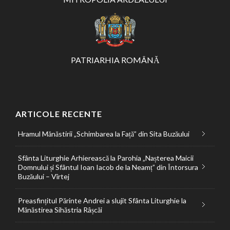
PATRIARHIA ROMÂNĂ
ARTICOLE RECENTE
Hramul Mănăstirii „Schimbarea la Față” din Sita Buzăului
Sfânta Liturghie Arhierească la Parohia „Nașterea Maicii
Domnului și Sfântul Ioan Iacob de la Neamț” din Întorsura
Buzăului – Vîrtej
Preasfințitul Părinte Andrei a slujit Sfânta Liturghie la
Mănăstirea Sihăstria Râșcăi