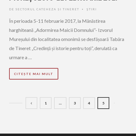
DE
SECTORUL CATEHEZA ȘI TINERET
ŞTIRI
•
În perioada 5-11 februarie 2017, la Mănăstirea
harghiteană „Adormirea Maicii Domnului”- Izvorul
Mureșului din localitatea omonimă se desfășoară Tabăra
de Tineret „Credință și istorie pentru toți”, derulată ca
urmare a …
CITEȘTE MAI MULT
1
…
3
4
5