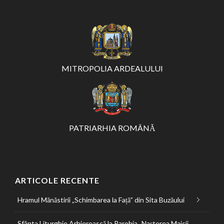
MITROPOLIA ARDEALULUI
PATRIARHIA ROMÂNĂ
ARTICOLE RECENTE
Hramul Mănăstirii „Schimbarea la Față” din Sita Buzăului
Sfânta Liturghie Arhierească la Parohia „Nașterea Maicii