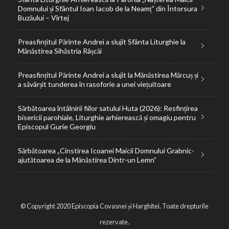
Domnului și Sfântul Ioan Iacob de la Neamț” din Întorsura
Buzăului – Vîrtej
Preasfințitul Părinte Andrei a slujit Sfânta Liturghie la
Mănăstirea Sihăstria Râșcăi
Preasfințitul Părinte Andrei a slujit la Mănăstirea Mărcuș și
a săvârșit tunderea în rasoforie a unei viețuitoare
Sărbătoarea întâlnirii fiilor satului Huta (2026): Resfințirea
bisericii parohiale, Liturghie arhierească și omagiu pentru
Episcopul Gurie Georgiu
Sărbătoarea „Cinstirea Icoanei Maicii Domnului Grabnic-
ajutătoarea de la Mănăstirea Dintr-un Lemn”
© Copyright 2020 Episcopia Covasnei și Harghitei. Toate drepturile
rezervate.