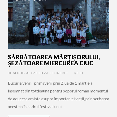
9 ANI ÎN URMĂ
SĂRBĂTOAREA MĂRȚIȘORULUI,
ȘEZĂTOARE MIERCUREA CIUC
DE
SECTORUL CATEHEZA ȘI TINERET
ŞTIRI
•
Bucuria venirii primăverii prin Ziua de 1 martie a
însemnat din totdeauna pentru poporul român momentul
de aducere aminte asupra importanței vieții, prin serbarea
acesteia în cadrul festiv al unui …