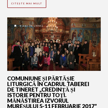
CITEȘTE MAI MULT
9 ANI ÎN URMĂ
COMUNIUNE ȘI PĂRTĂȘIE
LITURGICĂ ÎN CADRUL TABEREI
DE TINERET „CREDINȚĂ ȘI
ISTORIE PENTRU TOȚI.
MĂNĂSTIREA IZVORUL
MUREȘULUI 5-11 FEBRUARIE 2017”