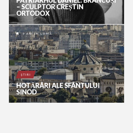
PATRIARHUL DANIEL: BRÂNCUȘI
– SCULPTOR CREȘTIN
ORTODOX
9 ANI ÎN URMĂ
ŞTIRI
HOTĂRÂRI ALE SFÂNTULUI
SINOD