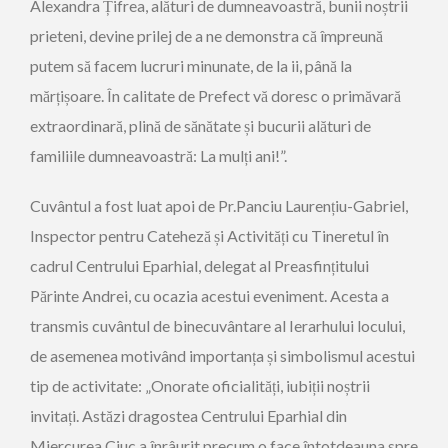
Alexandra Țifrea, alături de dumneavoastră, bunii noștrii
prieteni, devine prilej de a ne demonstra că împreună
putem să facem lucruri minunate, de la ii, până la
mărțișoare. În calitate de Prefect vă doresc o primăvară
extraordinară, plină de sănătate și bucurii alături de
familiile dumneavoastră: La mulți ani!”.
Cuvântul a fost luat apoi de Pr.Panciu Laurențiu-Gabriel,
Inspector pentru Cateheză și Activități cu Tineretul în
cadrul Centrului Eparhial, delegat al Preasfințitului
Părinte Andrei, cu ocazia acestui eveniment. Acesta a
transmis cuvântul de binecuvântare al Ierarhului locului,
de asemenea motivând importanța și simbolismul acestui
tip de activitate: „Onorate oficialități, iubiții noștrii
invitați. Astăzi dragostea Centrului Eparhial din
Miercurea Ciuc a înrâurit precum o face întotdeauna spre