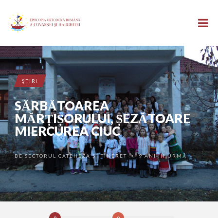
ŞTIRI
SĂRBĂTOAREA
MĂRȚIȘORULUI, ȘEZĂTOARE
MIERCUREA CIUC
DE
SECTORUL CATEHEZA ȘI TINERET
9 ANI ÎN URMĂ
•