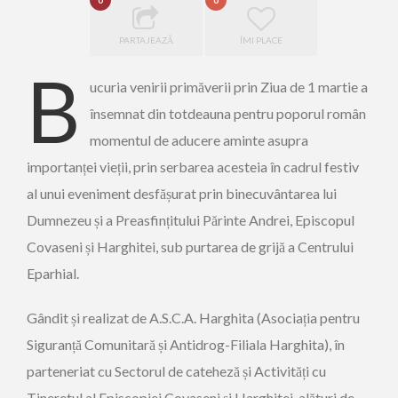
0
0
PARTAJEAZĂ
ÎMI PLACE
B
ucuria venirii primăverii prin Ziua de 1 martie a
însemnat din totdeauna pentru poporul român
momentul de aducere aminte asupra
importanței vieții, prin serbarea acesteia în cadrul festiv
al unui eveniment desfășurat prin binecuvântarea lui
Dumnezeu și a Preasfințitului Părinte Andrei, Episcopul
Covaseni și Harghitei, sub purtarea de grijă a Centrului
Eparhial.
Gândit și realizat de A.S.C.A. Harghita (Asociația pentru
Siguranță Comunitară și Antidrog-Filiala Harghita), în
parteneriat cu Sectorul de cateheză și Activități cu
Tineretul al Episcopiei Covaseni și Harghitei, alături de