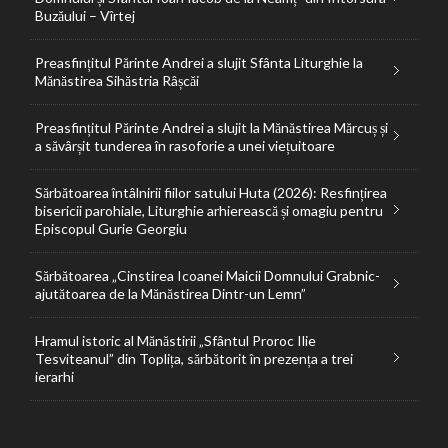
Buzăului – Vîrtej
Preasfințitul Părinte Andrei a slujit Sfânta Liturghie la
Mănăstirea Sihăstria Râșcăi
Preasfințitul Părinte Andrei a slujit la Mănăstirea Mărcuș și
a săvârșit tunderea în rasoforie a unei viețuitoare
Sărbătoarea întâlnirii fiilor satului Huta (2026): Resfințirea
bisericii parohiale, Liturghie arhierească și omagiu pentru
Episcopul Gurie Georgiu
Sărbătoarea „Cinstirea Icoanei Maicii Domnului Grabnic-
ajutătoarea de la Mănăstirea Dintr-un Lemn”
Hramul istoric al Mănăstirii „Sfântul Proroc Ilie
Tesviteanul” din Toplița, sărbătorit în prezența a trei
ierarhi