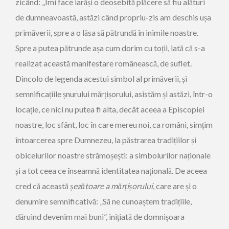
zicând: „Îmi face iarăși o deosebită plăcere să fiu alături
de dumneavoastă, astăzi când propriu-zis am deschis ușa
primăverii, spre a o lăsa să pătrundă în inimile noastre.
Spre a putea pătrunde așa cum dorim cu toții, iată că s-a
realizat această manifestare românească, de suflet.
Dincolo de legenda acestui simbol al primăverii, și
semnificațiile șnurului mărțișorului, asistăm și astăzi, într-o
locație, ce nici nu putea fi alta, decât aceea a Episcopiei
noastre, loc sfânt, loc în care mereu noi, ca români, simțim
întoarcerea spre Dumnezeu, la păstrarea tradițiilor și
obiceiurilor noastre strămoșești: a simbolurilor naționale
și a tot ceea ce înseamnă identitatea națională. De aceea
cred că această
șezătoare a mărțișorului
, care are și o
denumire semnificativă: „Să ne cunoaștem tradițiile,
dăruind devenim mai buni”, inițiată de domnișoara