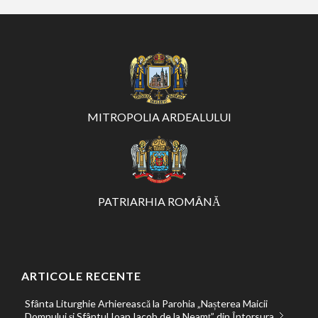
MITROPOLIA ARDEALULUI
PATRIARHIA ROMÂNĂ
ARTICOLE RECENTE
Sfânta Liturghie Arhierească la Parohia „Nașterea Maicii
Domnului și Sfântul Ioan Iacob de la Neamț” din Întorsura