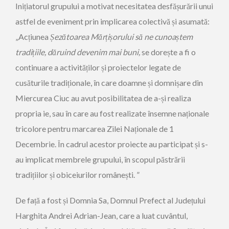
Inițiatorul grupului a motivat necesitatea desfășurării unui
astfel de eveniment prin implicarea colectivă și asumată:
„Acțiunea
Șezătoarea Mărțișorului
să ne cunoaștem
tradițiile, dăruind devenim mai buni,
se dorește a fi o
continuare a activităților și proiectelor legate de
cusăturile tradiționale, în care doamne și domnișare din
Miercurea Ciuc au avut posibilitatea de a-și realiza
propria ie, sau în care au fost realizate însemne naționale
tricolore pentru marcarea Zilei Naționale de 1
Decembrie. În cadrul acestor proiecte au participat și s-
au implicat membrele grupului, în scopul păstrării
tradițiilor și obiceiurilor românești. ”
De față a fost și Domnia Sa, Domnul Prefect al Județului
Harghita Andrei Adrian-Jean, care a luat cuvântul,