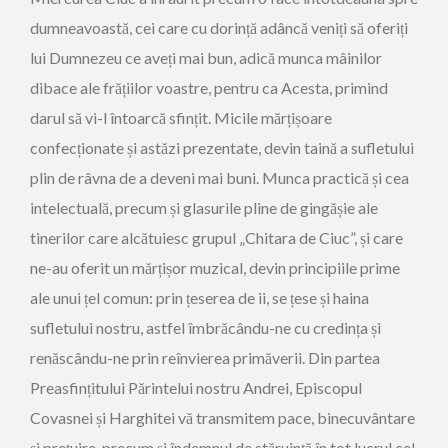
dumneavoastă, cei care cu dorință adâncă veniți să oferiți
lui Dumnezeu ce aveți mai bun, adică munca mâinilor
dibace ale frățiilor voastre, pentru ca Acesta, primind
darul să vi-l întoarcă sfințit. Micile mărțișoare
confecționate și astăzi prezentate, devin taină a sufletului
plin de râvna de a deveni mai buni. Munca practică și cea
intelectuală, precum și glasurile pline de gingășie ale
tinerilor care alcătuiesc grupul „Chitara de Ciuc”, și care
ne-au oferit un mărțișor muzical, devin principiile prime
ale unui țel comun: prin țeserea de ii, se țese și haina
sufletului nostru, astfel îmbrăcându-ne cu credința și
renăscându-ne prin reînvierea primăverii. Din partea
Preasfințitului Părintelui nostru Andrei, Episcopul
Covasnei și Harghitei vă transmitem pace, binecuvântare
și prețuire, precum și îndemnul de stăruință în tot lucrul cel