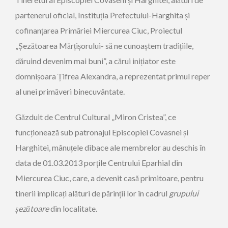
partenerul oficial, Instituția Prefectului-Harghita și
cofinanțarea Primăriei Miercurea Ciuc, Proiectul
„Șezătoarea Mărțișorului- să ne cunoaștem tradițiile,
dăruind devenim mai buni”, a cărui inițiator este
domnișoara Țifrea Alexandra, a reprezentat primul reper
al unei primăveri binecuvântate.
Găzduit de Centrul Cultural „Miron Cristea”, ce
funcționează sub patronajul Episcopiei Covasnei și
Harghitei, mânuțele dibace ale membrelor au deschis în
data de 01.03.2013 porțile Centrului Eparhial din
Miercurea Ciuc, care, a devenit casă primitoare, pentru
tinerii implicați alături de părinții lor în cadrul
grupului
șezătoare
din localitate.