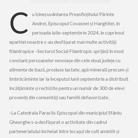
C
u binecuvântarea Preasfințitului Părinte
Andrei, Episcopul Covasnei și Harghitei, în
perioada iulie-septembrie 2024, în cuprinsul
eparhiei noastre s-au desfășurat mai multe activități
filantropice –Sectorul Social Filantropic sprijină în mod
constant persoanelor nevoiașe din cele două județe cu
alimente de bază, produse lactate, apă minerală precum și
îmbrăcăminte iar la începutul lunii septembrie a distribuit
încălțăminte și rechizite pentru un număr de 300 de elevi
proveniți din comunități sau familii defavorizate.
-La Catedrala Paraclis Episcopal din municipiul Sfântu
Gheorghe s-a desfășurat o activitate din cadrul
parteneriatului încheiat între locașul de cult amintit și