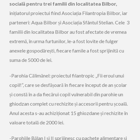
socială pentru trei familii din localitatea Bilbor,
inițiatorul proiectui fiind Asociația Filantropia Bilbor, iar
parteneri: Aqua Bilbor și Asociația Sfântul Stelian. Cele 3
familii din localitatea Bilbor au fost afectate de vremea
extremă, în urma furtunilor, le-a fost lovite de fulger
anexele gospodărești, fiecare famile a fost sprijinită cu
suma de 5000 de lei.
-Parohia Călimănel: proiectul filantropic „Fii eroul unui
copil!”, care se desfășoară în fiecare început de an școlar
și constă în a da fiecărui copil vulnerabil din parohie un
ghiodzan complet cu rechizite și accesorii pentru școală.
Anul acesta s-au achiziționat 15 ghiozdane și rechizite în
valoare totală de 2000 lei.
-Parohiile Bălan I și II sprijinesc cu pachete alimentare și