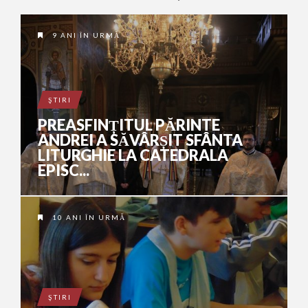
9 ANI ÎN URMĂ
ŞTIRI
PREASFINȚITUL PĂRINTE
ANDREI A SĂVÂRȘIT SFÂNTA
LITURGHIE LA CATEDRALA
EPISC...
10 ANI ÎN URMĂ
ŞTIRI