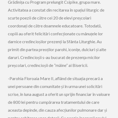
Grădinița cu Program prelungit Csipike, grupa mare.
Activitatea a constat din recitarea în spațiul liturgic de
scurte poezii de către cei 20 de elevi preșcolari
coordonați de către doamnele educatoare. Totodată,
copiii au oferit felicitări confecționate cu mânuțele lor
darnice credincioșilor prezenți la Sfânta Liturghie. Au
primit din partea preoților parohi, iconițe, dulciuri și alte
daruri. Credincioșii s-au bucurat de prezența micilor
preșcolari, credincioșii de ”mâine” ai Bisericii.
-Parohia Floroaia Mare II, aflând de situația precară a
unei persoane din comunitate și în urma unei solicitări
scrise, în luna august a oferit un sprijin financiar în valoare
de 800 lei pentru cumpărarea tratamentului de care
aceasta depinde, din cauza afecțiunilor pulmonare dar și
pentru achitarea unor datorii. Cu ocazia începerii noului