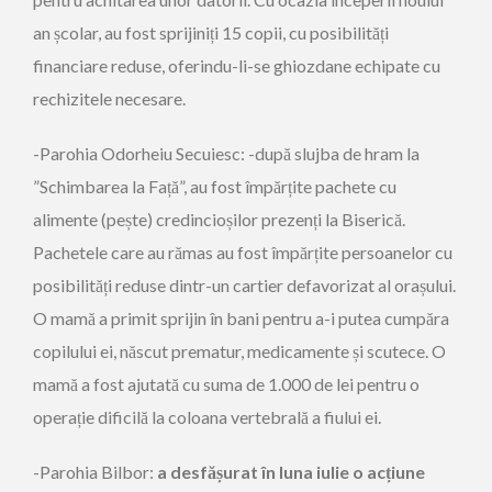
an școlar, au fost sprijiniți 15 copii, cu posibilități
financiare reduse, oferindu-li-se ghiozdane echipate cu
rechizitele necesare.
-Parohia Odorheiu Secuiesc: -după slujba de hram la
”Schimbarea la Față”, au fost împărțite pachete cu
alimente (pește) credincioșilor prezenți la Biserică.
Pachetele care au rămas au fost împărțite persoanelor cu
posibilități reduse dintr-un cartier defavorizat al orașului.
O mamă a primit sprijin în bani pentru a-i putea cumpăra
copilului ei, născut prematur, medicamente și scutece. O
mamă a fost ajutată cu suma de 1.000 de lei pentru o
operație dificilă la coloana vertebrală a fiului ei.
-Parohia Bilbor:
a desfășurat în luna iulie o
acțiune