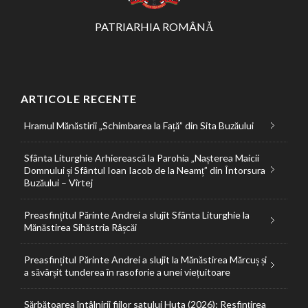
PATRIARHIA ROMÂNĂ
ARTICOLE RECENTE
Hramul Mănăstirii „Schimbarea la Față” din Sita Buzăului
Sfânta Liturghie Arhierească la Parohia „Nașterea Maicii
Domnului și Sfântul Ioan Iacob de la Neamț” din Întorsura
Buzăului – Vîrtej
Preasfințitul Părinte Andrei a slujit Sfânta Liturghie la
Mănăstirea Sihăstria Râșcăi
Preasfințitul Părinte Andrei a slujit la Mănăstirea Mărcuș și
a săvârșit tunderea în rasoforie a unei viețuitoare
Sărbătoarea întâlnirii fiilor satului Huta (2026): Resfințirea