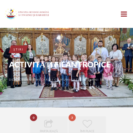
ŞTIRI
ACTIVITĂȚI FILANTROPICE
DE
SECTORUL MEDIA ȘI COMUNICAȚII
2 ANI ÎN URMĂ
•
0
3
PARTAJEAZĂ
ÎMI PLACE