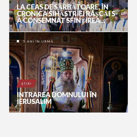
LA CEAS DE SĂRBĂTOARE, ÎN
CRONICA SIHĂSTRIEI RÂȘCĂI S-
A CONSEMNAT SFINȚIREA...
5 ANI ÎN URMĂ
ŞTIRI
INTRAREA DOMNULUI ÎN
IERUSALIM