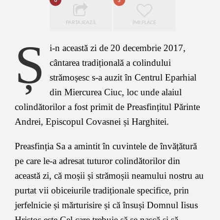
0
3
PARTAJEAZĂ
ÎMI PLACE
Ș
i-n această zi de 20 decembrie 2017,
cântarea tradițională a colindului
strămoșesc s-a auzit în Centrul Eparhial
din Miercurea Ciuc, loc unde alaiul
colindătorilor a fost primit de Preasfințitul Părinte
Andrei, Episcopul Covasnei și Harghitei.
Preasfinția Sa a amintit în cuvintele de învățătură
pe care le-a adresat tuturor colindătorilor din
această zi, că moșii și strămoșii neamului nostru au
purtat vii obiceiurile tradiționale specifice, prin
jerfelnicie și mărturisire și că însuși Domnul Iisus
Hristos este Cel care trebuie să se nască și să