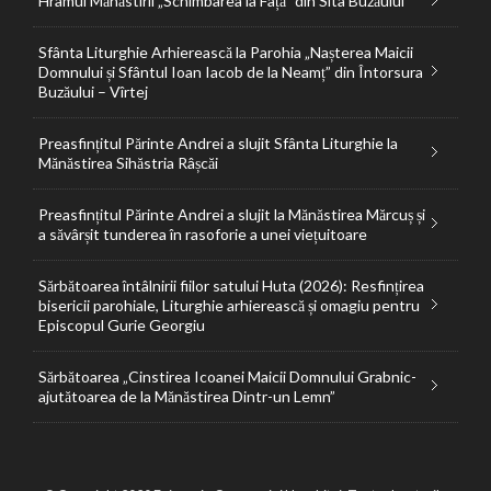
Hramul Mănăstirii „Schimbarea la Față” din Sita Buzăului
Sfânta Liturghie Arhierească la Parohia „Nașterea Maicii
Domnului și Sfântul Ioan Iacob de la Neamț” din Întorsura
Buzăului – Vîrtej
Preasfințitul Părinte Andrei a slujit Sfânta Liturghie la
Mănăstirea Sihăstria Râșcăi
Preasfințitul Părinte Andrei a slujit la Mănăstirea Mărcuș și
a săvârșit tunderea în rasoforie a unei viețuitoare
Sărbătoarea întâlnirii fiilor satului Huta (2026): Resfințirea
bisericii parohiale, Liturghie arhierească și omagiu pentru
Episcopul Gurie Georgiu
Sărbătoarea „Cinstirea Icoanei Maicii Domnului Grabnic-
ajutătoarea de la Mănăstirea Dintr-un Lemn”