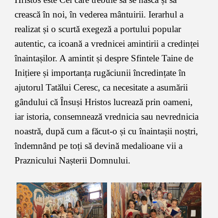
crească în noi, în vederea mântuirii. Ierarhul a
realizat și o scurtă exegeză a portului popular
autentic, ca icoană a vrednicei amintirii a credinței
înaintașilor. A amintit și despre Sfintele Taine de
Inițiere și importanța rugăciunii încredințate în
ajutorul Tatălui Ceresc, ca necesitate a asumării
gândului că Însuși Hristos lucrează prin oameni,
iar istoria, consemnează vrednicia sau nevrednicia
noastră, după cum a făcut-o și cu înaintașii noștri,
îndemnând pe toți să devină medalioane vii a
Praznicului Nașterii Domnului.