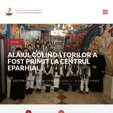
ŞTIRI
ALAIUL COLINDĂTORILOR A
FOST PRIMIT LA CENTRUL
EPARHIAL
DE
SECTORUL MEDIA ȘI COMUNICAȚII
9 ANI ÎN URMĂ
•