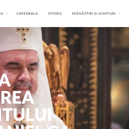
RH
CATEDRALA
ISTORIC
MĂNĂSTIRI ȘI SCHITURI
LA
AREA
ITULUI