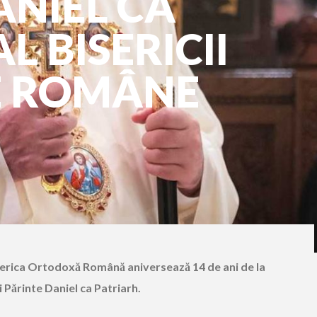
ANIEL CA
L BISERICII
 ROMÂNE
serica Ortodoxă Română aniversează 14 de ani de la
 Părinte Daniel ca Patriarh.