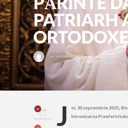
PĂRINTE D
PATRIARH A
ORTODOXE
DE
SECTORUL MEDIA ȘI COMUNICAȚII
J
oi, 30 septembrie 2021, Bi
0
întronizarea Preafericitului
PARTAJEAZĂ
0