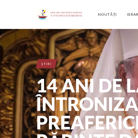
NOUTĂȚI
IERA
ŞTIRI
14 ANI DE 
ÎNTRONIZ
PREAFERIC