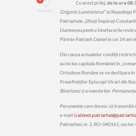
Cu acest prilej,
de la ora 08.
ÎMI PLACE
Grigorie Luminătorul”
al Reşedinţei P
Patriarhale „Sfinţii Împărați Constanti
Dumnezeu pentru binefacerile revărsat
Părinte Patriarh Daniel în cei 14 ani de
Din cauza actualelor condiții restric
au inclus capitala României în „scenari
Ortodoxe Române se va desfășura în
Preasfințiților Episcopi Vicari din Bu
Bisericesc
și a membrilor
Permanen
ț
Persoanele care doresc să transmită 
e-mail (
cabinet.patriarhal@patriarhi
Patriarhiei, nr. 2, RO-040161, sector 