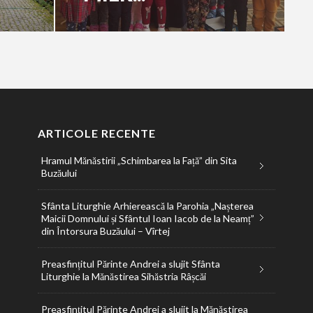
ARTICOLE RECENTE
Hramul Mănăstirii „Schimbarea la Față” din Sita
Buzăului
Sfânta Liturghie Arhierească la Parohia „Nașterea
Maicii Domnului și Sfântul Ioan Iacob de la Neamț”
din Întorsura Buzăului – Vîrtej
Preasfințitul Părinte Andrei a slujit Sfânta
Liturghie la Mănăstirea Sihăstria Râșcăi
Preasfințitul Părinte Andrei a slujit la Mănăstirea