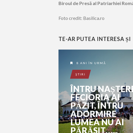
Biroul de Presă al Patriarhiei Ro
Foto credit: Basilica.ro
TE-AR PUTEA INTERESA ȘI
8 ANI ÎN URMĂ
ŞTIRI
ÎNTRU NAȘTER
FECIORIA AI
PĂZIT, ÎNTRU
ADORMIRE
LUMEA NU AI
PĂRĂSIT…...