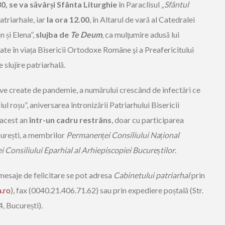
30, se va săvâr
ș
i Sfânta Liturghie
în Paraclisul
„Sfântul
atriarhale, iar
la ora 12.00
, în Altarul de vară al Catedralei
n și Elena”,
slujba de
Te Deum
, ca mulţumire adusă lui
e în viața Bisericii Ortodoxe Române şi a Preafericitului
 slujire patriarhală.
tive create de pandemie, a numărului crescând de infectări ce
ul roșu”, aniversarea întronizării Patriarhului Bisericii
 acest an
într-un cadru restrâns
, doar cu participarea
curești, a membrilor
Permanen
ț
ei Consiliului Na
ț
ional
ei Consiliului Eparhial al Arhiepiscopiei Bucure
ș
tilor
.
mesaje de felicitare se pot adresa
Cabinetului patriarhal
prin
a.ro
), fax (0040.21.406.71.62) sau prin expediere poștală (Str.
4, București).