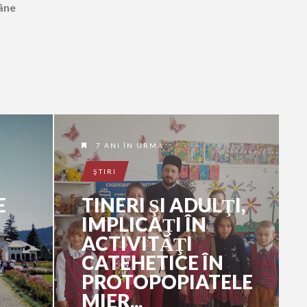
mâne
7 ANI ÎN URMĂ
ŞTIRI
E
TINERI ŞI ADULŢI,
IMPLICAŢI ÎN
ACTIVITĂŢI
CATEHETICE ÎN
PROTOPOPIATELE
MIER...