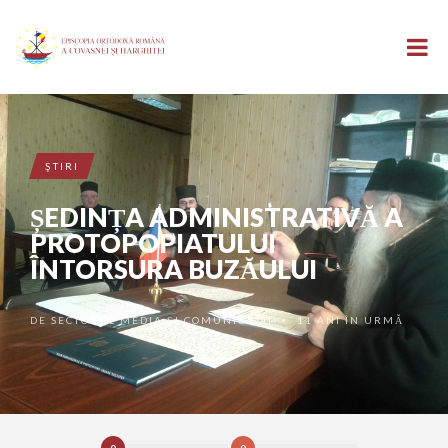
ŞTIRI
ȘEDINȚA ADMINISTRATIVĂ A
PROTOPOPIATULUI
ÎNTORSURA BUZĂULUI
DE
SECTORUL MEDIA ȘI COMUNICAȚII
11 ANI ÎN URMĂ
•