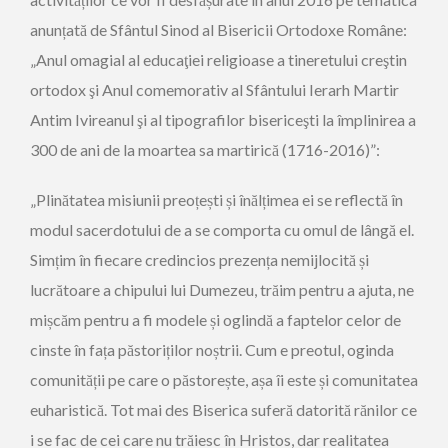
anunțată de Sfântul Sinod al Bisericii Ortodoxe Române:
„Anul omagial al educaţiei religioase a tineretului creştin
ortodox şi Anul comemorativ al Sfântului Ierarh Martir
Antim Ivireanul şi al tipografilor bisericeşti la împlinirea a
300 de ani de la moartea sa martirică (1716-2016)”:
„Plinătatea misiunii preoțești și înălțimea ei se reflectă în
modul sacerdotului de a se comporta cu omul de lângă el.
Simțim în fiecare credincios prezența nemijlocită și
lucrătoare a chipului lui Dumezeu, trăim pentru a ajuta, ne
mișcăm pentru a fi modele și oglindă a faptelor celor de
cinste în fața păstoriților noștrii. Cum e preotul, oginda
comunității pe care o păstorește, așa îi este și comunitatea
euharistică. Tot mai des Biserica suferă datorită rănilor ce
i se fac de cei care nu trăiesc în Hristos, dar realitatea