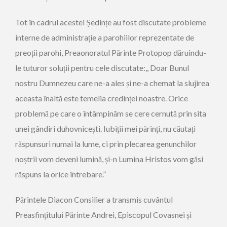
Tot în cadrul acestei Ședințe au fost discutate probleme
interne de administrație a parohiilor reprezentate de
preoții parohi, Preaonoratul Părinte Protopop dăruindu-
le tuturor soluții pentru cele discutate:,, Doar Bunul
nostru Dumnezeu care ne-a ales și ne-a chemat la slujirea
aceasta înaltă este temelia credinței noastre. Orice
problemă pe care o întâmpinăm se cere cernută prin sita
unei gândiri duhovnicești. Iubiții mei părinți, nu căutați
răspunsuri numai la lume, ci prin plecarea genunchilor
noștrii vom deveni lumină, și-n Lumina Hristos vom găsi
răspuns la orice întrebare.”
Părintele Diacon Consilier a transmis cuvântul
Preasfințitului Părinte Andrei, Episcopul Covasnei și