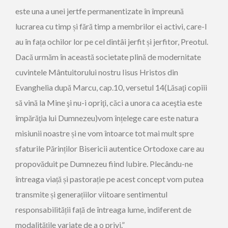
este una a unei jertfe permanentizate în împreună
lucrarea cu timp și fără timp a membrilor ei activi, care-l
au în fața ochilor lor pe cel dintâi jerfit și jerfitor, Preotul.
Dacă urmăm în această societate plină de modernitate
cuvintele Mântuitorului nostru Iisus Hristos din
Evanghelia după Marcu, cap.10, versetul 14(Lăsaţi copiii
să vină la Mine şi nu-i opriţi, căci a unora ca aceştia este
împărăţia lui Dumnezeu)vom înțelege care este natura
misiunii noastre și ne vom întoarce tot mai mult spre
sfaturile Părinților Bisericii autentice Ortodoxe care au
propovăduit pe Dumnezeu fiind Iubire. Plecându-ne
întreaga viață și pastorație pe acest concept vom putea
transmite și generațiilor viitoare sentimentul
responsabilității față de întreaga lume, indiferent de
modalitățile variate de a o privi.”