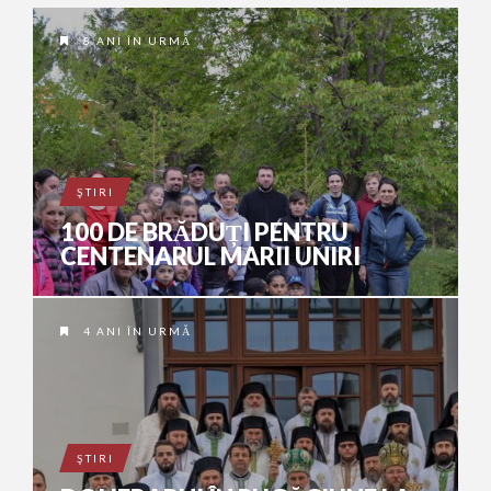
8 ANI ÎN URMĂ
ŞTIRI
100 DE BRĂDUȚI PENTRU
CENTENARUL MARII UNIRI
4 ANI ÎN URMĂ
ŞTIRI