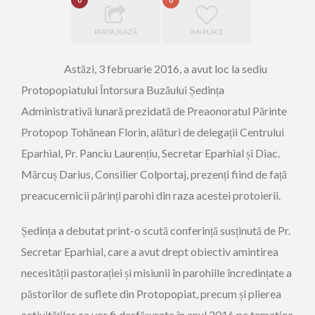
0
0
PARTAJEAZĂ
ÎMI PLACE
Astăzi, 3 februarie 2016, a avut loc la sediu
Protopopiatului Întorsura Buzăului Ședința
Administrativă lunară prezidată de Preaonoratul Părinte
Protopop Tohănean Florin, alături de delegații Centrului
Eparhial, Pr. Panciu Laurențiu, Secretar Eparhial și Diac.
Mărcuș Darius, Consilier Colportaj, prezenți fiind de față
preacucernicii părinți parohi din raza acestei protoierii.
Ședința a debutat print-o scută conferință susținută de Pr.
Secretar Eparhial, care a avut drept obiectiv amintirea
necesității pastorației și misiunii în parohiile încredințate a
păstorilor de suflete din Protopopiat, precum și plierea
activităților ce vor fi desfășurate în anul 2016 pe tematica