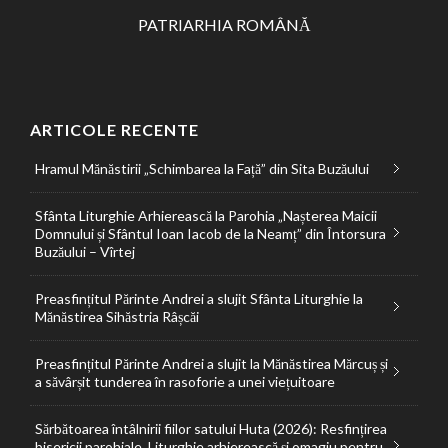
PATRIARHIA ROMÂNĂ
ARTICOLE RECENTE
Hramul Mănăstirii „Schimbarea la Față” din Sita Buzăului
Sfânta Liturghie Arhierească la Parohia „Nașterea Maicii
Domnului și Sfântul Ioan Iacob de la Neamț” din Întorsura
Buzăului – Vîrtej
Preasfințitul Părinte Andrei a slujit Sfânta Liturghie la
Mănăstirea Sihăstria Râșcăi
Preasfințitul Părinte Andrei a slujit la Mănăstirea Mărcuș și
a săvârșit tunderea în rasoforie a unei viețuitoare
Sărbătoarea întâlnirii fiilor satului Huta (2026): Resfințirea
bisericii parohiale, Liturghie arhierească și omagiu pentru