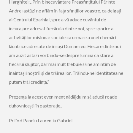
Harghitei:„ Prin binecuvântare Preasfințitului Părinte
Andrei astăzi ne aflăm în fața sfințiilor voastre, ca delgați
ai Centrului Eparhial, spre a vă aduce cuvântul de
încurajare adresat fiecăruia dintre noi, spre sporire a
activităților misionar sociale ca urmare a unei chemări
lăuntrice adresate de însuși Dumnezeu. Fiecare dinte noi
am auzit astăzi vorbindu-se despre lumină ca stare a
fiecărui slujitor, dar mai mult trebuie să ne amintim de
înaintașii noștrii și de trăirea lor. Trăindu-ne identitatea ne
putem trăi credința.”
Prezența la acest eveniment nădăjduim să aducă roade
duhovnicești în pastorație..
Pr.Drd.Panciu Laurențiu Gabriel