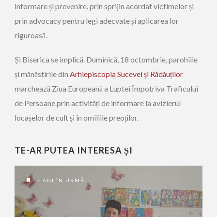
informare și prevenire, prin sprijin acordat victimelor și
prin advocacy pentru legi adecvate și aplicarea lor
riguroasă.
Și Biserica se implică. Duminică, 18 octombrie, parohiile
și mănăstirile din
Arhiepiscopia Sucevei și Rădăuților
marchează Ziua Europeană a Luptei Împotriva Traficului
de Persoane prin activități de informare la avizierul
locașelor de cult și în omiliile preoților.
TE-AR PUTEA INTERESA ȘI
7 ANI ÎN URMĂ