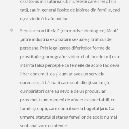
căsătorie: în căutarea iubirii, fetele care cresc fără
tată, sau în general lipsite de iubirea din familie, cad
ușor victimă traficanților.
Separarea artificială (din motive ideologice) făcută
„între industria exploatării sexuale și traficul de
persoane. Prin legalizarea diferitelor forme de
prostituție (pornografie, video-chat, bordeluri) este
întărită falsa percepție că femeile de acolo fac ceva
liber consimțit, ca și cum ar avea un serviciu
oarecare, că bărbații care sunt clienți sunt niște
cumpărători care au nevoie de un produs, iar
proxeneții sunt oameni de afaceri respectabili, cu
familii și copii, care contribuie la bugetul țării. Ca
urmare, statutul și starea femeilor de acolo nu mai
sunt analizate cu atenție”.