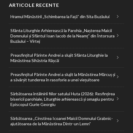
ARTICOLE RECENTE
Hramul Mănăstirii „Schimbarea la Față” din Sita Buzăului
Sfânta Liturghie Arhierească la Parohia „Nașterea Maicii
Domnului și Sfântul Ioan Iacob de la Neamț” din Întorsura
Buzăului – Vîrtej
Preasfințitul Părinte Andrei a slujit Sfânta Liturghie la
Mănăstirea Sihăstria Râșcăi
Preasfințitul Părinte Andrei a slujit la Mănăstirea Mărcuș și
a săvârșit tunderea în rasoforie a unei viețuitoare
Sărbătoarea întâlnirii fiilor satului Huta (2026): Resfințirea
bisericii parohiale, Liturghie arhierească și omagiu pentru
Episcopul Gurie Georgiu
Sărbătoarea „Cinstirea Icoanei Maicii Domnului Grabnic-
ajutătoarea de la Mănăstirea Dintr-un Lemn”