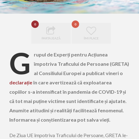
0
0
PARTAJEAZĂ
ÎMI PLACE
G
rupul de Experți pentru Acțiunea
împotriva Traficului de Persoane (GRETA)
al Consiliului Europei a publicat vineri o
declarație
în care avertizează că exploatarea
copiilor s-a intensificat în pandemia de COVID-19 și
că tot mai puține victime sunt identificate și ajutate.
Anumite atitudini și realități facilitează fenomenul.
Informarea și conștientizarea pot salva vieți.
De Ziua UE împotriva Traficului de Persoane, GRETA le-