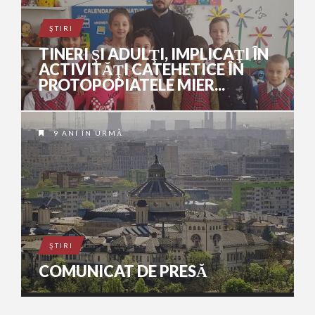
ŞTIRI
TINERI ŞI ADULŢI, IMPLICAŢI ÎN
ACTIVITĂŢI CATEHETICE ÎN
PROTOPOPIATELE MIER...
9 ANI ÎN URMĂ
ŞTIRI
COMUNICAT DE PRESĂ