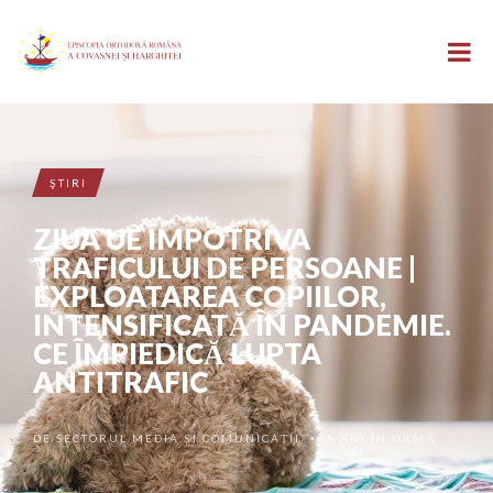
ŞTIRI
ZIUA UE ÎMPOTRIVA
TRAFICULUI DE PERSOANE |
EXPLOATAREA COPIILOR,
INTENSIFICATĂ ÎN PANDEMIE.
CE ÎMPIEDICĂ LUPTA
ANTITRAFIC
DE
SECTORUL MEDIA ȘI COMUNICAȚII
6 ANI ÎN URMĂ
•