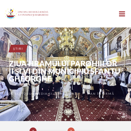
ŞTIRI
ZIUA HRAMULUI PAROHIILOR
II ȘI VI DIN MUNICIPIU SFANTU
GHEORGHE
DE
SECTORUL MEDIA ȘI COMUNICAȚII
1 AN ÎN URMĂ
•