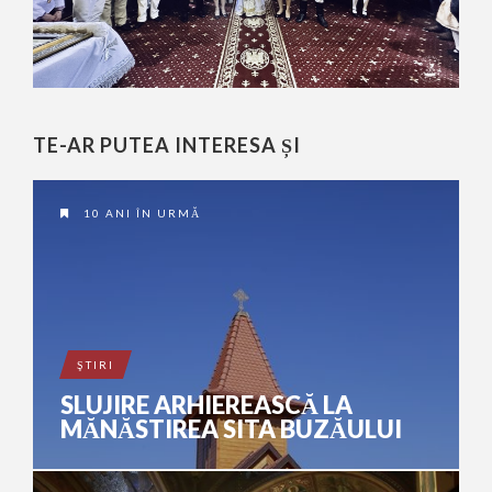
TE-AR PUTEA INTERESA ȘI
10 ANI ÎN URMĂ
ŞTIRI
SLUJIRE ARHIEREASCĂ LA
MĂNĂSTIREA SITA BUZĂULUI