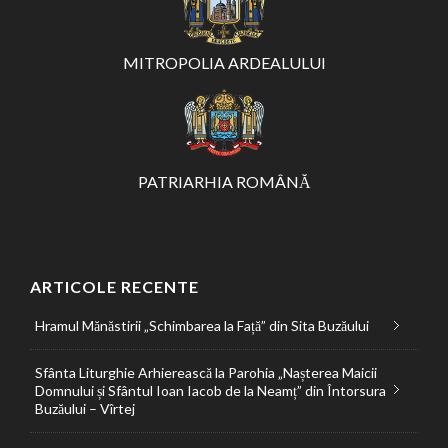
MITROPOLIA ARDEALULUI
PATRIARHIA ROMÂNĂ
ARTICOLE RECENTE
Hramul Mănăstirii „Schimbarea la Față” din Sita Buzăului
Sfânta Liturghie Arhierească la Parohia „Nașterea Maicii
Domnului și Sfântul Ioan Iacob de la Neamț” din Întorsura
Buzăului – Vîrtej