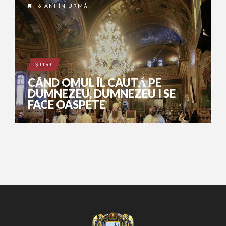
6 ANI ÎN URMĂ
ŞTIRI
CÂND OMUL ÎL CAUTĂ PE
DUMNEZEU, DUMNEZEU I SE
FACE OASPETE