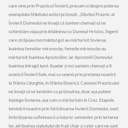
care vine prin Praznicul Învierii, precum si despre puterea
exemplului Sfântului astăzi prăznuit: ,,Slăvitul Praznic al
Învierii Domnului ne învață că suntem chemați să ne
schimbăm viața prin întâlnirea cu Domnul Hristos. Îngerii
care străjuiau mormântul gol au mărturisit Învierea
înaintea femeilor mironosițe, femeile mironosițe au
mărturisit înaintea Apostolilor, iar Apostolii Domnului
înaintea întregii lumi. Așadar și noi suntem chemați a fi
ucenicii Învierii Sale, mai cu seamă prin prezența noastră
la Sfânta Liturghie, în Sfânta Biserică. Canonul Praznicului
ne învață să ne luminăm cu prăznuirea, doar așa putem
înțelege Învierea, așa cum o mărturisim în Crez. Etapele
luminării noastre prin Sărbătoarea Învierii Domnului, sunt:
îmbrățișarea sufletească a tuturor semenilor prin iertarea
lor, atribuirea statutului de frați chiar și celor care ne sunt