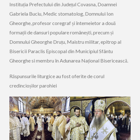
Instituția Prefectului din Județul Covasna, Doamnei
Gabriela Buciu, Medic stomatolog, Domnului Ion
Gheorghe, profesor coregraf și întemeietor a două
formații de dansuri populare românești, precum și
Domnului Gheorghe Druțu, Maistru militar, epitrop al
Bisericii Paraclis Episcopal din Municipiul Sfântu
Gheorghe si membru în Adunarea Național Bisericească.
Răspunsurile liturgice au fost oferite de corul
credincioșilor parohiei