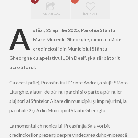
0
3
PARTAJEAZĂ
ÎMI PLACE
A
stăzi, 23 aprilie 2025, Parohia Sfântul
Mare Mucenic Gheorghe, cunoscută de
credincioșii din Municipiul Sfântu
Gheorghe cu apelativul ,,Din Deal”, și-a sărbătorit
ocrotitorul.
Cu acest prilej, Preasfințitul Părinte Andrei, a slujit Sfânta
Liturghie, alaturi de părinții parohi și o parte a părinților
slujitori ai Sfintelor Altare din municipiu și împrejurimi, la
parohiile 2 și 6 din Municipiul Sfântu Gheorghe.
La momentul chinonicului, Preasfinția Sa a vorbit
credincioșilor prezenți despre vindecarea duhovnicească