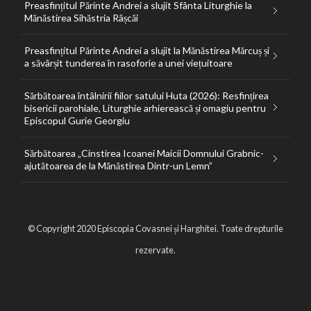
Preasfințitul Părinte Andrei a slujit Sfânta Liturghie la
Mănăstirea Sihăstria Râșcăi
Preasfințitul Părinte Andrei a slujit la Mănăstirea Mărcuș și
a săvârșit tunderea în rasoforie a unei viețuitoare
Sărbătoarea întâlnirii fiilor satului Huta (2026): Resfințirea
bisericii parohiale, Liturghie arhierească și omagiu pentru
Episcopul Gurie Georgiu
Sărbătoarea „Cinstirea Icoanei Maicii Domnului Grabnic-
ajutătoarea de la Mănăstirea Dintr-un Lemn”
© Copyright 2020 Episcopia Covasnei și Harghitei. Toate drepturile
rezervate.