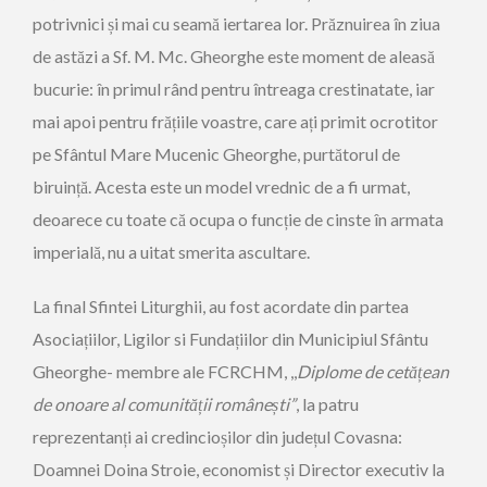
potrivnici și mai cu seamă iertarea lor. Prăznuirea în ziua
de astăzi a Sf. M. Mc. Gheorghe este moment de aleasă
bucurie: în primul rând pentru întreaga crestinatate, iar
mai apoi pentru frățiile voastre, care ați primit ocrotitor
pe Sfântul Mare Mucenic Gheorghe, purtătorul de
biruință. Acesta este un model vrednic de a fi urmat,
deoarece cu toate că ocupa o funcție de cinste în armata
imperială, nu a uitat smerita ascultare.
La final Sfintei Liturghii, au fost acordate din partea
Asociațiilor, Ligilor si Fundațiilor din Municipiul Sfântu
Gheorghe- membre ale FCRCHM, ,,
Diplome de cetățean
de onoare al comunității românești”
, la patru
reprezentanți ai credincioșilor din județul Covasna:
Doamnei Doina Stroie, economist și Director executiv la