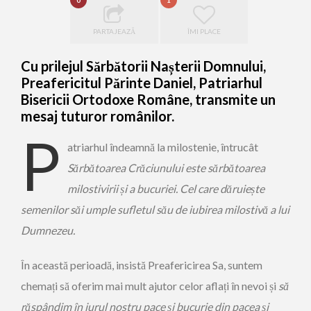
0
1
PARTAJEAZĂ
ÎMI PLACE
Cu prilejul Sărbătorii Nașterii Domnului,
Preafericitul Părinte Daniel, Patriarhul
Bisericii Ortodoxe Române, transmite un
mesaj tuturor românilor.
P
atriarhul îndeamnă la milostenie, întrucât
Sărbătoarea Crăciunului este sărbătoarea
milostivirii și a bucuriei. Cel care dăruiește
semenilor săi umple sufletul său de iubirea milostivă a lui
Dumnezeu.
În această perioadă, insistă Preafericirea Sa, suntem
chemați să oferim mai mult ajutor celor aflați în nevoi și
să
răspândim în jurul nostru pace și bucurie din pacea și