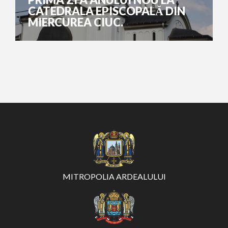
CATEDRALA EPISCOPALĂ DIN
MIERCUREA CIUC.
MITROPOLIA ARDEALULUI