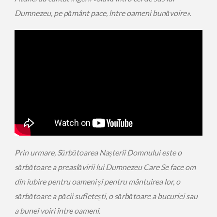
Dumnezeu, pe pământ pace, între oameni bunăvoire».
Prin urmare, Sărbătoarea Nașterii Domnului este o
sărbătoare a preaslăvirii lui Dumnezeu Care Se face om
din iubire pentru oameni și pentru mântuirea lor, o
sărbătoare a păcii sufletești, o sărbătoare a bucuriei sau
a bunei voiri între oameni.