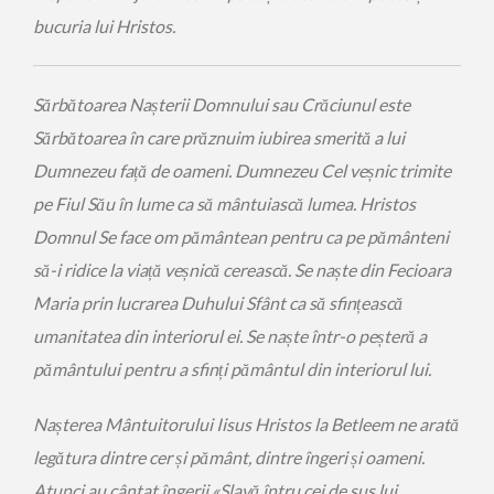
bucuria lui Hristos.
Sărbătoarea Nașterii Domnului sau Crăciunul este
Sărbătoarea în care prăznuim iubirea smerită a lui
Dumnezeu față de oameni. Dumnezeu Cel veșnic trimite
pe Fiul Său în lume ca să mântuiască lumea. Hristos
Domnul Se face om pământean pentru ca pe pământeni
să-i ridice la viață veșnică cerească. Se naște din Fecioara
Maria prin lucrarea Duhului Sfânt ca să sfințească
umanitatea din interiorul ei. Se naște într-o peșteră a
pământului pentru a sfinți pământul din interiorul lui.
Nașterea Mântuitorului Iisus Hristos la Betleem ne arată
legătura dintre cer și pământ, dintre îngeri și oameni.
Atunci au cântat îngerii «Slavă întru cei de sus lui