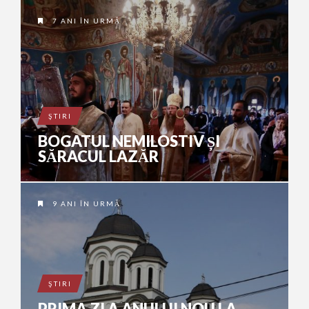
7 ANI ÎN URMĂ
ŞTIRI
BOGATUL NEMILOSTIV ȘI
SĂRACUL LAZĂR
9 ANI ÎN URMĂ
ŞTIRI
PRIMA ZI A ANULUI NOU LA