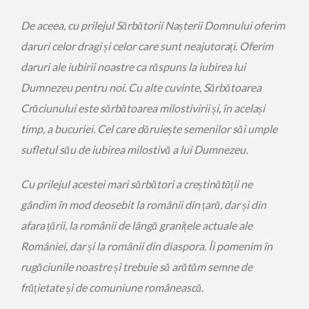
De aceea, cu prilejul Sărbătorii Nașterii Domnului oferim
daruri celor dragi și celor care sunt neajutorați. Oferim
daruri ale iubirii noastre ca răspuns la iubirea lui
Dumnezeu pentru noi. Cu alte cuvinte, Sărbătoarea
Crăciunului este sărbătoarea milostivirii și, în același
timp, a bucuriei. Cel care dăruiește semenilor săi umple
sufletul său de iubirea milostivă a lui Dumnezeu.
Cu prilejul acestei mari sărbători a creștinătății ne
gândim în mod deosebit la românii din țară, dar și din
afara țării, la românii de lângă granițele actuale ale
României, dar și la românii din diaspora. Îi pomenim în
rugăciunile noastre și trebuie să arătăm semne de
frățietate și de comuniune românească.