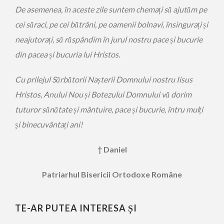
De asemenea, în aceste zile suntem chemați să ajutăm pe
cei săraci, pe cei bătrâni, pe oamenii bolnavi, însingurați și
neajutorați, să răspândim în jurul nostru pace și bucurie
din pacea și bucuria lui Hristos.
Cu prilejul Sărbătorii Nașterii Domnului nostru Iisus
Hristos, Anului Nou și Botezului Domnului vă dorim
tuturor sănătate și mântuire, pace și bucurie, întru mulți
și binecuvântați ani!
† Daniel
Patriarhul Bisericii Ortodoxe Române
TE-AR PUTEA INTERESA ȘI