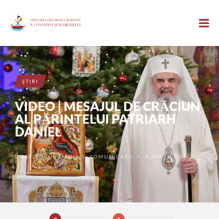
ŞTIRI
VIDEO | MESAJUL DE CRĂCIUN
AL PĂRINTELUI PATRIARH
DANIEL
DE
SECTORUL MEDIA ȘI COMUNICAȚII
9 ANI ÎN URMĂ
•