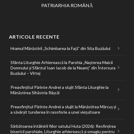
PATRIARHIA ROMÂNĂ
ARTICOLE RECENTE
Hramul Mănăstirii „Schimbarea la Față” din Sita Buzăului
Sfânta Liturghie Arhierească la Parohia „Nașterea Maicii
Domnului și Sfântul Ioan Iacob de la Neamț” din Întorsura
Buzăului – Vîrtej
Preasfințitul Părinte Andrei a slujit Sfânta Liturghie la
Mănăstirea Sihăstria Râșcăi
Preasfințitul Părinte Andrei a slujit la Mănăstirea Mărcuș și
a săvârșit tunderea în rasoforie a unei viețuitoare
Sărbătoarea întâlnirii fiilor satului Huta (2026): Resfințirea
bisericii parohiale, Liturghie arhierească și omagiu pentru