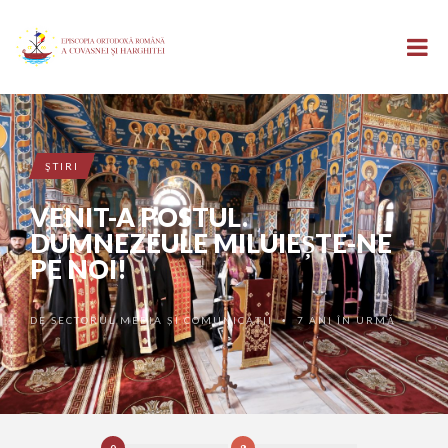
ŞTIRI
VENIT-A POSTUL.
DUMNEZEULE MILUIEȘTE-NE
PE NOI!
DE
SECTORUL MEDIA ȘI COMUNICAȚII
7 ANI ÎN URMĂ
•