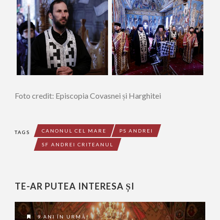
Foto credit: Episcopia Covasnei și Harghitei
CANONUL CEL MARE
PS ANDREI
TAGS
SF ANDREI CRITEANUL
TE-AR PUTEA INTERESA ȘI
9 ANI ÎN URMĂ