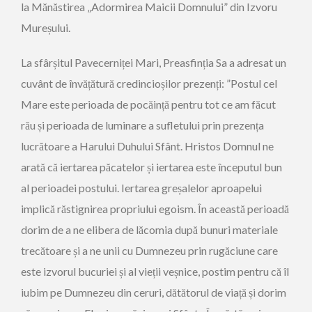
la Mănăstirea „Adormirea Maicii Domnului” din Izvoru
Mureșului.
La sfârșitul Pavecerniței Mari, Preasfinția Sa a adresat un
cuvânt de învățătură credincioșilor prezenți: ”Postul cel
Mare este perioada de pocăință pentru tot ce am făcut
rău și perioada de luminare a sufletului prin prezența
lucrătoare a Harului Duhului Sfânt. Hristos Domnul ne
arată că iertarea păcatelor și iertarea este începutul bun
al perioadei postului. Iertarea greșalelor aproapelui
implică răstignirea propriului egoism. În această perioadă
dorim de a ne elibera de lăcomia după bunuri materiale
trecătoare și a ne unii cu Dumnezeu prin rugăciune care
este izvorul bucuriei și al vieții veșnice, postim pentru că îl
iubim pe Dumnezeu din ceruri, dătătorul de viață și dorim