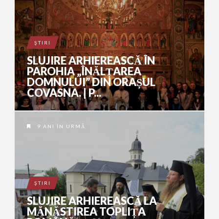
ŞTIRI
SLUJIRE ARHIEREASCĂ ÎN
PAROHIA „ÎNĂLȚAREA
DOMNULUI” DIN ORAȘUL
COVASNA. | P...
9 ANI ÎN URMĂ
ŞTIRI
SLUJIRE ARHIEREASCĂ LA
MĂNĂSTIREA TOPLIȚA