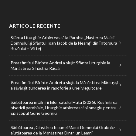
ARTICOLE RECENTE
Sfânta Liturghie Arhierească la Parohia „Nașterea Maicii
Domnului și Sfântul Ioan Iacob de la Neamț” din Întorsura
Buzăului – Vîrtej
Preasfințitul Părinte Andrei a slujit Sfânta Liturghie la
Mănăstirea Sihăstria Râșcăi
Preasfințitul Părinte Andrei a slujit la Mănăstirea Mărcuș și
a săvârșit tunderea în rasoforie a unei viețuitoare
Sărbătoarea întâlnirii fiilor satului Huta (2026): Resfințirea
bisericii parohiale, Liturghie arhierească și omagiu pentru
Episcopul Gurie Georgiu
Sărbătoarea „Cinstirea Icoanei Maicii Domnului Grabnic-
ajutătoarea de la Mănăstirea Dintr-un Lemn”