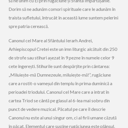
să ne unim cu El prin rugăciune și Sfânta Împărtășanie.
Dorim să ne adunăm comori spirituale care le adunăm în
traista sufletului, întrucât în această lume suntem pelerini
spre patria cerească.
Canonul cel Mare al Sfântului Ierarh Andrei,
Arhiepiscopul Cretei este un imn liturgic alcătuit din 250
de strofe sau stihuri așezat în 9 pezne în numele celor 9
cete îngerești. Stihurile sunt despărțite prin cântarea:
„Miluiește-mă Dumnezeule, miluiește-mă!”, rugăciune
care a rostit-o vameșul din templu în prima duminică a
perioadei triodului. Canonul cel Mare care a intrat în
cartea Triod se cântă pe glasul al 6-lea mai sobru din
punct de vedere muzical. Păcatul pe care îl descrie
Canonul nu este al unui singur om, ci al firii umane căzută
în păcat. Elementul care susține rugăciunea este plânsul,