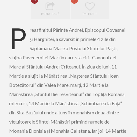
0
8
PARTAJEAZĂ
ÎMI PLACE
P
reasfințitul Părinte Andrei, Episcopul Covasnei
și Harghitei, a săvârșit în primele 4 zile din
Săptămâna Mare a Postului Sfintelor Paști,
slujba Pavecerniței Mari în care s-a citit Canonul cel
Mare al Sfântului Andrei Criteanul. În ziua de luni, 11
Martie a slujit la Mănăstirea „Nașterea Sfântului Ioan
Botezătorul” din Valea Mare, marți, 12 Martie la
Mănăstirea „Sfântul Ilie Tesviteanul” din Toplița Română,
miercuri, 13 Martie la Mănăstirea „Schimbarea la Față”
din Sita Buzăului unde a tuns în monahism doua dintre
viețuitoarele Sfintei Mănăstiri primind numele de
Monahia Dionisia și Monahia Calistena, iar joi, 14 Martie