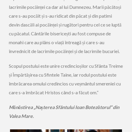
lacrimile pocăinței ca dar al lui Dumnezeu. Marii păcătoși
care s-au pocăit și s-au ridicat din păcat și din patimi
devin dascăli ai pocăinței și rugători pentru cel ce se luptă
cu păcatul. Cântările bisericești au fost compuse de
monahi care au plâns o viață întreagă și care s-au
învrednicit de lacrimile pocăinței și de lacrimile bucuriei.
Scopul postului este unire credincioșilor cu Sfânta Treime
și Împărtășirea cu Sfintele Taine, iar rodul postului este
îmbrăcarea omului credincios cu veșmântul smereniei cu
care s-a îmbrăcat Hristos când s-a făcut om.”
Mănăstirea „Nașterea Sfântului Ioan Botezătorul” din
Valea Mare.