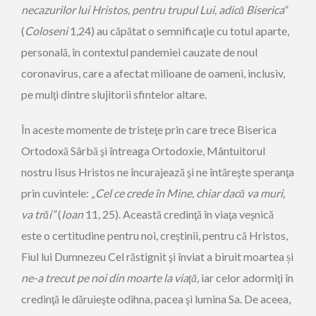
necazurilor lui Hristos, pentru trupul Lui, adică Biserica
”
(
Coloseni
1,24) au căpătat o semnificaţie cu totul aparte,
personală, în contextul pandemiei cauzate de noul
coronavirus, care a afectat milioane de oameni, inclusiv,
pe mulţi dintre slujitorii sfintelor altare.
În aceste momente de tristeţe prin care trece Biserica
Ortodoxă Sârbă şi întreaga Ortodoxie, Mântuitorul
nostru Iisus Hristos ne încurajează şi ne întăreşte speranţa
prin cuvintele:
„Cel ce crede în Mine, chiar dacă va muri,
va trăi”
(
Ioan
11, 25). Această credinţă în viaţa veşnică
este o certitudine pentru noi, creştinii, pentru că Hristos,
Fiul lui Dumnezeu Cel răstignit şi înviat a biruit moartea și
ne-a
trecut pe noi din moarte la viaţă,
iar celor adormiţi în
credinţă le dăruieşte odihna, pacea şi lumina Sa. De aceea,