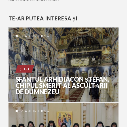
TE-AR PUTEA INTERESA ȘI
2 ANI ÎN URMĂ
ŞTIRI
SFANTUL ARHIDIACON ȘTEFAN,
CHIPUL SMERIT AL ASCULTĂRII
DE DUMNEZEU
6 ANI ÎN URMĂ