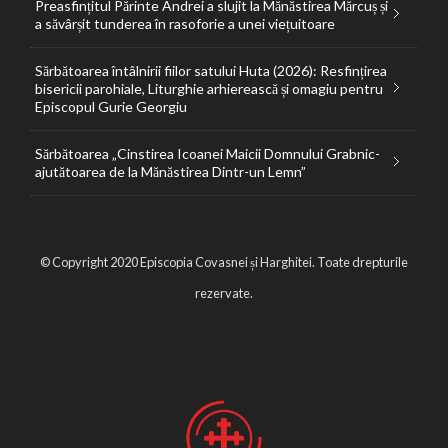
Preasfințitul Părinte Andrei a slujit la Mănăstirea Mărcuș și
a săvârșit tunderea în rasoforie a unei viețuitoare
Sărbătoarea întâlnirii fiilor satului Huta (2026): Resfințirea
bisericii parohiale, Liturghie arhierească și omagiu pentru
Episcopul Gurie Georgiu
Sărbătoarea „Cinstirea Icoanei Maicii Domnului Grabnic-
ajutătoarea de la Mănăstirea Dintr-un Lemn”
© Copyright 2020 Episcopia Covasnei și Harghitei. Toate drepturile
rezervate.