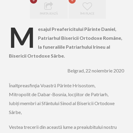
0
0
PARTAJEAZĂ
ÎMI PLACE
M
esajul Preafericitului Părinte Daniel,
Patriarhul Bisericii Ortodoxe Române,
la funeraliile Patriarhului Irineu al
Bisericii Ortodoxe Sârbe.
Belgrad, 22 noiembrie 2020
Înaltpreasfinţia Voastră Părinte Hrisostom,
Mitropolit de Dabar-Bosnia, locţiitor de Patriarh,
Iubiți membri ai Sfântului Sinod al Bisericii Ortodoxe
Sârbe,
Vestea trecerii din această lume a preaiubitului nostru