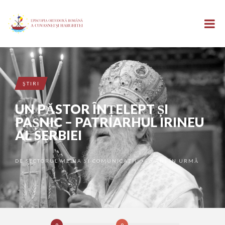
ŞTIRI
UN PĂSTOR ÎNȚELEPT ȘI
PAȘNIC – PATRIARHUL IRINEU
AL SERBIEI
DE
SECTORUL MEDIA ȘI COMUNICAȚII
6 ANI ÎN URMĂ
•