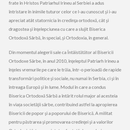
frate în Hristos Patriarhul Irineu al Serbiei a adus
întristare în inimile tuturor celor ce l-au cunoscut şi i-au
apreciat atât statornicia în credinţa ortodoxă, cât şi
dragostea şi înţelepciunea cu care a slujit Biserica
Ortodoxă Sârbă, în special, şi Ortodoxia, în general.
Din momentul alegerii sale ca Întâistătător al Bisericii
Ortodoxe Sârbe, în anul 2010, înţeleptul Patriarh Irineu a
înţeles vremurile pe care le trăia, într-o perioadă de rapide
transformări politice şi sociale, nu numai în Serbia, ci şi în
întreaga Europă şi în lume. Modul în care a condus
Biserica Ortodoxă Sârbă a întărit rolul major al acesteia
în viața societăţii sârbe, contribuind astfel la apropierea
Bisericii de popor şi a poporului de Biserică. A militat
pentru păstrarea şi promovarea credinţei şi a valorilor