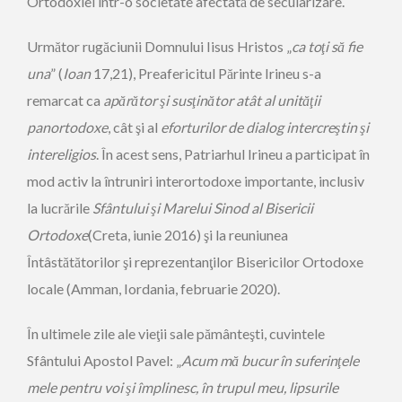
Ortodoxiei într-o societate afectată de secularizare.
Următor rugăciunii Domnului Iisus Hristos „
ca toţi să fie
una
” (
Ioan
17,21), Preafericitul Părinte Irineu s-a
remarcat ca
apărător şi susţinător atât al unităţii
panortodoxe
, cât şi al
eforturilor de dialog intercreştin şi
intereligios
. În acest sens, Patriarhul Irineu a participat în
mod activ la întruniri interortodoxe importante, inclusiv
la lucrările
Sfântului şi Marelui Sinod al Bisericii
Ortodoxe
(Creta, iunie 2016) şi la reuniunea
Întâstătătorilor şi reprezentanţilor Bisericilor Ortodoxe
locale (Amman, Iordania, februarie 2020).
În ultimele zile ale vieţii sale pământeşti, cuvintele
Sfântului Apostol Pavel: „
Acum mă bucur în suferinţele
mele pentru voi şi împlinesc, în trupul meu, lipsurile