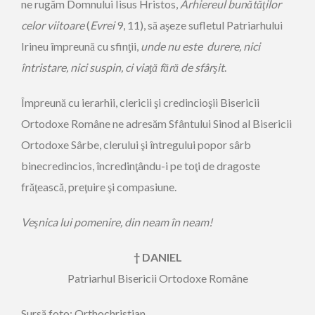
ne rugăm Domnului Iisus Hristos,
Arhiereul bunătăţilor
celor viitoare
(
Evrei
9, 11), să aşeze sufletul Patriarhului
Irineu împreună cu sfinţii,
unde nu este durere, nici
întristare, nici suspin, ci viaţă fără de sfârşit
.
Împreună cu ierarhii, clericii şi credincioşii Bisericii
Ortodoxe Române ne adresăm Sfântului Sinod al Bisericii
Ortodoxe Sârbe, clerului şi întregului popor sârb
binecredincios, încredinţându-i pe toţi de dragoste
frăţească, preţuire şi compasiune.
Veşnica lui pomenire, din neam în neam!
†
DANIEL
Patriarhul Bisericii Ortodoxe Române
Sursă foto: Orthochristian