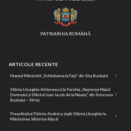
PATRIARHIA ROMÂNĂ
ARTICOLE RECENTE
Hramul Mănăstirii „Schimbarea la Față” din Sita Buzăului
Sfânta Liturghie Arhierească la Parohia „Nașterea Maicii
Domnului și Sfântul Ioan Iacob de la Neamț” din Întorsura
Buzăului – Vîrtej
Preasfințitul Părinte Andrei a slujit Sfânta Liturghie la
Mănăstirea Sihăstria Râșcăi