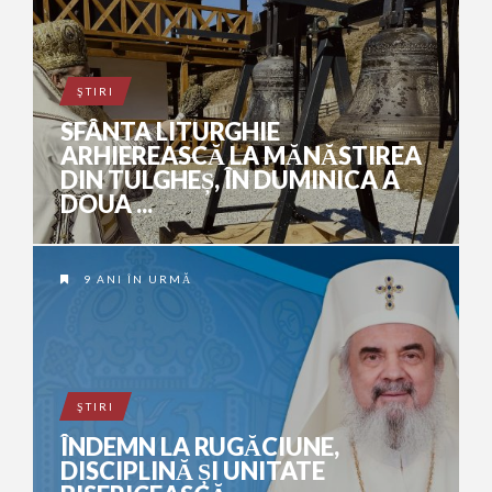
ŞTIRI
SFÂNTA LITURGHIE
ARHIEREASCĂ LA MĂNĂSTIREA
DIN TULGHEȘ, ÎN DUMINICA A
DOUA ...
9 ANI ÎN URMĂ
ŞTIRI
ÎNDEMN LA RUGĂCIUNE,
DISCIPLINĂ ȘI UNITATE