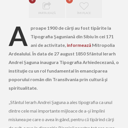
0
0
PARTAJEAZĂ
ÎMI PLACE
A
proape 1900 de cărţi au fost tipărite la
Tipografia Şaguniană din Sibiu în cei 171
ani de activitate,
informează
Mitropolia
Ardealului. În data de 27 august 1850 Sfântul Ierarh
Andrei Şaguna inaugura Tipografia Arhiedecezană, o
instituţie cu un rol fundamental în emanciparea
poporului român din Transilvania prin cultură şi
spiritualitate.
„Sfântul Ierarh Andrei Şaguna a ales tipografia ca unul
dintre cele mai importante mijloace de a-şi împlini
misiunea pe care o avea în gând, pentru că tipărind cărţi
de cult, a pus la dispoziţia Bisericii noastre tot cea avea