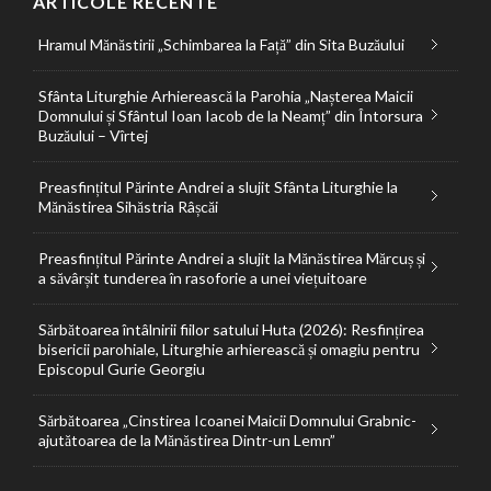
ARTICOLE RECENTE
Hramul Mănăstirii „Schimbarea la Față” din Sita Buzăului
Sfânta Liturghie Arhierească la Parohia „Nașterea Maicii
Domnului și Sfântul Ioan Iacob de la Neamț” din Întorsura
Buzăului – Vîrtej
Preasfințitul Părinte Andrei a slujit Sfânta Liturghie la
Mănăstirea Sihăstria Râșcăi
Preasfințitul Părinte Andrei a slujit la Mănăstirea Mărcuș și
a săvârșit tunderea în rasoforie a unei viețuitoare
Sărbătoarea întâlnirii fiilor satului Huta (2026): Resfințirea
bisericii parohiale, Liturghie arhierească și omagiu pentru
Episcopul Gurie Georgiu
Sărbătoarea „Cinstirea Icoanei Maicii Domnului Grabnic-
ajutătoarea de la Mănăstirea Dintr-un Lemn”