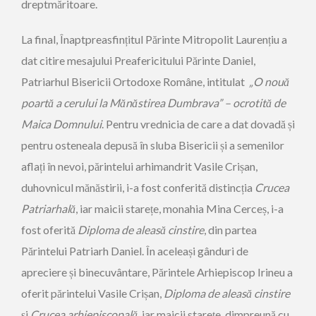
dreptmăritoare.
La final, Înaptpreasfințitul Părinte Mitropolit Laurențiu a
dat citire mesajului Preafericitului Părinte Daniel,
Patriarhul Bisericii Ortodoxe Române, intitulat
„O nouă
poartă a cerului la Mănăstirea Dumbrava” – ocrotită de
Maica Domnului
. Pentru vrednicia de care a dat dovadă și
pentru osteneala depusă în sluba Bisericii și a semenilor
aflați în nevoi,
părintelui arhimandrit Vasile Crișan,
duhovnicul mănăstirii, i-a fost conferită distincția
Crucea
Patriarhală
, iar maicii starețe, monahia Mina Cerceș, i-a
fost oferită
Diploma de aleasă cinstire
, din partea
Părintelui Patriarh Daniel. În aceleași gânduri de
apreciere și binecuvântare, Părintele Arhiepiscop Irineu a
oferit părintelui Vasile Crișan,
Diploma de aleasă cinstire
și
Crucea arhiepiscopală
, iar maicii starețe, dimpreună cu