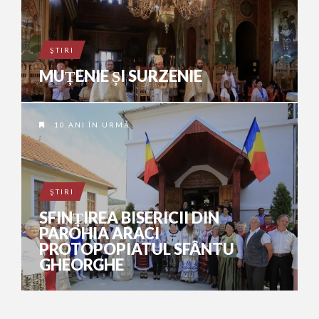
ŞTIRI
MUȚENIE ȘI SURZENIE
10 ANI ÎN URMĂ
ŞTIRI
SFINȚIREA BISERICII DIN
PAROHIA ARACI
PROTOPOPIATUL SFÂNTU
GHEORGHE