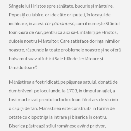
Sângele lui Hristos spre sănătate, bucurie și mântuire.
Poposiți cu iubire, ori de câte ori puteți, în locașul de
închinare, în acest
cer pământesc
, cum îl numește Sfântul
Ioan Gură de Aur, pentru ca aici să-L întâlniți pe Hristos,
dulcele nostru Mântuitor, Care satisface dorința inimilor
noastre, răspunde la toate problemele noastre și ne oferă
balsamul suav al iubirii Sale blânde, iertătoare și
tămăduitoare”.
Mănăstirea a fost ridicată pe păşunea satului, donată de
dumbrăveni, pe locul unde, la 1703, în timpul uniaţiei, a
fost martirizat preotul ortodox Ioan, fiind ars de viu într-
o căpiţă de fân. Mănăstirea este construită în formă de
cetate cu clopotniţa la intrare şi biserica în centru.
Biserica păstrează stilul românesc având pridvor,