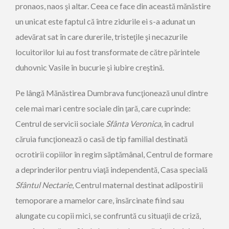
pronaos, naos şi altar. Ceea ce face din această mănăstire
un unicat este faptul că între zidurile ei s-a adunat un
adevărat sat în care durerile, tristeţile şi necazurile
locuitorilor lui au fost transformate de către părintele
duhovnic Vasile în bucurie şi iubire creştină.
Pe lângă Mănăstirea Dumbrava funcţionează unul dintre
cele mai mari centre sociale din ţară, care cuprinde:
Centrul de servicii sociale
Sfânta Veronica
, în cadrul
căruia funcţionează o casă de tip familial destinată
ocrotirii copiilor în regim săptămânal, Centrul de formare
a deprinderilor pentru viaţă independentă, Casa specială
Sfântul Nectarie
, Centrul maternal destinat adăpostirii
temoporare a mamelor care, însărcinate fiind sau
alungate cu copii mici, se confruntă cu situaţii de criză,