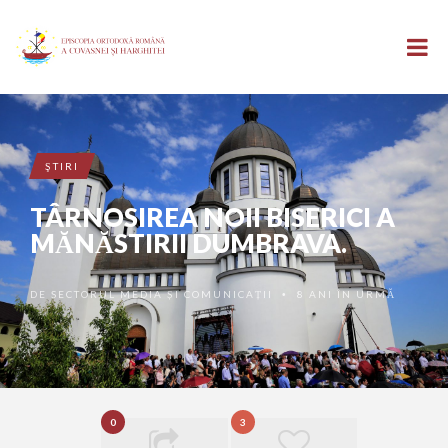
ŞTIRI
TÂRNOSIREA NOII BISERICI A
MĂNĂSTIRII DUMBRAVA.
DE
SECTORUL MEDIA ȘI COMUNICAȚII
8 ANI ÎN URMĂ
•
0
3