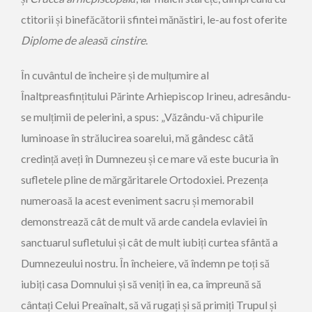
ctitorii și binefăcătorii sfintei mănăstiri, le-au fost oferite
Diplome de aleasă cinstire
.
În cuvântul de încheire și de mulțumire al
Înaltpreasfințitului Părinte Arhiepiscop Irineu, adresându-
se mulțimii de pelerini, a spus: „Văzându-vă chipurile
luminoase în strălucirea soarelui, mă gândesc câtă
credință aveți în Dumnezeu și ce mare vă este bucuria în
sufletele pline de mărgăritarele Ortodoxiei. Prezența
numeroasă la acest eveniment sacru și memorabil
demonstrează cât de mult vă arde candela evlaviei în
sanctuarul sufletului și cât de mult iubiți curtea sfântă a
Dumnezeului nostru. În încheiere, vă îndemn pe toți să
iubiți casa Domnului și să veniți în ea, ca împreună să
cântați Celui Preaînalt, să vă rugați și să primiți Trupul și