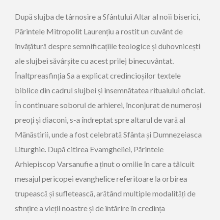
După slujba de târnosire a Sfântului Altar al noii biserici,
Părintele Mitropolit Laurențiu a rostit un cuvânt de
învățătură despre semnificațiile teologice și duhovnicești
ale slujbei săvârșite cu acest prilej binecuvântat.
Înaltpreasfinția Sa a explicat credincioșilor textele
biblice din cadrul slujbei și insemnătatea ritualului oficiat.
În continuare soborul de arhierei, înconjurat de numeroși
preoți și diaconi, s-a îndreptat spre altarul de vară al
Mănăstirii, unde a fost celebrată Sfânta și Dumnezeiasca
Liturghie. După citirea Evamgheliei, Părintele
Arhiepiscop Varsanufie a ținut o omilie în care a tâlcuit
mesajul pericopei evanghelice referitoare la orbirea
trupească și sufletească, arătând multiple modalități de
sfințire a vieții noastre și de întărire în credința