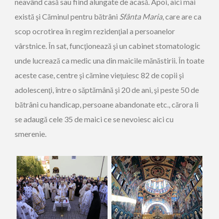
neavând casă sau fiind alungate de acasă. Apoi, aici mai
există şi Căminul pentru bătrâni
Sfânta Maria
, care are ca
scop ocrotirea în regim rezidenţial a persoanelor
vârstnice. În sat, funcţionează şi un cabinet stomatologic
unde lucrează ca medic una din maicile mănăstirii. În toate
aceste case, centre şi cămine vieţuiesc 82 de copii şi
adolescenţi, între o săptămână şi 20 de ani, şi peste 50 de
bătrâni cu handicap, persoane abandonate etc., cărora li
se adaugă cele 35 de maici ce se nevoiesc aici cu
smerenie.