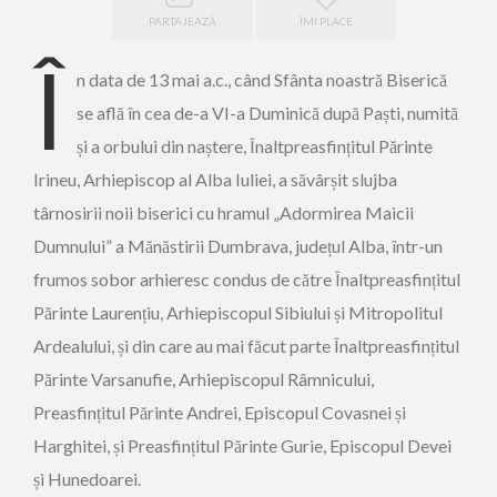
PARTAJEAZĂ
ÎMI PLACE
Î
n data de 13 mai a.c., când Sfânta noastră Biserică
se află în cea de-a VI-a Duminică după Paști, numită
și a orbului din naștere, Înaltpreasfințitul Părinte
Irineu, Arhiepiscop al Alba Iuliei, a săvârșit slujba
târnosirii noii biserici cu hramul „Adormirea Maicii
Dumnului” a Mănăstirii Dumbrava, județul Alba, într-un
frumos sobor arhieresc condus de către Înaltpreasfințitul
Părinte Laurențiu, Arhiepiscopul Sibiului și Mitropolitul
Ardealului, și din care au mai făcut parte Înaltpreasfințitul
Părinte Varsanufie, Arhiepiscopul Râmnicului,
Preasfințitul Părinte Andrei, Episcopul Covasnei și
Harghitei, și Preasfințitul Părinte Gurie, Episcopul Devei
și Hunedoarei.