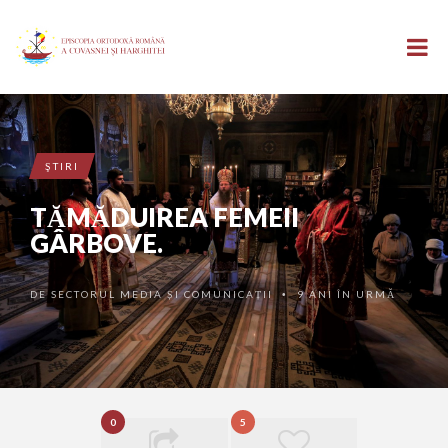
ŞTIRI
TĂMĂDUIREA FEMEII
GÂRBOVE.
DE
SECTORUL MEDIA ȘI COMUNICAȚII
9 ANI ÎN URMĂ
•
0
5