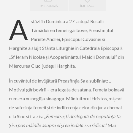
PARTAJEAZĂ
ÎMI PLACE
A
stăzi în Duminica a 27-a după Rusalii –
Tămăduirea femeii gârbove, Preasfințitul
Părinte Andrei, Episcopul Covasnei și
Harghite a slujit Sfânta Liturghie în Catedrala Episcopală
„Sf Ierarh Nicolae și Acoperământul Maicii Domnului” din
Miercurea Ciuc, județul Harghita.
În cuvântul de învățătură Preasfinția Sa a subliniat: „
Motivul gârbovirii – era legata de satana. Femeia bolnavă
cum era nu neglija sinagoga. Mântuitorul Hristos, mișcat
de suferința femeii și de indiferența celor din jur a chemat-
o la Sine și i-a zis: „
Femeie ești dezlegată de neputința ta.
Și-a pus mâinile asupra ei și ea îndată s-a ridicat.”
Mai