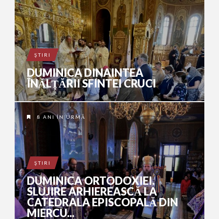
ŞTIRI
DUMINICA DINAINTEA
ÎNĂLȚĂRII SFINTEI CRUCI
8 ANI ÎN URMĂ
ŞTIRI
DUMINICA ORTODOXIEI.
SLUJIRE ARHIEREASCĂ LA
CATEDRALA EPISCOPALĂ DIN
MIERCU...