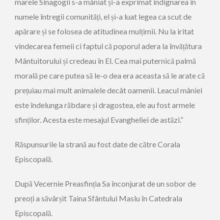
marele Sinagogii s-a mâniat și-a exprimat indignarea în
numele întregii comunități, el și-a luat legea ca scut de
apărare și se folosea de atitudinea mulțimii. Nu la iritat
vindecarea femeii ci faptul că poporul adera la învățătura
Mântuitorului și credeau în El. Cea mai puternică palmă
morală pe care putea să le-o dea era aceasta să le arate că
prețuiau mai mult animalele decât oamenii. Leacul mâniei
este îndelunga răbdare și dragostea, ele au fost armele
sfinților. Acesta este mesajul Evangheliei de astăzi.”
Răspunsurile la strană au fost date de către Corala
Episcopală.
După Vecernie Preasfinția Sa înconjurat de un sobor de
preoți a săvârșit Taina Sfântului Maslu în Catedrala
Episcopală.