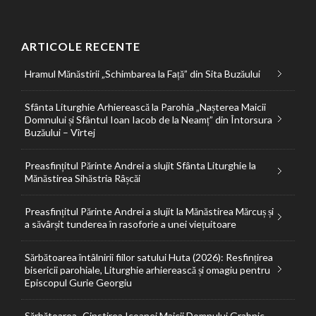
ARTICOLE RECENTE
Hramul Mănăstirii „Schimbarea la Față” din Sita Buzăului
Sfânta Liturghie Arhierească la Parohia „Nașterea Maicii
Domnului și Sfântul Ioan Iacob de la Neamț” din Întorsura
Buzăului – Vîrtej
Preasfințitul Părinte Andrei a slujit Sfânta Liturghie la
Mănăstirea Sihăstria Râșcăi
Preasfințitul Părinte Andrei a slujit la Mănăstirea Mărcuș și
a săvârșit tunderea în rasoforie a unei viețuitoare
Sărbătoarea întâlnirii fiilor satului Huta (2026): Resfințirea
bisericii parohiale, Liturghie arhierească și omagiu pentru
Episcopul Gurie Georgiu
Sărbătoarea „Cinstirea Icoanei Maicii Domnului Grabnic-