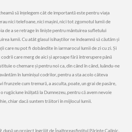
e cheamă să înțelegem cât de importantă este pentru viața
rau nici telefoane, nici mașini, nici tot zgomotul lumii de
a de a se retrage în liniște pentru mântuirea sufletului
irea lumii. Cu atât glasul isihaștilor ne îndeamnă să căutăm și
ații care nu pot fi dobândite în iarmarocul lumii de zi cu zi. Și
odrii care merg de aici și aproape fără întrerupere până
nstituie o chemare și pentru noi ca, din când în când, luându-ne
e avântăm în luminișul codrilor, pentru a sta acolo câteva
ivi frunzele cum tremură, a asculta, poate, un grai de pasăre,
ă, o rugăciune înălțată la Dumnezeu, pentru că avem nevoie
hie, chiar dacă suntem trăitori în mijlocul lumii.
, după un proiect îngrijit de Înaltpreasfințitul Părinte Calinic,