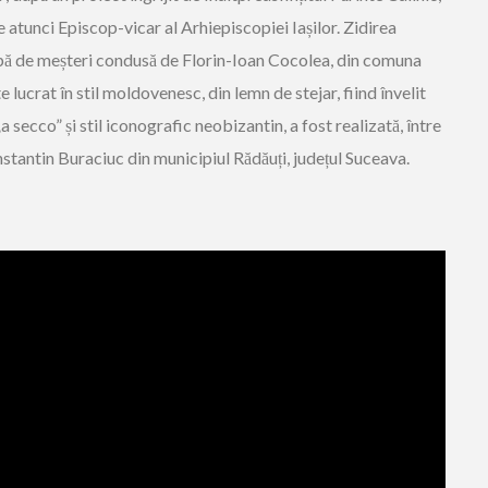
e atunci Episcop-vicar al Arhiepiscopiei Iașilor. Zidirea
hipă de meșteri condusă de Florin-Ioan Cocolea, din comuna
lucrat în stil moldovenesc, din lemn de stejar, fiind învelit
a secco” și stil iconografic neobizantin, a fost realizată, între
stantin Buraciuc din municipiul Rădăuți, județul Suceava.