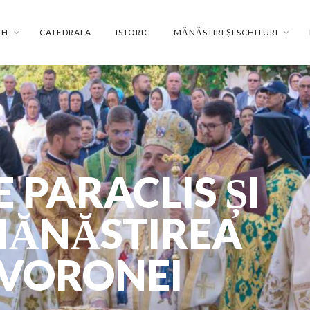
RH
CATEDRALA
ISTORIC
MĂNĂSTIRI ȘI SCHITURI
E PARACLIS ȘI
MĂNĂSTIREA
 VORONEI