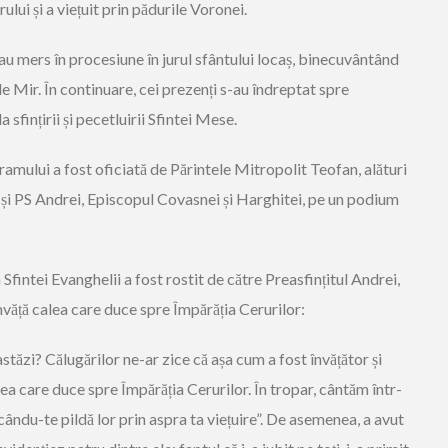
ului și a viețuit prin pădurile Voronei.
 au mers în procesiune în jurul sfântului locaș, binecuvântând
le Mir. În continuare, cei prezenți s-au îndreptat spre
 sfințirii și pecetluirii Sfintei Mese.
hramului a fost oficiată de Părintele Mitropolit Teofan, alături
 și PS Andrei, Episcopul Covasnei și Harghitei, pe un podium
Sfintei Evanghelii a fost rostit de către Preasfințitul Andrei,
nvăță calea care duce spre Împărăția Cerurilor:
tăzi? Călugărilor ne-ar zice că așa cum a fost învățător și
ea care duce spre Împărăția Cerurilor. În tropar, cântăm într-
ăcându-te pildă lor prin aspra ta viețuire”. De asemenea, a avut