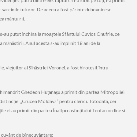
vidențiez patru dintre ele: faptul că i-a iubit pe toți, i-a primit
tat sarcinile tuturor. De aceea a fost părinte duhovnicesc,
ea mântuirii.
i s-au putut închina la moaștele Sfântului Cuvios Onufrie, ce
a mănăstirii. Anul acesta s-au împlinit 18 ani de la
, viețuitor al Sihăstriei Voronei, a fost hirotesit întru
e arhimandrit Ghedeon Huţanaşu a primit din partea Mitropoliei
distincție, „Crucea Moldavă” pentru clerici. Totodată, cei
țile ei au primit din partea Înaltpreasfințitului Teofan ordine și
un cuvânt de binecuvântare: