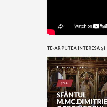
TE-AR PUTEA INTERESA ȘI
10 ANI ÎN URMĂ
ŞTIRI
SFÂNTUL
M.MC.DIMITRIE