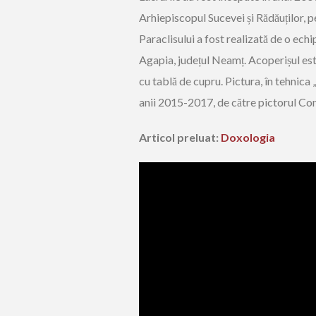
Arhiepiscopul Sucevei și Rădăuților, p
Paraclisului a fost realizată de o ec
Agapia, județul Neamț. Acoperișul este 
cu tablă de cupru. Pictura, în tehnica „
anii 2015-2017, de către pictorul Con
Articol preluat:
Doxologia