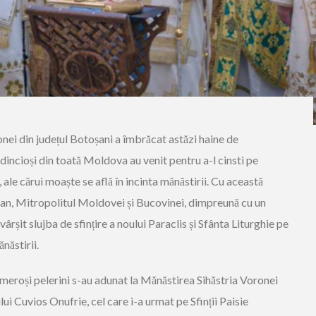
onei din județul Botoșani a îmbrăcat astăzi haine de
dincioși din toată Moldova au venit pentru a-l cinsti pe
ale cărui moaște se află în incinta mănăstirii. Cu această
ofan, Mitropolitul Moldovei și Bucovinei, dimpreună cu un
ăvârșit slujba de sfințire a noului Paraclis și Sfânta Liturghie pe
năstirii.
numeroși pelerini s-au adunat la Mănăstirea Sihăstria Voronei
ui Cuvios Onufrie, cel care i-a urmat pe Sfinții Paisie