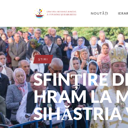
NOUTĂȚI
IERA
ŞTIRI
SFINȚIRE D
HRAM LA 
SIHĂSTRIA