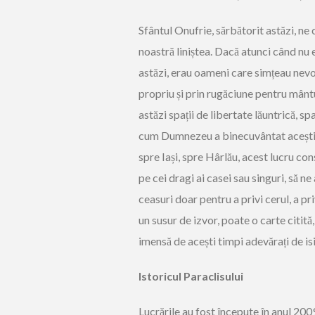
Sfântul Onufrie, sărbătorit astăzi, n
noastră liniștea. Dacă atunci când nu e
astăzi, erau oameni care simțeau nevoi
propriu și prin rugăciune pentru mântu
astăzi spații de libertate lăuntrică, sp
cum Dumnezeu a binecuvântat acești c
spre Iași, spre Hârlău, acest lucru co
pe cei dragi ai casei sau singuri, să n
ceasuri doar pentru a privi cerul, a pr
un susur de izvor, poate o carte citit
imensă de acești timpi adevărați de isi
Istoricul Paraclisului
Lucrările au fost începute în anul 2009