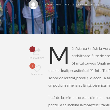
DE
SECTORUL MEDIA ȘI COMUNICAȚII
M
ănăstirea Sihăstria Vor
0
sărbătoare. Sute de cre
PARTAJEAZĂ
Sfântul Cuvios Onufrie, 
2
ocazie, Înaltpreasfințitul Părinte Te
ÎMI PLACE
sobor de ierarhi, preoți și diaconi, a s
un podium amenajat lângă biserica mă
Încă de la primele ore ale dimineții, 
pentru a se închina la moaștele Sfântul