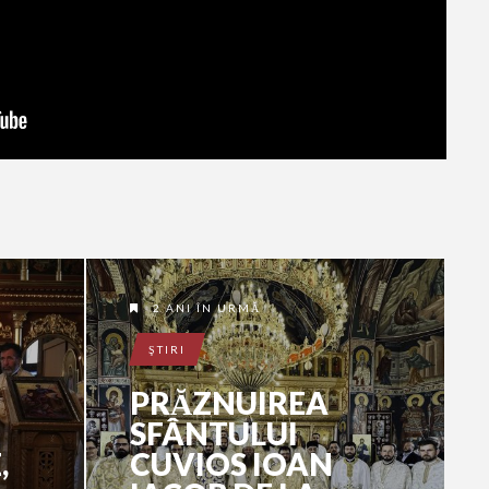
2 ANI ÎN URMĂ
ŞTIRI
PRĂZNUIREA
SFÂNTULUI
,
CUVIOS IOAN