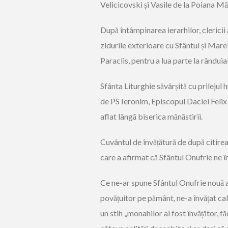
Velicicovski și Vasile de la Poiana Măr
După întâmpinarea ierarhilor, clericii
zidurile exterioare cu Sfântul și Mare
Paraclis, pentru a lua parte la rânduiala
Sfânta Liturghie săvârșită cu prilejul 
de PS Ieronim, Episcopul Daciei Felix
aflat lângă biserica mănăstirii.
Cuvântul de învățătură de după citirea 
care a afirmat că Sfântul Onufrie ne î
Ce ne-ar spune Sfântul Onufrie nouă as
povățuitor pe pământ, ne-a învățat cal
un stih „monahilor ai fost învățător, f