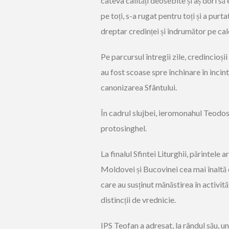
câteva calități deosebite și aș dori să e
pe toți, s-a rugat pentru toți și a pur
dreptar credinței și îndrumător pe cal
Pe parcursul întregii zile, credincioși
au fost scoase spre închinare în incint
canonizarea Sfântului.
În cadrul slujbei, ieromonahul Teodosie
protosinghel.
La finalul Sfintei Liturghii, părintel
Moldovei și Bucovinei cea mai înaltă 
care au susținut mănăstirea în activită
distincții de vrednicie.
IPS Teofan a adresat, la rândul său, 