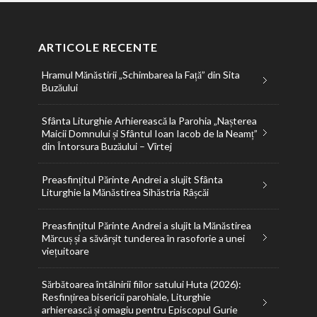
ARTICOLE RECENTE
Hramul Mănăstirii „Schimbarea la Față” din Sita
Buzăului
Sfânta Liturghie Arhierească la Parohia „Nașterea
Maicii Domnului și Sfântul Ioan Iacob de la Neamț”
din Întorsura Buzăului – Vîrtej
Preasfințitul Părinte Andrei a slujit Sfânta
Liturghie la Mănăstirea Sihăstria Râșcăi
Preasfințitul Părinte Andrei a slujit la Mănăstirea
Mărcuș și a săvârșit tunderea în rasoforie a unei
viețuitoare
Sărbătoarea întâlnirii fiilor satului Huta (2026):
Resfințirea bisericii parohiale, Liturghie
arhierească și omagiu pentru Episcopul Gurie