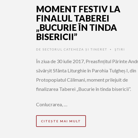
MOMENT FESTIV LA
FINALUL TABEREI
„BUCURIE ÎN TINDA
BISERICII”
DE
SECTORUL CATEHEZA ȘI TINERET
ŞTIRI
•
În ziua de 30 iulie 2017, Preasfințitul Părinte Andr
săvârșit Sfânta Liturghie în Parohia Tulgheș I, din
Protopopiatul Călimani, moment prilejuit de
finalizarea Taberei „Bucurie în tinda bisericii”.
Conlucrarea, …
CITEȘTE MAI MULT