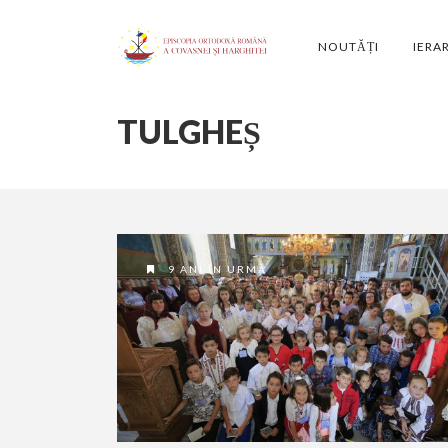
NOUTĂȚI
IERA
TULGHEȘ
9 ANI ÎN URMĂ