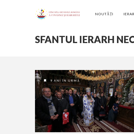
NOUTĂȚI
IERA
SFANTUL IERARH NE
9 ANI ÎN URMĂ