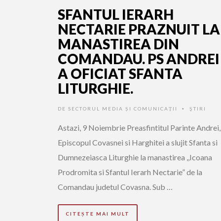
SFANTUL IERARH
NECTARIE PRAZNUIT LA
MANASTIREA DIN
COMANDAU. PS ANDREI
A OFICIAT SFANTA
LITURGHIE.
DE
SECTORUL MEDIA ȘI COMUNICAȚII
ŞTIRI
•
Astazi, 9 Noiembrie Preasfintitul Parinte Andrei,
Episcopul Covasnei si Harghitei a slujit Sfanta si
Dumnezeiasca Liturghie la manastirea ,,Icoana
Prodromita si Sfantul Ierarh Nectarie” de la
Comandau judetul Covasna. Sub …
CITEȘTE MAI MULT