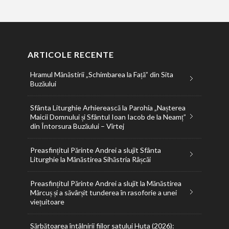
ARTICOLE RECENTE
Hramul Mănăstirii „Schimbarea la Față” din Sita
Buzăului
Sfânta Liturghie Arhierească la Parohia „Nașterea
Maicii Domnului și Sfântul Ioan Iacob de la Neamț”
din Întorsura Buzăului – Vîrtej
Preasfințitul Părinte Andrei a slujit Sfânta
Liturghie la Mănăstirea Sihăstria Râșcăi
Preasfințitul Părinte Andrei a slujit la Mănăstirea
Mărcuș și a săvârșit tunderea în rasoforie a unei
viețuitoare
Sărbătoarea întâlnirii fiilor satului Huta (2026):