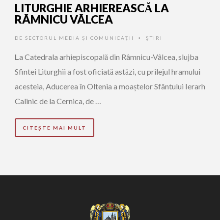
LITURGHIE ARHIEREASCĂ LA
RÂMNICU VÂLCEA
DE
SECTORUL MEDIA ȘI COMUNICAȚII
ŞTIRI
•
L
a Catedrala arhiepiscopală din Râmnicu-Vâlcea, slujba
Sfintei Liturghii a fost oficiată astăzi, cu prilejul hramului
acesteia, Aducerea în Oltenia a moaștelor Sfântului Ierarh
Calinic de la Cernica, de …
CITEȘTE MAI MULT