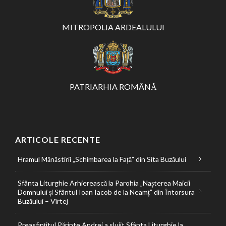
MITROPOLIA ARDEALULUI
PATRIARHIA ROMÂNĂ
ARTICOLE RECENTE
Hramul Mănăstirii „Schimbarea la Față” din Sita Buzăului
Sfânta Liturghie Arhierească la Parohia „Nașterea Maicii
Domnului și Sfântul Ioan Iacob de la Neamț” din Întorsura
Buzăului – Vîrtej
Preasfințitul Părinte Andrei a slujit Sfânta Liturghie la