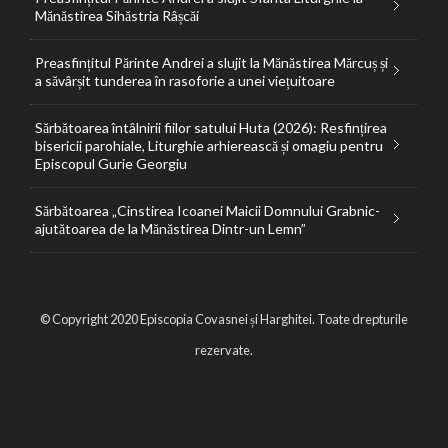
Mănăstirea Sihăstria Râșcăi
Preasfințitul Părinte Andrei a slujit la Mănăstirea Mărcuș și
a săvârșit tunderea în rasoforie a unei viețuitoare
Sărbătoarea întâlnirii fiilor satului Huta (2026): Resfințirea
bisericii parohiale, Liturghie arhierească și omagiu pentru
Episcopul Gurie Georgiu
Sărbătoarea „Cinstirea Icoanei Maicii Domnului Grabnic-
ajutătoarea de la Mănăstirea Dintr-un Lemn”
© Copyright 2020 Episcopia Covasnei și Harghitei. Toate drepturile
rezervate.