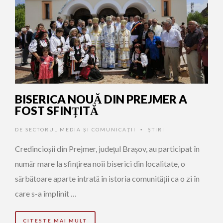
BISERICA NOUĂ DIN PREJMER A
FOST SFINȚITĂ
DE
SECTORUL MEDIA ȘI COMUNICAȚII
ŞTIRI
•
Credincioșii din Prejmer, județul Brașov, au participat în
număr mare la sfințirea noii biserici din localitate, o
sărbătoare aparte intrată în istoria comunității ca o zi în
care s-a împlinit …
CITEȘTE MAI MULT