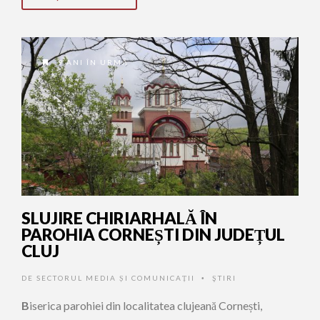
9 ANI ÎN URMĂ
SLUJIRE CHIRIARHALĂ ÎN
PAROHIA CORNEȘTI DIN JUDEȚUL
CLUJ
DE
SECTORUL MEDIA ȘI COMUNICAȚII
ŞTIRI
•
B
iserica parohiei din localitatea clujeană Cornești,