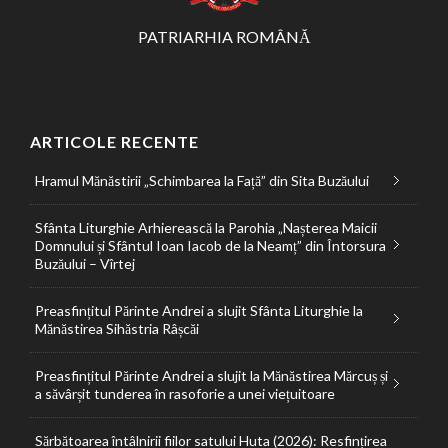
PATRIARHIA ROMÂNĂ
ARTICOLE RECENTE
Hramul Mănăstirii „Schimbarea la Față” din Sita Buzăului
Sfânta Liturghie Arhierească la Parohia „Nașterea Maicii
Domnului și Sfântul Ioan Iacob de la Neamț” din Întorsura
Buzăului – Vîrtej
Preasfințitul Părinte Andrei a slujit Sfânta Liturghie la
Mănăstirea Sihăstria Râșcăi
Preasfințitul Părinte Andrei a slujit la Mănăstirea Mărcuș și
a săvârșit tunderea în rasoforie a unei viețuitoare
Sărbătoarea întâlnirii fiilor satului Huta (2026): Resfințirea