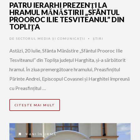
PATRU IERARHI PREZENȚI LA
HRAMUL MĂNĂSTIRII „SFÂNTUL
PROOROC ILIE TESVITEANUL” DIN
TOPLIȚA
DE
SECTORUL MEDIA ȘI COMUNICAȚII
ŞTIRI
•
Astăzi, 20 Iulie, Sfânta Mănăstire „Sfântul Prooroc Ilie
Tesviteanul” din Toplița județul Harghita, și-a sărbătorit
hramul. În ziua premergătoare hramului, Preasfințitul
Părinte Andrei, Episcopul Covasnei și Harghitei împreună
cu Preasfințitul …
CITEȘTE MAI MULT
9 ANI ÎN URMĂ