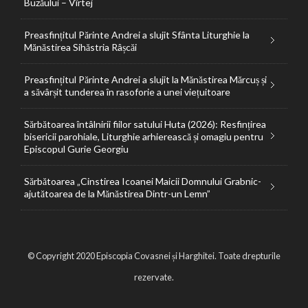
Buzăului – Vîrtej
Preasfințitul Părinte Andrei a slujit Sfânta Liturghie la
Mănăstirea Sihăstria Râșcăi
Preasfințitul Părinte Andrei a slujit la Mănăstirea Mărcuș și
a săvârșit tunderea în rasoforie a unei viețuitoare
Sărbătoarea întâlnirii fiilor satului Huta (2026): Resfințirea
bisericii parohiale, Liturghie arhierească și omagiu pentru
Episcopul Gurie Georgiu
Sărbătoarea „Cinstirea Icoanei Maicii Domnului Grabnic-
ajutătoarea de la Mănăstirea Dintr-un Lemn”
© Copyright 2020 Episcopia Covasnei și Harghitei. Toate drepturile
rezervate.