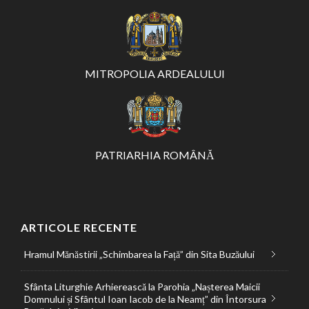
MITROPOLIA ARDEALULUI
PATRIARHIA ROMÂNĂ
ARTICOLE RECENTE
Hramul Mănăstirii „Schimbarea la Față” din Sita Buzăului
Sfânta Liturghie Arhierească la Parohia „Nașterea Maicii
Domnului și Sfântul Ioan Iacob de la Neamț” din Întorsura