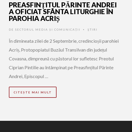
PREASFINȚITUL PĂRINTE ANDREI
A OFICIAT SFÂNTA LITURGHIE ÎN
PAROHIA ACRIȘ
DE
SECTORUL MEDIA ȘI COMUNICAȚII
ŞTIRI
•
În dimineata zilei de 2 Septembrie, credincioșii parohiei
Acriș, Protopopiatul Buzăul Transilvan din județul
Covasna, dimpreună cu păstorul lor sufletesc Preotul
Ciprian Pintilie au întâmpinat pe Preasfințitul Părinte
Andrei, Episcopul …
CITEȘTE MAI MULT