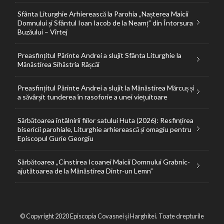
Sfânta Liturghie Arhierească la Parohia „Nașterea Maicii
Domnului și Sfântul Ioan Iacob de la Neamț” din Întorsura
Buzăului – Vîrtej
Preasfințitul Părinte Andrei a slujit Sfânta Liturghie la
Mănăstirea Sihăstria Râșcăi
Preasfințitul Părinte Andrei a slujit la Mănăstirea Mărcuș și
a săvârșit tunderea în rasoforie a unei viețuitoare
Sărbătoarea întâlnirii fiilor satului Huta (2026): Resfințirea
bisericii parohiale, Liturghie arhierească și omagiu pentru
Episcopul Gurie Georgiu
Sărbătoarea „Cinstirea Icoanei Maicii Domnului Grabnic-
ajutătoarea de la Mănăstirea Dintr-un Lemn”
© Copyright 2020 Episcopia Covasnei și Harghitei. Toate drepturile