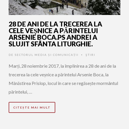
28 DE ANI DE LA TRECEREA LA
CELE VEȘNICE A PĂRINTELUI
ARSENIE BOCA.PS ANDREI A
SLUJIT SFÂNTA LITURGHIE.
DE
SECTORUL MEDIA ȘI COMUNICAȚII
ŞTIRI
•
Marți, 28 noiembrie 2017, la împlinirea a 28 de ani de la
trecerea la cele veșnice a părintelui Arsenie Boca, la
Mănăstirea Prislop, locul în care se regăsește mormântul
părintelui, …
CITEȘTE MAI MULT