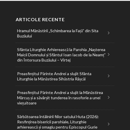
ARTICOLE RECENTE
Hramul Mănăstirii „Schimbarea la Față” din Sita
Buzăului
Sfânta Liturghie Arhierească la Parohia „Nașterea
Maicii Domnului și Sfântul Ioan Iacob de la Neamț”
din Întorsura Buzăului – Vîrtej
Preasfințitul Părinte Andrei a slujit Sfânta
Liturghie la Mănăstirea Sihăstria Râșcăi
Preasfințitul Părinte Andrei a slujit la Mănăstirea
Mărcuș și a săvârșit tunderea în rasoforie a unei
viețuitoare
Sărbătoarea întâlnirii fiilor satului Huta (2026):
Resfințirea bisericii parohiale, Liturghie
arhierească și omagiu pentru Episcopul Gurie