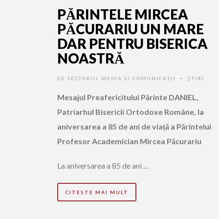
PĂRINTELE MIRCEA
PĂCURARIU UN MARE
DAR PENTRU BISERICA
NOASTRĂ
DE
SECTORUL MEDIA ȘI COMUNICAȚII
ŞTIRI
•
Mesajul Preafericitului Părinte DANIEL,
Patriarhul Bisericii Ortodoxe Române, la
aniversarea a 85 de ani de viață a Părintelui
Profesor Academician Mircea Păcurariu
La aniversarea a 85 de ani …
CITEȘTE MAI MULT