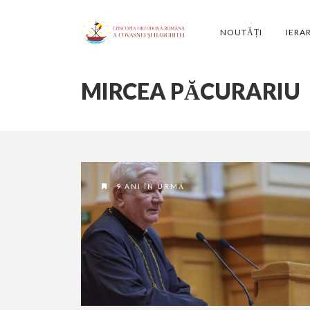
NOUTĂȚI
IERA
MIRCEA PĂCURARIU
9 ANI ÎN URMĂ