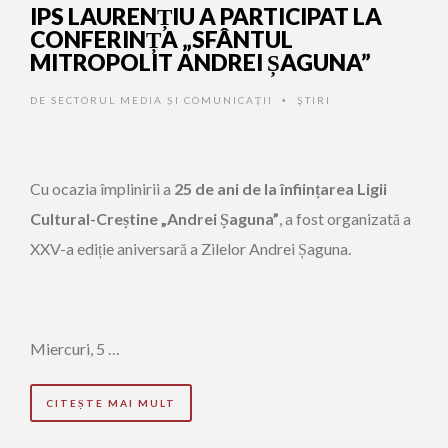
IPS LAURENȚIU A PARTICIPAT LA
CONFERINȚA „SFÂNTUL
MITROPOLIT ANDREI ȘAGUNA”
DE
SECTORUL MEDIA ȘI COMUNICAȚII
ŞTIRI
•
Cu ocazia împlinirii a
25 de ani de la înființarea Ligii
Cultural-Creștine „Andrei Șaguna”
, a fost organizată a
XXV-a ediție aniversară a Zilelor Andrei Șaguna.
Miercuri, 5 …
CITEȘTE MAI MULT