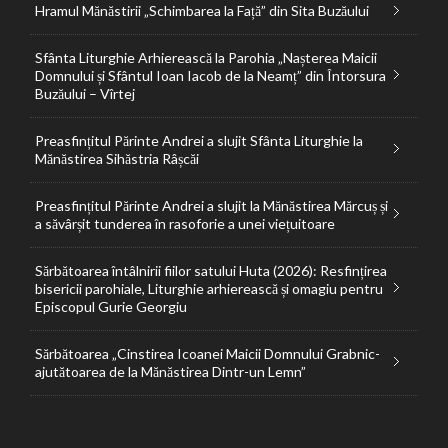
Hramul Mănăstirii „Schimbarea la Față” din Sita Buzăului
Sfânta Liturghie Arhierească la Parohia „Nașterea Maicii
Domnului și Sfântul Ioan Iacob de la Neamț” din Întorsura
Buzăului – Vîrtej
Preasfințitul Părinte Andrei a slujit Sfânta Liturghie la
Mănăstirea Sihăstria Râșcăi
Preasfințitul Părinte Andrei a slujit la Mănăstirea Mărcuș și
a săvârșit tunderea în rasoforie a unei viețuitoare
Sărbătoarea întâlnirii fiilor satului Huta (2026): Resfințirea
bisericii parohiale, Liturghie arhierească și omagiu pentru
Episcopul Gurie Georgiu
Sărbătoarea „Cinstirea Icoanei Maicii Domnului Grabnic-
ajutătoarea de la Mănăstirea Dintr-un Lemn”