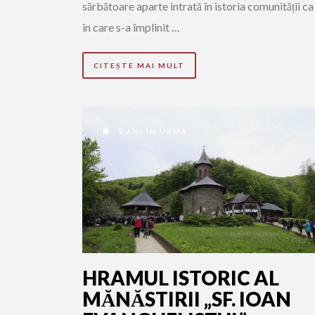
sărbătoare aparte intrată în istoria comunității ca 
în care s-a împlinit …
CITEȘTE MAI MULT
9 ANI ÎN URMĂ
HRAMUL ISTORIC AL
MĂNĂSTIRII „SF. IOAN