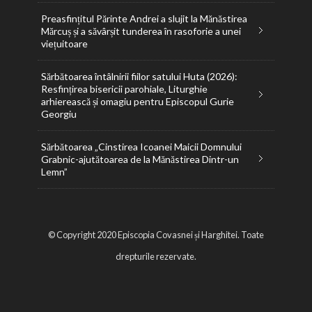
Preasfințitul Părinte Andrei a slujit la Mănăstirea
Mărcuș și a săvârșit tunderea în rasoforie a unei
viețuitoare
Sărbătoarea întâlnirii fiilor satului Huta (2026):
Resfințirea bisericii parohiale, Liturghie
arhierească și omagiu pentru Episcopul Gurie
Georgiu
Sărbătoarea „Cinstirea Icoanei Maicii Domnului
Grabnic-ajutătoarea de la Mănăstirea Dintr-un
Lemn”
© Copyright 2020 Episcopia Covasnei și Harghitei. Toate
drepturile rezervate.