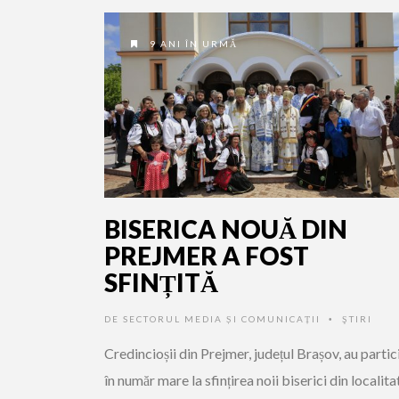
9 ANI ÎN URMĂ
BISERICA NOUĂ DIN
PREJMER A FOST
SFINȚITĂ
DE
SECTORUL MEDIA ȘI COMUNICAȚII
ŞTIRI
•
Credincioșii din Prejmer, județul Brașov, au partic
în număr mare la sfințirea noii biserici din localita