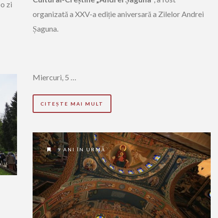
o zi
organizată a XXV-a ediție aniversară a Zilelor Andrei
Șaguna.
Miercuri, 5 …
CITEȘTE MAI MULT
9 ANI ÎN URMĂ