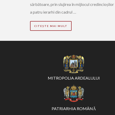
sărbătoare, prin slujirea în mijlocul credincioșilor
a patru ierarhi din cadrul …
CITEȘTE MAI MULT
MITROPOLIA ARDEALULUI
PATRIARHIA ROMÂNĂ