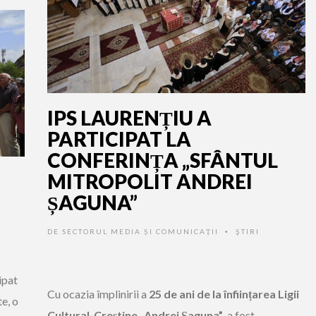
IPS LAURENȚIU A
PARTICIPAT LA
CONFERINȚA „SFÂNTUL
MITROPOLIT ANDREI
ȘAGUNA”
DE
SECTORUL MEDIA ȘI COMUNICAȚII
ŞTIRI
•
ipat
Cu ocazia împlinirii a
25 de ani de la înființarea Ligii
te, o
Cultural-Creștine „Andrei Șaguna”
, a fost