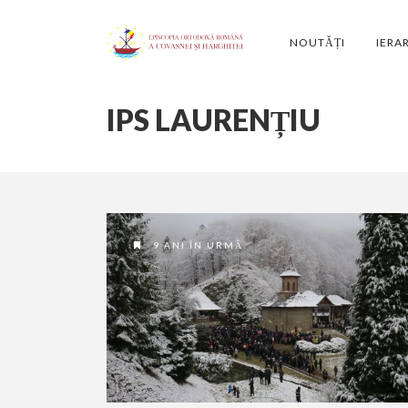
NOUTĂȚI
IERA
IPS LAURENȚIU
9 ANI ÎN URMĂ