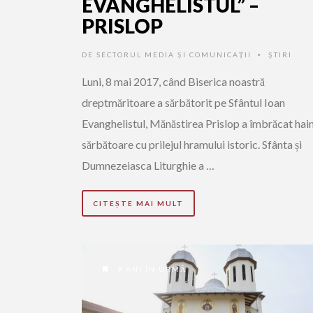
EVANGHELISTUL” –
PRISLOP
DE
SECTORUL MEDIA ȘI COMUNICAȚII
ŞTIRI
•
Luni, 8 mai 2017, când Biserica noastră
dreptmăritoare a sărbătorit pe Sfântul Ioan
Evanghelistul, Mănăstirea Prislop a îmbrăcat hai
sărbătoare cu prilejul hramului istoric. Sfânta și
Dumnezeiasca Liturghie a …
CITEȘTE MAI MULT
9 ANI ÎN URMĂ