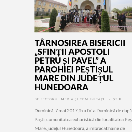
TÂRNOSIREA BISERICII
„SFINȚII APOSTOLI
PETRU ȘI PAVEL” A
PAROHIEI PEȘTIȘUL
MARE DIN JUDEȚUL
HUNEDOARA
DE
SECTORUL MEDIA ȘI COMUNICAȚII
ŞTIRI
•
D
uminică, 7 mai 2017, în a IV-a Duminică de după
Paști, comunitatea euharistică din localitatea Peș
Mare, județul Hunedoara, a îmbrăcat haine de