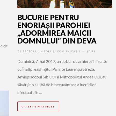
BUCURIE PENTRU
ENORIAȘII PAROHIEI
„ADORMIREA MAICII
DOMNULUI” DIN DEVA
ne de
DE
SECTORUL MEDIA ȘI COMUNICAȚII
ŞTIRI
•
Duminică, 7 mai 2017, un sobor de arhierei în frunte
cu Înaltpreasfințitul Părinte Laurențiu Streza,
Arhiepiscopul Sibiului și Mitropolitul Ardealului, au
săvârșit o slujbă de binecuvântare a lucrărilor
efectuate în …
CITEȘTE MAI MULT