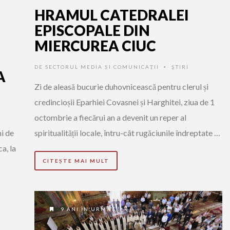
HRAMUL CATEDRALEI
EPISCOPALE DIN
MIERCUREA CIUC
DE
SECTORUL MEDIA ȘI COMUNICAȚII
ŞTIRI
•
A
Zi de aleasă bucurie duhovnicească pentru clerul și
credincioșii Eparhiei Covasnei și Harghitei, ziua de 1
octombrie a fiecărui an a devenit un reper al
ni de
spiritualității locale, întru-cât rugăciunile îndreptate …
a, la
CITEȘTE MAI MULT
9 ANI ÎN URMĂ