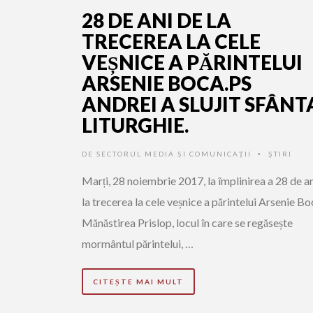
28 DE ANI DE LA
TRECEREA LA CELE
VEȘNICE A PĂRINTELUI
ARSENIE BOCA.PS
ANDREI A SLUJIT SFÂNT
LITURGHIE.
DE
SECTORUL MEDIA ȘI COMUNICAȚII
ŞTIRI
•
Marți, 28 noiembrie 2017, la împlinirea a 28 de a
la trecerea la cele veșnice a părintelui Arsenie Boc
Mănăstirea Prislop, locul în care se regăsește
mormântul părintelui, …
CITEȘTE MAI MULT