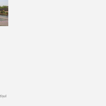
tișul