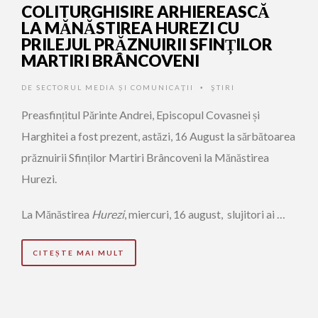
COLITURGHISIRE ARHIEREASCĂ
LA MĂNĂSTIREA HUREZI CU
PRILEJUL PRĂZNUIRII SFINȚILOR
MARTIRI BRÂNCOVENI
DE
SECTORUL MEDIA ȘI COMUNICAȚII
ŞTIRI
•
Preasfințitul Părinte Andrei, Episcopul Covasnei și
Harghitei a fost prezent, astăzi, 16 August la sărbătoarea
prăznuirii Sfinților Martiri Brâncoveni la Mănăstirea
Hurezi.
La Mănăstirea
Hurezi
, miercuri, 16 august, slujitori ai …
CITEȘTE MAI MULT