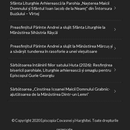
Sfânta Liturghie Arhierească la Parohia „Nașterea Maicii
Domnului și Sfântul Ioan Iacob de la Neamț” din Întorsura
Buzăului – Vîrtej
Preasfințitul Părinte Andrei a slujit Sfânta Liturghie la
Mănăstirea Sihăstria Râșcăi
Preasfințitul Părinte Andrei a slujit la Mănăstirea Mărcuș și
a săvârșit tunderea în rasoforie a unei viețuitoare
Sărbătoarea întâlnirii fiilor satului Huta (2026): Resfințirea
bisericii parohiale, Liturghie arhierească și omagiu pentru
Episcopul Gurie Georgiu
Sărbătoarea „Cinstirea Icoanei Maicii Domnului Grabnic-
ajutătoarea de la Mănăstirea Dintr-un Lemn”
© Copyright 2020 Episcopia Covasnei și Harghitei. Toate drepturile
rezervate.