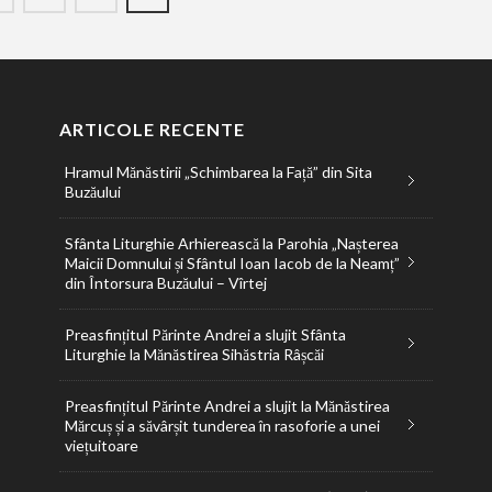
ARTICOLE RECENTE
Hramul Mănăstirii „Schimbarea la Față” din Sita
Buzăului
Sfânta Liturghie Arhierească la Parohia „Nașterea
Maicii Domnului și Sfântul Ioan Iacob de la Neamț”
din Întorsura Buzăului – Vîrtej
Preasfințitul Părinte Andrei a slujit Sfânta
Liturghie la Mănăstirea Sihăstria Râșcăi
Preasfințitul Părinte Andrei a slujit la Mănăstirea
Mărcuș și a săvârșit tunderea în rasoforie a unei
viețuitoare