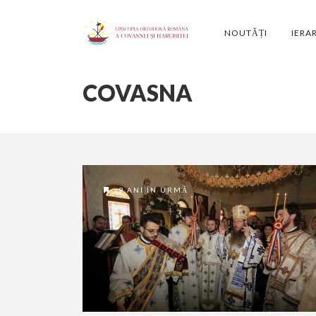
NOUTĂȚI
IERA
COVASNA
9 ANI ÎN URMĂ