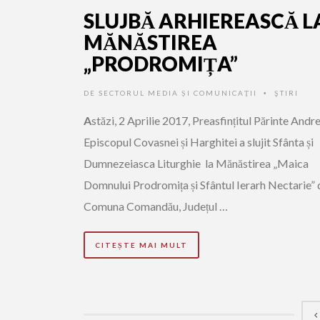
SLUJBĂ ARHIEREASCĂ L
MĂNĂSTIREA
„PRODROMIȚA”
DE
SECTORUL MEDIA ȘI COMUNICAȚII
ŞTIRI
•
A
stăzi, 2 Aprilie 2017, Preasfințitul Părinte Andre
Episcopul Covasnei și Harghitei a slujit Sfânta și
Dumnezeiasca Liturghie la Mănăstirea „Maica
Domnului Prodromița și Sfântul Ierarh Nectarie” 
Comuna Comandău, Județul …
CITEȘTE MAI MULT