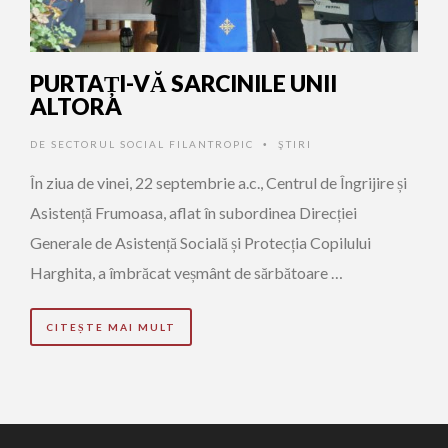
PURTAȚI-VĂ SARCINILE UNII
ALTORA
DE
SECTORUL SOCIAL FILANTROPIC
ŞTIRI
•
În ziua de vinei, 22 septembrie a.c., Centrul de Îngrijire și
Asistență Frumoasa, aflat în subordinea Direcției
Generale de Asistență Socială și Protecția Copilului
Harghita, a îmbrăcat veșmânt de sărbătoare …
CITEȘTE MAI MULT