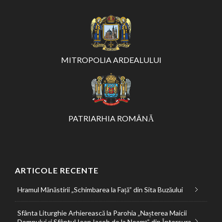
MITROPOLIA ARDEALULUI
PATRIARHIA ROMÂNĂ
ARTICOLE RECENTE
Hramul Mănăstirii „Schimbarea la Față” din Sita Buzăului
Sfânta Liturghie Arhierească la Parohia „Nașterea Maicii
Domnului și Sfântul Ioan Iacob de la Neamț” din Întorsura