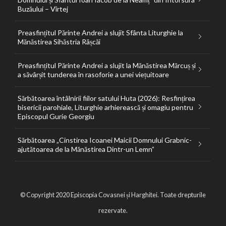
Buzăului – Vîrtej
Preasfințitul Părinte Andrei a slujit Sfânta Liturghie la
Mănăstirea Sihăstria Râșcăi
Preasfințitul Părinte Andrei a slujit la Mănăstirea Mărcuș și
a săvârșit tunderea în rasoforie a unei viețuitoare
Sărbătoarea întâlnirii fiilor satului Huta (2026): Resfințirea
bisericii parohiale, Liturghie arhierească și omagiu pentru
Episcopul Gurie Georgiu
Sărbătoarea „Cinstirea Icoanei Maicii Domnului Grabnic-
ajutătoarea de la Mănăstirea Dintr-un Lemn”
© Copyright 2020 Episcopia Covasnei și Harghitei. Toate drepturile
rezervate.