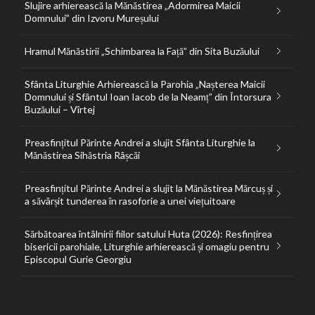
Slujire arhierească la Mănăstirea „Adormirea Maicii
Domnului” din Izvoru Mureșului
Hramul Mănăstirii „Schimbarea la Față” din Sita Buzăului
Sfânta Liturghie Arhierească la Parohia „Nașterea Maicii
Domnului și Sfântul Ioan Iacob de la Neamț” din Întorsura
Buzăului – Vîrtej
Preasfințitul Părinte Andrei a slujit Sfânta Liturghie la
Mănăstirea Sihăstria Râșcăi
Preasfințitul Părinte Andrei a slujit la Mănăstirea Mărcuș și
a săvârșit tunderea în rasoforie a unei viețuitoare
Sărbătoarea întâlnirii fiilor satului Huta (2026): Resfințirea
bisericii parohiale, Liturghie arhierească și omagiu pentru
Episcopul Gurie Georgiu