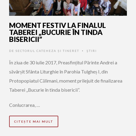
MOMENT FESTIV LA FINALUL
TABEREI „BUCURIE ÎN TINDA
BISERICII”
DE
SECTORUL CATEHEZA ȘI TINERET
ŞTIRI
•
În ziua de 30 iulie 2017, Preasfințitul Părinte Andrei a
săvârșit Sfânta Liturghie în Parohia Tulgheș I, din
Protopopiatul Călimani, moment prilejuit de finalizarea
Taberei „Bucurie în tinda bisericii”.
Conlucrarea, …
CITEȘTE MAI MULT