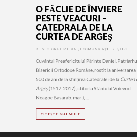
O FĂCLIE DE ÎNVIERE
PESTE VEACURI –
CATEDRALA DE LA
CURTEA DE ARGEŞ
DE
SECTORUL MEDIA ȘI COMUNICAȚII
ŞTIRI
•
Cuvântul Preafericitului Părinte Daniel, Patriarhu
Bisericii Ortodoxe Române, rostit la aniversarea
500 de ani de la sfințirea Catedralei de la
Curtea 
Argeș
(1517-2017), ctitoria Sfântului Voievod
Neagoe Basarab, marți, …
CITEȘTE MAI MULT