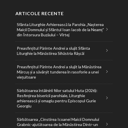
ARTICOLE RECENTE
Sfânta Liturghie Arhierească la Parohia „Nașterea
Maicii Domnului și Sfântul Ioan Iacob de la Neamț”
din Întorsura Buzăului – Vîrtej
Preasfințitul Părinte Andrei a slujit Sfânta
Liturghie la Mănăstirea Sihăstria Râșcăi
Preasfințitul Părinte Andrei a slujit la Mănăstirea
Mărcuș și a săvârșit tunderea în rasoforie a unei
viețuitoare
Sărbătoarea întâlnirii fiilor satului Huta (2026):
Resfințirea bisericii parohiale, Liturghie
arhierească și omagiu pentru Episcopul Gurie
Georgiu
Sărbătoarea „Cinstirea Icoanei Maicii Domnului
Grabnic-ajutătoarea de la Mănăstirea Dintr-un