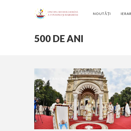
NOUTĂȚI
IERA
500 DE ANI
9 ANI ÎN URMĂ