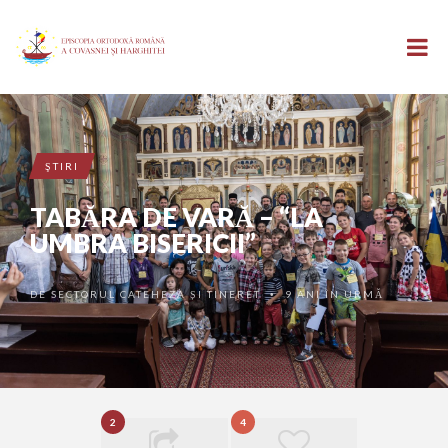
ŞTIRI
TABĂRA DE VARĂ – “LA
UMBRA BISERICII”
DE
SECTORUL CATEHEZA ȘI TINERET
9 ANI ÎN URMĂ
•
2
4