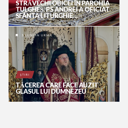
STRĂVECHI OBICEI ÎN PAROHIA
TULGHEȘ. PS ANDREI A OFICIAT
SFÂNTA LITURGHIE....
5 LUNI ÎN URMĂ
ŞTIRI
TĂCEREA CARE FACE AUZIT
GLASUL LUI DUMNEZEU