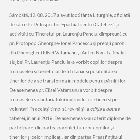
Sâmbătă, 12. 08. 2017 a avut loc Sfânta Liturghie, oficiată
de către Pc.Pr.Inspector Eparhial pentru Cateheză și
activități cu Tineretul, pr. Laurenţiu Panciu, dimpreună cu
pr. Protopop Gheorghe-Ionel Păncescu şi preoţii parohi
din Gheorgheni Elisei Vatamanu şi Antim Nan. La finalul
slujbei Pr. Laurenţiu Panciu le-a vorbit copiilor despre
frumuseţea şi beneficiul de a fi tânăr şi posibilitatea
tinerilor de a se transforma în modele pentru părniţii lor.
De asemenea pr. Elisei Vatamanu a vorbit despre
frumuseţea voluntariatului invitându-i pe tineri şi pe
voluntari, în acelaşi timp, să revină şi la
ediţia a doua
a
taberei, în anul 2018. De asemenea s-au oferit diplome de
participare, din partea parohiei, tuturor copiilor şi
tinerilor şi celor implicaţi, iar din partea Preasfinţitului