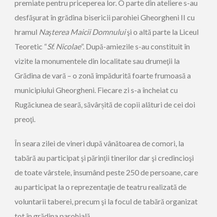
premiate pentru priceperea lor. O parte din ateliere s-au
desfăşurat în grădina bisericii parohiei Gheorgheni II cu
hramul
Naşterea Maicii Domnului
şi o altă parte la Liceul
Teoretic “
Sf. Nicolae
”. După-amiezile s-au constituit în
vizite la monumentele din localitate sau drumeţii la
Grădina de vară – o zonă împădurită foarte frumoasă a
municipiului Gheorgheni. Fiecare zi s-a încheiat cu
Rugăciunea de seară, săvârșită de copii alături de cei doi
preoţi.
În seara zilei de vineri după vânătoarea de comori, la
tabără au participat şi părinţii tinerilor dar şi credincioşi
de toate vârstele, însumând peste 250 de persoane, care
au participat la o reprezentaţie de teatru realizată de
voluntarii taberei, precum şi la focul de tabără organizat
tot în grădina parohială.