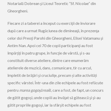
Notarială Dobrean şi Liceul Teoretic “Sf. Nicolae” din
Gheorgheni.
Fiecare zi a taberei a început cu exerciţii de înviorare
după care a urmat Rugăciunea de dimineaţă, în prezenţa
celor doi Preoţi Parohi din Gheorgheni, Elisei Vatamanu şi
Antim Nan. Apoi cei 70 de copii participanţi au fost
împărţiţi în patru grupe, în funcţie de vârstă, şi s-au
constituit diverse ateliere, dintre care enumerăm
atelierele de muzică, dans, comunicare, tir cu arcul,
împletit de brăţări şi cruciuliţe, precum și alte activități
specific vârstei. Într-una din zile echipele au fost refăcute
pentru
marea gogoşăreală
, care a fost, de fapt, un concurs
de gătit gogoşi, unde copiii au învăţat să gătească şi şi-au
gătit propriile gogoşi, iar la sfârşit echipele au fost