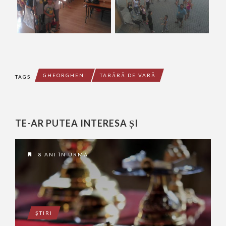
GHEORGHENI
TABĂRĂ DE VARĂ
TAGS
TE-AR PUTEA INTERESA ȘI
8 ANI ÎN URMĂ
ŞTIRI