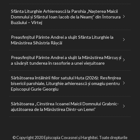
Sfânta Liturghie Arhierească la Parohia „Nașterea Maicii
Domnului și Sfântul Ioan Iacob de la Neamț” din Întorsura
Buzăului – Vîrtej
Preasfințitul Părinte Andrei a slujit Sfânta Liturghie la
Mănăstirea Sihăstria Râșcăi
Preasfințitul Părinte Andrei a slujit la Mănăstirea Mărcuș și
a săvârșit tunderea în rasoforie a unei viețuitoare
Sărbătoarea întâlnirii fiilor satului Huta (2026): Resfințirea
bisericii parohiale, Liturghie arhierească și omagiu pentru
Episcopul Gurie Georgiu
Sărbătoarea „Cinstirea Icoanei Maicii Domnului Grabnic-
ajutătoarea de la Mănăstirea Dintr-un Lemn”
© Copyright 2020 Episcopia Covasnei și Harghitei. Toate drepturile