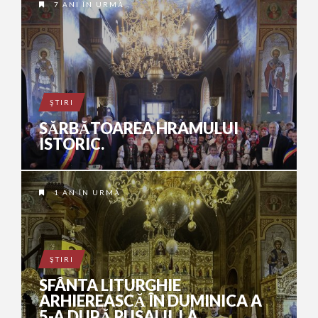
7 ANI ÎN URMĂ
ŞTIRI
SĂRBĂTOAREA HRAMULUI
ISTORIC.
1 AN ÎN URMĂ
ŞTIRI
SFÂNTA LITURGHIE
ARHIEREASCĂ ÎN DUMINICA A
5-A DUPĂ RUSALII, LA