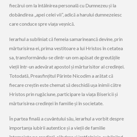
fiecărui om la întâlnirea personală cu Dumnezeu și la
dobândirea „apei celei vii”, adică a harului dumnezeiesc
care conduce spre viața veșnică.
Ierarhul a subliniat că femeia samarineancă devine, prin
mărturisirea ei, prima vestitoare a lui Hristos în cetatea
sa, transformându-se dintr-un om apăsat de greutățile
vieții într-un adevărat apostol și mărturisitor al credinței.
Totodată, Preasfințitul Părinte Nicodim a arătat că
fiecare creștin este chemat să deschidă ușa inimii către
Hristos prin rugăciune, participare la viața Bisericii și
mărturisirea credinței în familie și în societate.
În partea finală a cuvântului său, ierarhul a vorbit despre
importanța iubirii autentice și a vieții de familie
întemeiate pe credință, răbdare și jertfelnicie, subliniind