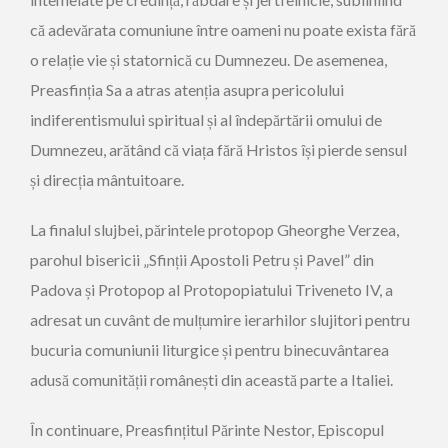
că adevărata comuniune între oameni nu poate exista fără
o relație vie și statornică cu Dumnezeu. De asemenea,
Preasfinția Sa a atras atenția asupra pericolului
indiferentismului spiritual și al îndepărtării omului de
Dumnezeu, arătând că viața fără Hristos își pierde sensul
și direcția mântuitoare.
La finalul slujbei, părintele protopop Gheorghe Verzea,
parohul bisericii „Sfinții Apostoli Petru și Pavel” din
Padova și Protopop al Protopopiatului Triveneto IV, a
adresat un cuvânt de mulțumire ierarhilor slujitori pentru
bucuria comuniunii liturgice și pentru binecuvântarea
adusă comunității românești din această parte a Italiei.
În continuare, Preasfințitul Părinte Nestor, Episcopul