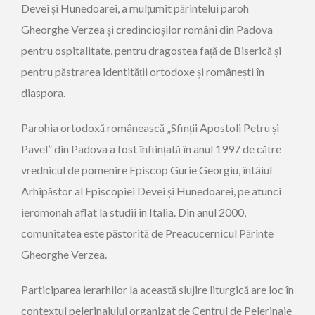
Devei și Hunedoarei, a mulțumit părintelui paroh
Gheorghe Verzea și credincioșilor români din Padova
pentru ospitalitate, pentru dragostea față de Biserică și
pentru păstrarea identității ortodoxe și românești în
diaspora.
Parohia ortodoxă românească „Sfinții Apostoli Petru și
Pavel” din Padova a fost înființată în anul 1997 de către
vrednicul de pomenire Episcop Gurie Georgiu, întâiul
Arhipăstor al Episcopiei Devei și Hunedoarei, pe atunci
ieromonah aflat la studii în Italia. Din anul 2000,
comunitatea este păstorită de Preacucernicul Părinte
Gheorghe Verzea.
Participarea ierarhilor la această slujire liturgică are loc în
contextul pelerinajului organizat de Centrul de Pelerinaje