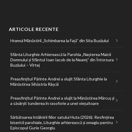
ARTICOLE RECENTE
Hramul Mănăstirii „Schimbarea la Față” din Sita Buzăului
Sfânta Liturghie Arhierească la Parohia „Nașterea Maicii
Domnului și Sfântul Ioan Iacob de la Neamț” din Întorsura
Buzăului – Vîrtej
Preasfințitul Părinte Andrei a slujit Sfânta Liturghie la
Mănăstirea Sihăstria Râșcăi
Preasfințitul Părinte Andrei a slujit la Mănăstirea Mărcuș și
a săvârșit tunderea în rasoforie a unei viețuitoare
Sărbătoarea întâlnirii fiilor satului Huta (2026): Resfințirea
bisericii parohiale, Liturghie arhierească și omagiu pentru
Episcopul Gurie Georgiu