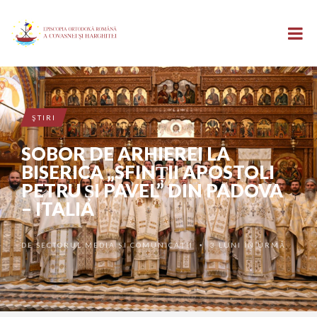
ŞTIRI
SOBOR DE ARHIEREI LA
BISERICA „SFINȚII APOSTOLI
PETRU ȘI PAVEL” DIN PADOVA
– ITALIA
DE
SECTORUL MEDIA ȘI COMUNICAȚII
3 LUNI ÎN URMĂ
•