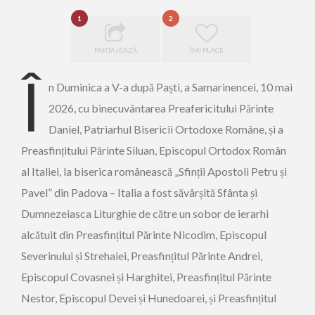
1
2
PARTAJEAZĂ
ÎMI PLACE
Î
n Duminica a V-a după Paști, a Samarinencei, 10 mai
2026, cu binecuvântarea Preafericitului Părinte
Daniel, Patriarhul Bisericii Ortodoxe Române, și a
Preasfințitului Părinte Siluan, Episcopul Ortodox Român
al Italiei, la biserica românească „Sfinții Apostoli Petru și
Pavel” din Padova – Italia a fost săvârșită Sfânta și
Dumnezeiasca Liturghie de către un sobor de ierarhi
alcătuit din Preasfințitul Părinte Nicodim, Episcopul
Severinului și Strehaiei, Preasfințitul Părinte Andrei,
Episcopul Covasnei și Harghitei, Preasfințitul Părinte
Nestor, Episcopul Devei și Hunedoarei, și Preasfințitul