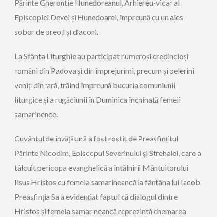
Părinte Gherontie Hunedoreanul, Arhiereu-vicar al
Episcopiei Devei și Hunedoarei, împreună cu un ales
sobor de preoți și diaconi.
La Sfânta Liturghie au participat numeroși credincioși
români din Padova și din împrejurimi, precum și pelerini
veniți din țară, trăind împreună bucuria comuniunii
liturgice și a rugăciunii în Duminica închinată femeii
samarinence.
Cuvântul de învățătură a fost rostit de Preasfințitul
Părinte Nicodim, Episcopul Severinului și Strehaiei, care a
tâlcuit pericopa evanghelică a întâlnirii Mântuitorului
Iisus Hristos cu femeia samarineancă la fântâna lui Iacob.
Preasfinția Sa a evidențiat faptul că dialogul dintre
Hristos și femeia samarineancă reprezintă chemarea