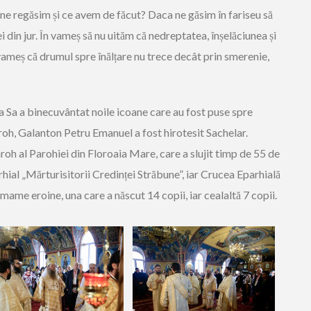
 ne regăsim și ce avem de făcut? Daca ne găsim în fariseu să
 din jur. În vameș să nu uităm că nedreptatea, înșelăciunea și
vameș că drumul spre înălțare nu trece decât prin smerenie,
ția Sa a binecuvântat noile icoane care au fost puse spre
aroh, Galanton Petru Emanuel a fost hirotesit Sachelar.
h al Parohiei din Floroaia Mare, care a slujit timp de 55 de
rhial „Mărturisitorii Credinței Străbune”, iar Crucea Eparhială
mame eroine, una care a născut 14 copii, iar cealaltă 7 copii.