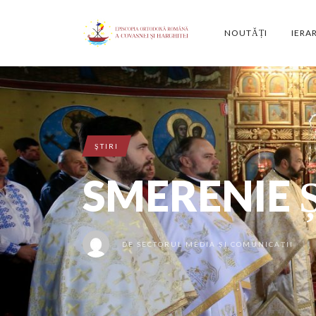
NOUTĂȚI
IERA
ŞTIRI
SMERENIE 
DE
SECTORUL MEDIA ȘI COMUNICAȚII