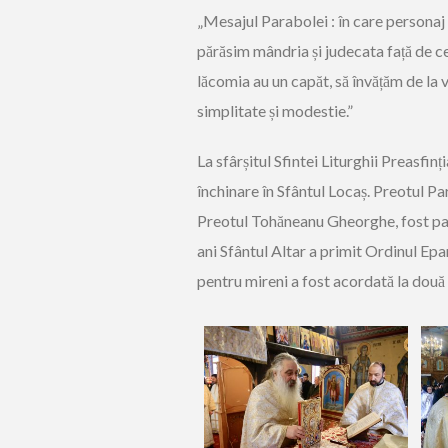
„Mesajul Parabolei : în care personaj
părăsim mândria și judecata față de cei
lăcomia au un capăt, să învățăm de la 
simplitate și modestie.”
La sfârșitul Sfintei Liturghii Preasfin
închinare în Sfântul Locaș. Preotul P
Preotul Tohăneanu Gheorghe, fost paro
ani Sfântul Altar a primit Ordinul Epa
pentru mireni a fost acordată la două 