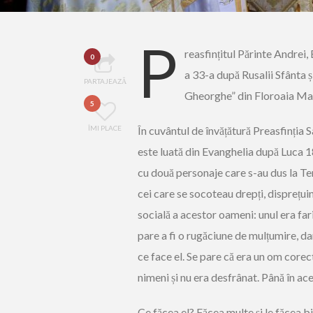
P
reasfințitul Părinte Andrei,
0
a 33-a după Rusalii Sfânta
PARTAJEAZĂ
Gheorghe” din Floroaia Mar
5
ÎMI PLACE
În cuvântul de învățătură Preasfinția 
este luată din Evanghelia după Luca 1
cu două personaje care s-au dus la Tem
cei care se socoteau drepți, disprețui
socială a acestor oameni: unul era fari
pare a fi o rugăciune de mulțumire, dar
ce face el. Se pare că era un om corect
nimeni și nu era desfrânat. Până în ac
Ce făcea el? Făcea multe și le făcea b