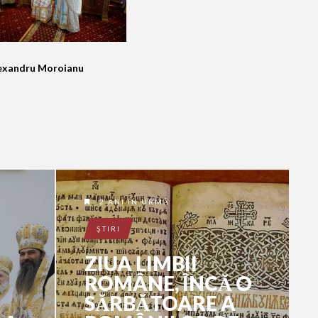
Alexandru Moroianu
2 ANI ÎN URMĂ
ŞTIRI
ZIUA LIMBII
ROMÂNE, ÎNCĂ O
SĂRBĂTOARE A