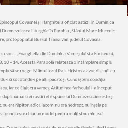
 Episcopul Covasnei și Harghitei a oficiat astăzi, în Duminica
 și Dumnezeiasca Liturghie în Parohia „Sfântul Mare Mucenic
e, protopopiatul Buzăul Transilvan, județul Covasna.
Sa a spus: „Evanghelia din Duminica Vameșului și a Fariseului,
8, 10 – 14. Această Parabolă relatează o întâmplare simplă
plu să se roage. Mântuitorul Iisus Hristos a avut discuții cu
ndu-i și socotindu-i pe alții păcătoși. Cunoaștem condiția
seu, iar celălalt era vameș. Atitudinea fariseului l-a început
 după numai trei rostiri el îi spune lui Dumnezeu cine este și
, nu era răpitor, adică lacom, nu era nedrept, nu înșela pe
est punct este chiar un model pentru mulți și nu mințea.”
ine. Era evlavios, postea de doua ori pe săptămână, deși Legea