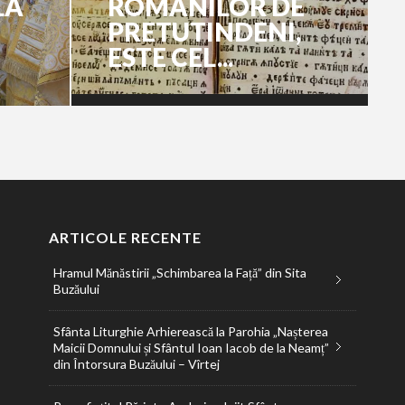
LA
ROMÂNILOR DE
PRETUTINDENI,
ESTE CEL...
ARTICOLE RECENTE
Hramul Mănăstirii „Schimbarea la Față” din Sita
Buzăului
Sfânta Liturghie Arhierească la Parohia „Nașterea
Maicii Domnului și Sfântul Ioan Iacob de la Neamț”
din Întorsura Buzăului – Vîrtej