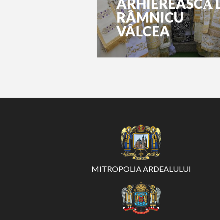
ARHIEREASCĂ 
RÂMNICU
VÂLCEA
MITROPOLIA ARDEALULUI