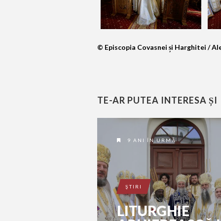
© Episcopia Covasnei și Harghitei / 
TE-AR PUTEA INTERESA ȘI
9 ANI ÎN URMĂ
ŞTIRI
LITURGHIE