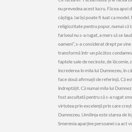
nu prevedea acest lucru. Făcea apoi d
câștiga. Iarăși poate fi luat ca model.
religiozitate pentru popor, numai că 
fariseul nu s-a rugat, a mers să se laud
oameni”, s-a considerat drept pe sine ș
transformă într-un păcătos condamnabi
faptele sale de necinste, de lăcomie, 
încrederea în mila lui Dumnezeu, în câ
face două afirmații de referință. Că e
îndreptățit. Că numai mila lui Dumnezeu
fost ascultată pentru că s-a rugat sm
virtutea prin excelență prin care creșt
Dumnezeu. Umilința este starea de înjo
Smerenia aparține persoanei ca act volun