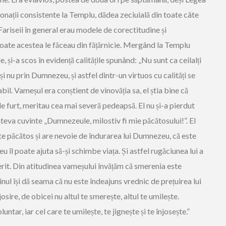
onații consistente la Templu, dădea zeciuială din toate câte
 Fariseii în general erau modele de corectitudine și
toate acestea le făceau din fățărnicie. Mergând la Templu
e, și-a scos în evidență calitățile spunând: „Nu sunt ca ceilalți
i nu prin Dumnezeu, și astfel dintr-un virtuos cu calități se
l. Vameșul era conștient de vinovăția sa, el știa bine că
de furt, meritau cea mai severă pedeapsă. El nu și-a pierdut
teva cuvinte „Dumnezeule, milostiv fi mie păcătosului!”. El
ste păcătos și are nevoie de îndurarea lui Dumnezeu, că este
 îl poate ajuta să-și schimbe viața. Și astfel rugăciunea lui a
erit. Din atitudinea vameșului învățăm că smerenia este
inul își dă seama că nu este îndeajuns vrednic de prețuirea lui
sire, de obicei nu altul te smerește, altul te umilește.
tar, iar cel care te umilește, te jignește și te înjosește.”