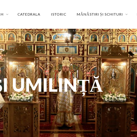
RH
CATEDRALA
ISTORIC
MĂNĂSTIRI ȘI SCHITURI
ȘI UMILINȚĂ