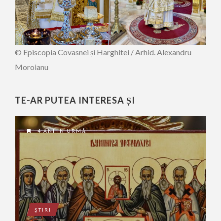
© Episcopia Covasnei și Harghitei / Arhid. Alexandru
Moroianu
TE-AR PUTEA INTERESA ȘI
4 ANI ÎN URMĂ
ŞTIRI