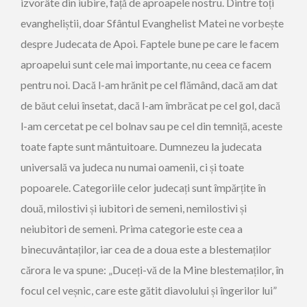
izvorâte din iubire, față de aproapele nostru. Dintre toți
evangheliștii, doar Sfântul Evanghelist Matei ne vorbește
despre Judecata de Apoi. Faptele bune pe care le facem
aproapelui sunt cele mai importante, nu ceea ce facem
pentru noi. Dacă l-am hrănit pe cel flămând, dacă am dat
de băut celui însetat, dacă l-am îmbrăcat pe cel gol, dacă
l-am cercetat pe cel bolnav sau pe cel din temniță, aceste
toate fapte sunt mântuitoare. Dumnezeu la judecata
universală va judeca nu numai oamenii, ci și toate
popoarele. Categoriile celor judecați sunt împărțite în
două, milostivi și iubitori de semeni, nemilostivi și
neiubitori de semeni. Prima categorie este cea a
binecuvântaților, iar cea de a doua este a blestemaților
cărora le va spune: „Duceți-vă de la Mine blestemaților, în
focul cel veșnic, care este gătit diavolului și îngerilor lui”