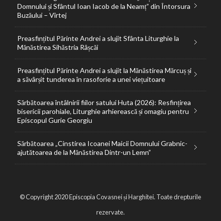
Domnului și Sfântul Ioan Iacob de la Neamț” din Întorsura
Buzăului – Vîrtej
Preasfințitul Părinte Andrei a slujit Sfânta Liturghie la
Mănăstirea Sihăstria Râșcăi
Preasfințitul Părinte Andrei a slujit la Mănăstirea Mărcuș și
a săvârșit tunderea în rasoforie a unei viețuitoare
Sărbătoarea întâlnirii fiilor satului Huta (2026): Resfințirea
bisericii parohiale, Liturghie arhierească și omagiu pentru
Episcopul Gurie Georgiu
Sărbătoarea „Cinstirea Icoanei Maicii Domnului Grabnic-
ajutătoarea de la Mănăstirea Dintr-un Lemn”
© Copyright 2020 Episcopia Covasnei și Harghitei. Toate drepturile
rezervate.