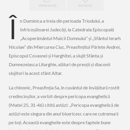
PARTAJEAZĂ
ÎMI PLACE
Î
n Duminica a treia din perioada Triodului, a
Infricoșătoarei Judecăți, la Catedrala Episcopală
,,Acoperământul Maicii Domnului” și ,,Sfântul Ierarh
Nicolae” din Miercurea Ciuc, Preasfințitul Părinte Andrei,
Episcopul Covasnei și Harghitei, a slujit Sfânta și
Dumnezeiasca Liturghie, alături de preoții și diaconii
slujitori la acest sfânt Altar.
La chinonic, Preasfinția Sa, în cuvântul de învățătură rostit
credincioșilor, a vorbit despre pericopa evanghelică
(Matei 25, 31-46) citită astăzi: ,,Pericopa evanghelică de
astăzi este singura din anul bisericesc care ne cutremură
pe toți. Această evanghelie este despre faptele bune