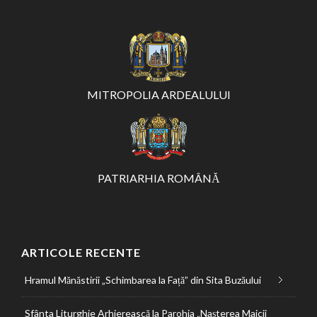
MITROPOLIA ARDEALULUI
PATRIARHIA ROMÂNĂ
ARTICOLE RECENTE
Hramul Mănăstirii „Schimbarea la Față” din Sita Buzăului
Sfânta Liturghie Arhierească la Parohia „Nașterea Maicii