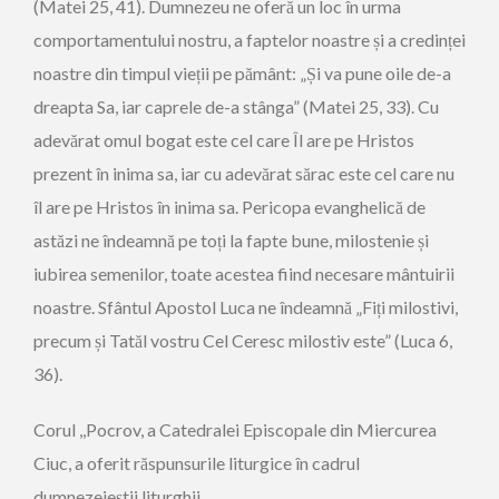
(Matei 25, 41). Dumnezeu ne oferă un loc în urma
comportamentului nostru, a faptelor noastre și a credinței
noastre din timpul vieții pe pământ: „Și va pune oile de-a
dreapta Sa, iar caprele de-a stânga” (Matei 25, 33). Cu
adevărat omul bogat este cel care Îl are pe Hristos
prezent în inima sa, iar cu adevărat sărac este cel care nu
îl are pe Hristos în inima sa. Pericopa evanghelică de
astăzi ne îndeamnă pe toți la fapte bune, milostenie și
iubirea semenilor, toate acestea fiind necesare mântuirii
noastre. Sfântul Apostol Luca ne îndeamnă „Fiți milostivi,
precum și Tatăl vostru Cel Ceresc milostiv este” (Luca 6,
36).
Corul ,,Pocrov, a Catedralei Episcopale din Miercurea
Ciuc, a oferit răspunsurile liturgice în cadrul
dumnezeieștii liturghii.