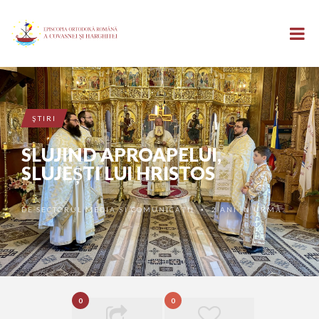
ŞTIRI
SLUJIND APROAPELUI,
SLUJEȘTI LUI HRISTOS
DE
SECTORUL MEDIA ȘI COMUNICAȚII
2 ANI ÎN URMĂ
•
0
0