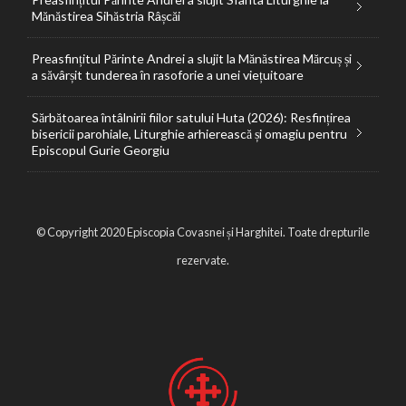
Mănăstirea Sihăstria Râșcăi
Preasfințitul Părinte Andrei a slujit la Mănăstirea Mărcuș și
a săvârșit tunderea în rasoforie a unei viețuitoare
Sărbătoarea întâlnirii fiilor satului Huta (2026): Resfințirea
bisericii parohiale, Liturghie arhierească și omagiu pentru
Episcopul Gurie Georgiu
© Copyright 2020 Episcopia Covasnei și Harghitei. Toate drepturile
rezervate.