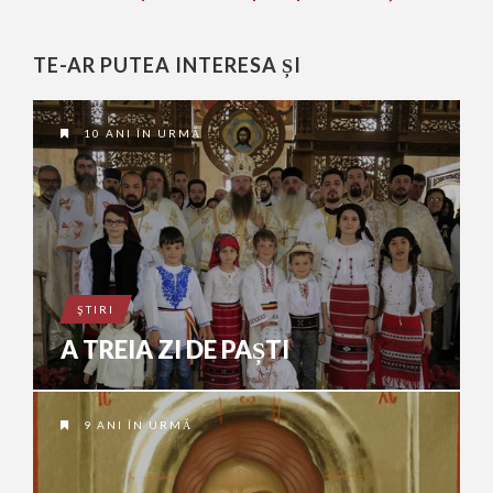
TE-AR PUTEA INTERESA ȘI
10 ANI ÎN URMĂ
ŞTIRI
A TREIA ZI DE PAȘTI
9 ANI ÎN URMĂ