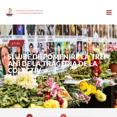
ŞTIRI
SLUJBE DE POMENIRE LA TREI
ANI DE LA TRAGEDIA DE LA
COLECTIV
DE
SECTORUL MEDIA ȘI COMUNICAȚII
8 ANI ÎN URMĂ
•