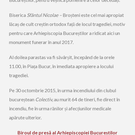
Biserica
Sfântul Nicolae –
Broșteni este cel mai apropiat
lăcaș de cult creștin ortodox față de locul tragediei, motiv
pentru care Arhiepiscopia Bucureștilor a ridicat aici un
monument funerar în anul 2017.
Al doilea parastas va fi săvârșit, începând de la orele
11.00, în Piața Bucur, în imediata apropiere a locului
tragediei.
Pe 30 octombrie 2015, în urma incendiului din clubul
bucureștean
Colectiv,
au murit 64 de tineri, fie direct în
incendiu, fie în urma rănilor și afecțiunilor medicale
apărute ulterior.
Biroul de presă al Arhiepiscopiei Bucureștilor