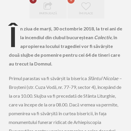
0
0
PARTAJEAZĂ
ÎMI PLACE
Î
n ziua de marți, 30 octombrie 2018, la trei ani de
la incendiul din clubul bucureștean
Colectiv,
în
apropierea locului tragediei vor fi săvârșite
două slujbe de pomenire pentru cei 64 de tineri care
au trecut la Domnul.
Primul parastas va fi săvârșit la biserica
Sfântul Nicolae –
Broșteni (str. Cuza Vodă, nr. 77-79, sector 4), începând de
la ora 10.00. Slujba va fi precedată de Sfânta Liturghie,
care va începe de la ora 08.00. Dacă vremea va permite,
pomenirea va fi săvârșită în curtea bisericii, în fața
monumentului funerar ridicat de Arhiepiscopia
Bucureștilor, pentru veșnica pomenire a celor decedați.