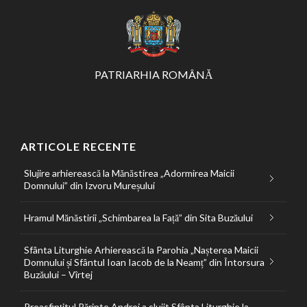
PATRIARHIA ROMÂNĂ
ARTICOLE RECENTE
Slujire arhierească la Mănăstirea „Adormirea Maicii
Domnului” din Izvoru Mureșului
Hramul Mănăstirii „Schimbarea la Față” din Sita Buzăului
Sfânta Liturghie Arhierească la Parohia „Nașterea Maicii
Domnului și Sfântul Ioan Iacob de la Neamț” din Întorsura
Buzăului – Vîrtej
Preasfințitul Părinte Andrei a slujit Sfânta Liturghie la