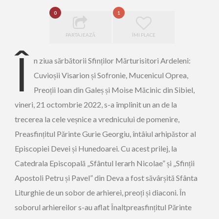
0
1
PARTAJEAZĂ
ÎMI PLACE
Î
n ziua sărbătorii Sfinților Mărturisitori Ardeleni:
Cuvioșii Visarion și Sofronie, Mucenicul Oprea,
Preoții Ioan din Galeș și Moise Măcinic din Sibiel,
vineri, 21 octombrie 2022, s-a împlinit un an de la
trecerea la cele veșnice a vrednicului de pomenire,
Preasfințitul Părinte Gurie Georgiu, întâiul arhipăstor al
Episcopiei Devei și Hunedoarei. Cu acest prilej, la
Catedrala Episcopală „Sfântul Ierarh Nicolae” și „Sfinții
Apostoli Petru și Pavel” din Deva a fost săvârșită Sfânta
Liturghie de un sobor de arhierei, preoți și diaconi. În
soborul arhiereilor s-au aflat Înaltpreasfințitul Părinte