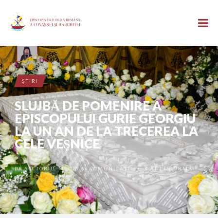
ŞTIRI
SLUJBĂ DE POMENIRE A
EPISCOPULUI GURIE GEORGIU
LA UN AN DE LA TRECEREA LA
CELE VEȘNICE
DE
SECTORUL MEDIA ȘI COMUNICAȚII
4 ANI ÎN URMĂ
•