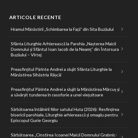
ARTICOLE RECENTE
Hramul Mănăstirii „Schimbarea la Față” din Sita Buzăului
Sfânta Liturghie Arhierească la Parohia „Nașterea Maicii
Domnului și Sfântul Ioan Iacob de la Neamț” din Întorsura
Buzăului – Vîrtej
Preasfințitul Părinte Andrei a slujit Sfânta Liturghie la
Mănăstirea Sihăstria Râșcăi
Preasfințitul Părinte Andrei a slujit la Mănăstirea Mărcuș și
a săvârșit tunderea în rasoforie a unei viețuitoare
Sărbătoarea întâlnirii fiilor satului Huta (2026): Resfințirea
bisericii parohiale, Liturghie arhierească și omagiu pentru
Episcopul Gurie Georgiu
Sărbătoarea „Cinstirea Icoanei Maicii Domnului Grabnic-