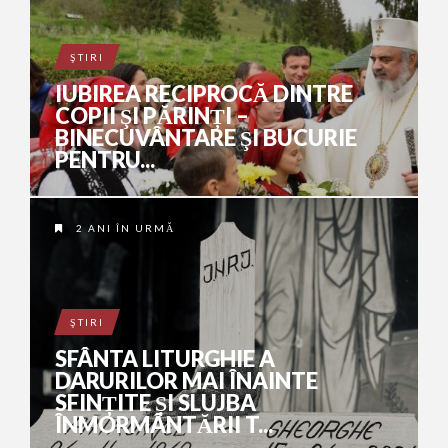
ŞTIRI
IUBIREA RECIPROCĂ DINTRE
COPII ŞI PĂRINȚI –
BINECUVÂNTARE ŞI BUCURIE
PENTRU...
2 ANI ÎN URMĂ
ŞTIRI
SFÂNTA LITURGHIE A
DARURILOR MAI ÎNAINTE
SFINȚITE ȘI SLUJBA
ÎNMORMÂNTĂRII T...