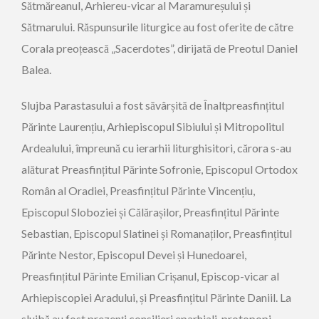
Sătmăreanul, Arhiereu-vicar al Maramureșului și
Sătmarului. Răspunsurile liturgice au fost oferite de către
Corala preoțească „Sacerdotes”, dirijată de Preotul Daniel
Balea.
Slujba Parastasului a fost săvârșită de Înaltpreasfințitul
Părinte Laurențiu, Arhiepiscopul Sibiului și Mitropolitul
Ardealului, împreună cu ierarhii liturghisitori, cărora s-au
alăturat Preasfințitul Părinte Sofronie, Episcopul Ortodox
Român al Oradiei, Preasfințitul Părinte Vincențiu,
Episcopul Sloboziei și Călărașilor, Preasfințitul Părinte
Sebastian, Episcopul Slatinei și Romanaților, Preasfințitul
Părinte Nestor, Episcopul Devei și Hunedoarei,
Preasfințitul Părinte Emilian Crișanul, Episcop-vicar al
Arhiepiscopiei Aradului, și Preasfințitul Părinte Daniil. La
slujbă au fost prezenţi consilieri eparhiali, protopopi,