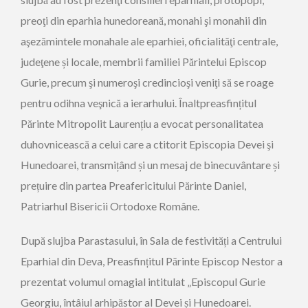
preoţi din eparhia hunedoreană, monahi şi monahii din
aşezămintele monahale ale eparhiei, oficialităţi centrale,
judeţene și locale, membrii familiei Părintelui Episcop
Gurie, precum şi numeroşi credincioşi veniţi să se roage
pentru odihna veşnică a ierarhului. Înaltpreasfințitul
Părinte Mitropolit Laurențiu a evocat personalitatea
duhovnicească a celui care a ctitorit Episcopia Devei şi
Hunedoarei, transmițând și un mesaj de binecuvântare și
prețuire din partea Preafericitului Părinte Daniel,
Patriarhul Bisericii Ortodoxe Române.
După slujba Parastasului, în Sala de festivități a Centrului
Eparhial din Deva, Preasfințitul Părinte Episcop Nestor a
prezentat volumul omagial intitulat „Episcopul Gurie
Georgiu, întâiul arhipăstor al Devei și Hunedoarei.