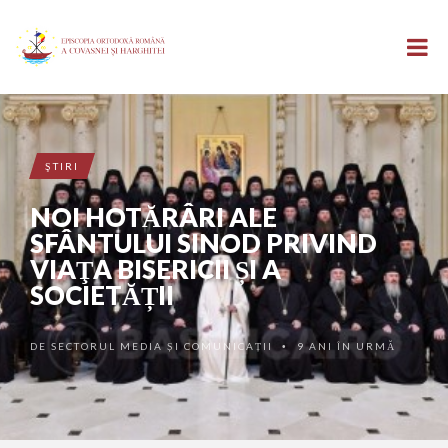
ŞTIRI
NOI HOTĂRÂRI ALE
SFÂNTULUI SINOD PRIVIND
VIAŢA BISERICII ȘI A
SOCIETĂȚII
DE
SECTORUL MEDIA ȘI COMUNICAȚII
9 ANI ÎN URMĂ
•