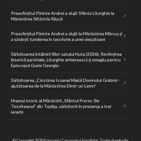
Preasfințitul Părinte Andrei a slujit Sfânta Liturghie la
Mănăstirea Sihăstria Râșcăi
Preasfințitul Părinte Andrei a slujit la Mănăstirea Mărcuș și
a săvârșit tunderea în rasoforie a unei viețuitoare
Sărbătoarea întâlnirii fiilor satului Huta (2026): Resfințirea
bisericii parohiale, Liturghie arhierească și omagiu pentru
Episcopul Gurie Georgiu
Sărbătoarea „Cinstirea Icoanei Maicii Domnului Grabnic-
ajutătoarea de la Mănăstirea Dintr-un Lemn”
Hramul istoric al Mănăstirii „Sfântul Proroc Ilie
Tesviteanul” din Toplița, sărbătorit în prezența a trei
ierarhi
© Copyright 2020 Episcopia Covasnei și Harghitei. Toate drepturile