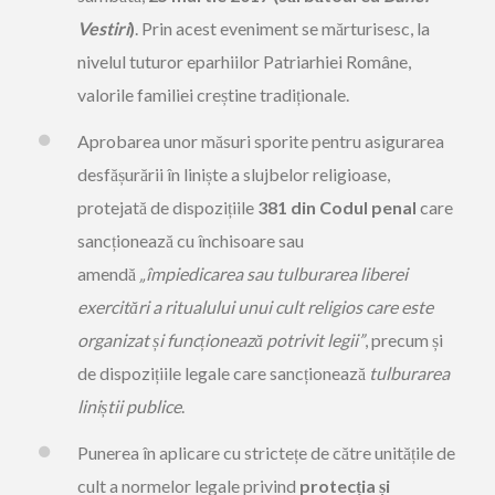
Vestiri
)
. Prin acest eveniment se mărturisesc, la
nivelul tuturor eparhiilor Patriarhiei Române,
valorile familiei creștine tradiționale.
Aprobarea unor măsuri sporite pentru asigurarea
desfășurării în liniște a slujbelor religioase,
protejată de dispozițiile
381 din Codul penal
care
sancționează cu închisoare sau
amendă
„împiedicarea sau tulburarea liberei
exercitări a ritualului unui cult religios care este
organizat și funcționează potrivit legii”
, precum și
de dispozițiile legale care sancționează
tulburarea
liniștii publice
.
Punerea în aplicare cu strictețe de către unitățile de
cult a normelor legale privind
protecția și