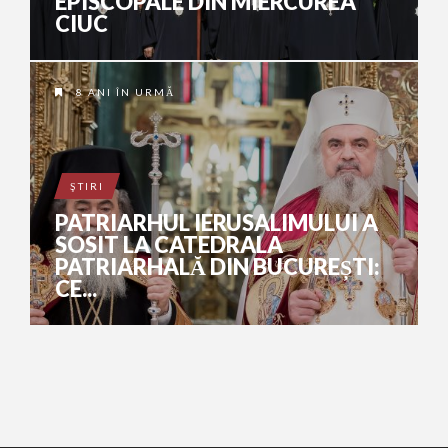
EPISCOPALE DIN MIERCUREA
CIUC
8 ANI ÎN URMĂ
ŞTIRI
PATRIARHUL IERUSALIMULUI A
SOSIT LA CATEDRALA
PATRIARHALĂ DIN BUCUREȘTI:
CE...