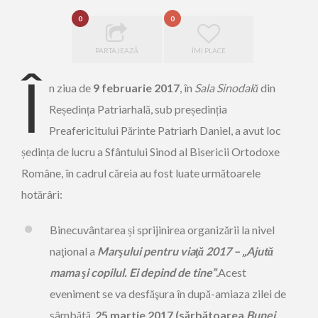
0
0
PARTAJEAZĂ
ÎMI PLACE
Î
n ziua de
9 februarie 2017
, în
Sala Sinodală
din
Reședința Patriarhală, sub președinția
Preafericitului Părinte Patriarh Daniel, a avut loc
ședința de lucru a Sfântului Sinod al Bisericii Ortodoxe
Române, în cadrul căreia au fost luate următoarele
hotărâri:
Binecuvântarea și sprijinirea organizării la nivel
naţional a
Marşului pentru viaţă 2017 – „Ajută
mama şi copilul. Ei depind de tine”
.
Acest
eveniment se va desfăşura în după-amiaza zilei de
sâmbătă,
25 martie 2017 (sărbătoarea
Bunei