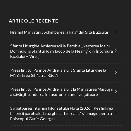
ARTICOLE RECENTE
Hramul Mănăstirii „Schimbarea la Față” din Sita Buzăului
Sfânta Liturghie Arhierească la Parohia „Nașterea Maicii
Domnului și Sfântul Ioan Iacob de la Neamț” din Întorsura
Buzăului – Vîrtej
Preasfințitul Părinte Andrei a slujit Sfânta Liturghie la
Mănăstirea Sihăstria Râșcăi
Preasfințitul Părinte Andrei a slujit la Mănăstirea Mărcuș și
a săvârșit tunderea în rasoforie a unei viețuitoare
Sărbătoarea întâlnirii fiilor satului Huta (2026): Resfințirea
bisericii parohiale, Liturghie arhierească și omagiu pentru
Episcopul Gurie Georgiu