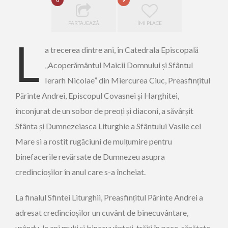
0
9
PARTAJEAZĂ
ÎMI PLACE
L
a trecerea dintre ani, în Catedrala Episcopală
„Acoperământul Maicii Domnului și Sfântul
Ierarh Nicolae” din Miercurea Ciuc, Preasfințitul
Părinte Andrei, Episcopul Covasnei și Harghitei,
înconjurat de un sobor de preoți și diaconi, a săvârșit
Sfânta și Dumnezeiasca Liturghie a Sfântului Vasile cel
Mare si a rostit rugăciuni de mulțumire pentru
binefacerile revărsate de Dumnezeu asupra
credincioșilor în anul care s-a încheiat.
La finalul Sfintei Liturghii, Preasfințitul Părinte Andrei a
adresat credincioșilor un cuvânt de binecuvântare,
urându-le ani mulți și binecuvântați, trăiți în pace, sănătate