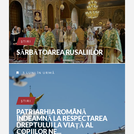
ŞTIRI
SĂRBĂTOAREA RUSALIILOR
5 LUNI ÎN URMĂ
ŞTIRI
PATRIARHIA ROMÂNĂ
ÎNDEAMNĂ LA RESPECTAREA
DREPTULUI LA VIAȚĂ AL
COPIILOR NE...