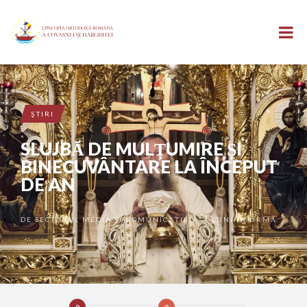
ŞTIRI
SLUJBĂ DE MULȚUMIRE ȘI
BINECUVÂNTARE LA ÎNCEPUT
DE AN
DE
SECTORUL MEDIA ȘI COMUNICAȚII
7 LUNI ÎN URMĂ
•