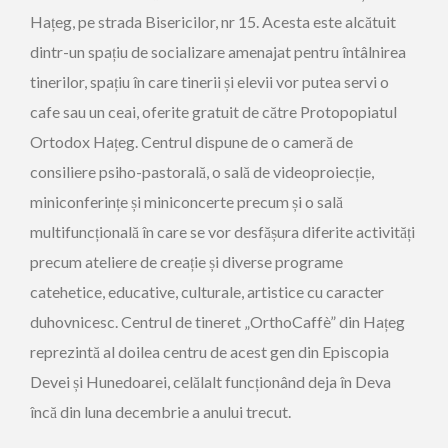
Hațeg, pe strada Bisericilor, nr 15. Acesta este alcătuit
dintr-un spațiu de socializare amenajat pentru întâlnirea
tinerilor, spațiu în care tinerii și elevii vor putea servi o
cafe sau un ceai, oferite gratuit de către Protopopiatul
Ortodox Hațeg. Centrul dispune de o cameră de
consiliere psiho-pastorală, o sală de videoproiecție,
miniconferințe și miniconcerte precum și o sală
multifuncțională în care se vor desfășura diferite activități
precum ateliere de creație și diverse programe
catehetice, educative, culturale, artistice cu caracter
duhovnicesc. Centrul de tineret „OrthoCaffè” din Hațeg
reprezintă al doilea centru de acest gen din Episcopia
Devei și Hunedoarei, celălalt funcționând deja în Deva
încă din luna decembrie a anului trecut.