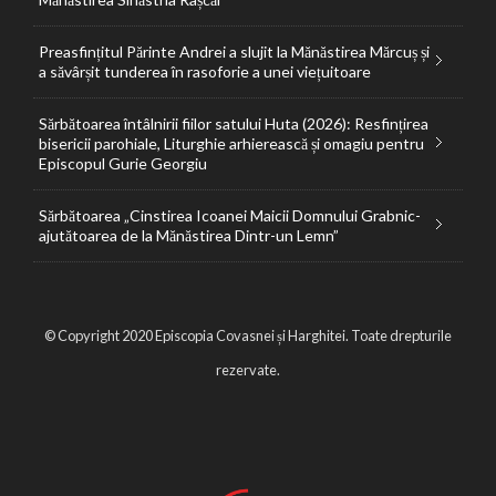
Preasfințitul Părinte Andrei a slujit la Mănăstirea Mărcuș și
a săvârșit tunderea în rasoforie a unei viețuitoare
Sărbătoarea întâlnirii fiilor satului Huta (2026): Resfințirea
bisericii parohiale, Liturghie arhierească și omagiu pentru
Episcopul Gurie Georgiu
Sărbătoarea „Cinstirea Icoanei Maicii Domnului Grabnic-
ajutătoarea de la Mănăstirea Dintr-un Lemn”
© Copyright 2020 Episcopia Covasnei și Harghitei. Toate drepturile
rezervate.