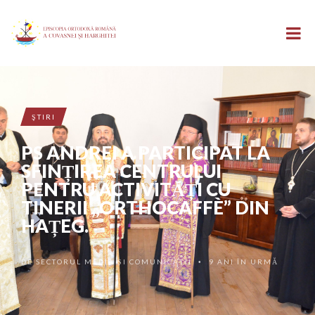
ŞTIRI
PS ANDREI A PARTICIPAT LA
SFINȚIREA CENTRULUI
PENTRU ACTIVITĂȚI CU
TINERII ,,ORTHOCAFFÈ” DIN
HAȚEG.
DE
SECTORUL MEDIA ȘI COMUNICAȚII
9 ANI ÎN URMĂ
•