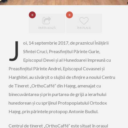
0
0
PARTAJEAZĂ
ÎMI PLACE
J
oi, 14 septembrie 2017, de praznicul Înălțării
Sfintei Cruci, Preasfințitul Părinte Gurie,
Episcopul Devei și al Hunedoarei împreună cu
Preasfințitul Părinte Andrei, Episcopul Covasnei și
Harghitei, au săvârșit o slujbă de sfințire a noului Centru
de Tineret „OrthoCaffè” din Hațeg, amenajat cu
binecuvântarea și prin purtarea de grijă a ierarhului
hunedorean și cu sprijinul Protopopiatului Ortodox
Hațeg, prin părintele protopop Antonie Budiul.
Centrul de tineret „OrthoCaffè” este situat în orașul