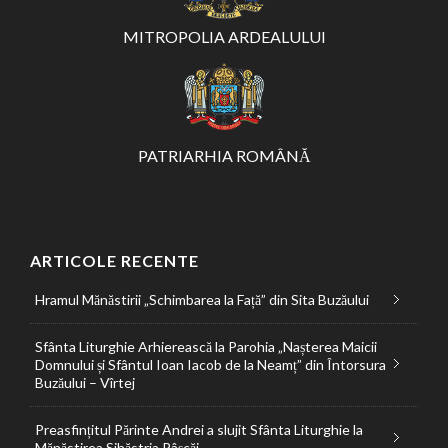
MITROPOLIA ARDEALULUI
PATRIARHIA ROMÂNĂ
ARTICOLE RECENTE
Hramul Mănăstirii „Schimbarea la Față” din Sita Buzăului
Sfânta Liturghie Arhierească la Parohia „Nașterea Maicii
Domnului și Sfântul Ioan Iacob de la Neamț” din Întorsura
Buzăului – Vîrtej
Preasfințitul Părinte Andrei a slujit Sfânta Liturghie la
Mănăstirea Sihăstria Râșcăi