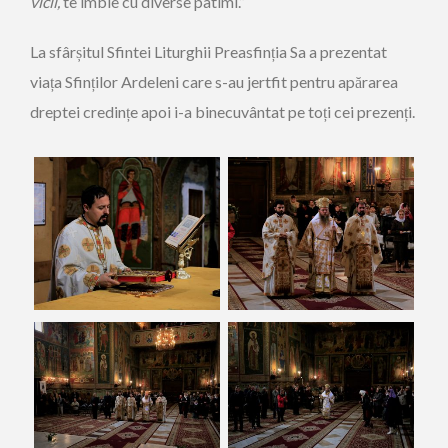
vicii,
te îmbie cu diverse patimi.”
La sfârșitul Sfintei Liturghii Preasfinția Sa a prezentat
viața Sfinților Ardeleni care s-au jertfit pentru apărarea
dreptei credințe apoi i-a binecuvântat pe toți cei prezenți.