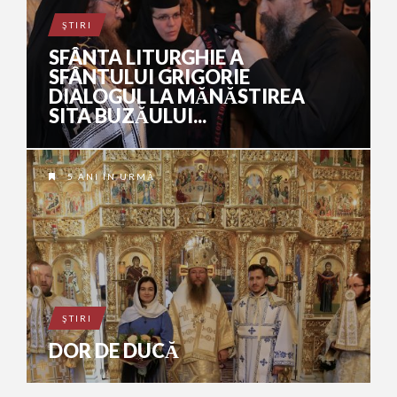
ŞTIRI
SFÂNTA LITURGHIE A
SFÂNTULUI GRIGORIE
DIALOGUL LA MĂNĂSTIREA
SITA BUZĂULUI...
5 ANI ÎN URMĂ
ŞTIRI
DOR DE DUCĂ