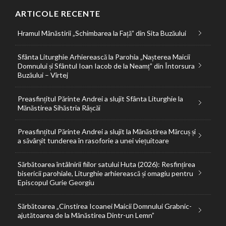
ARTICOLE RECENTE
Hramul Mănăstirii „Schimbarea la Față” din Sita Buzăului
Sfânta Liturghie Arhierească la Parohia „Nașterea Maicii
Domnului și Sfântul Ioan Iacob de la Neamț” din Întorsura
Buzăului – Vîrtej
Preasfințitul Părinte Andrei a slujit Sfânta Liturghie la
Mănăstirea Sihăstria Râșcăi
Preasfințitul Părinte Andrei a slujit la Mănăstirea Mărcuș și
a săvârșit tunderea în rasoforie a unei viețuitoare
Sărbătoarea întâlnirii fiilor satului Huta (2026): Resfințirea
bisericii parohiale, Liturghie arhierească și omagiu pentru
Episcopul Gurie Georgiu
Sărbătoarea „Cinstirea Icoanei Maicii Domnului Grabnic-
ajutătoarea de la Mănăstirea Dintr-un Lemn”