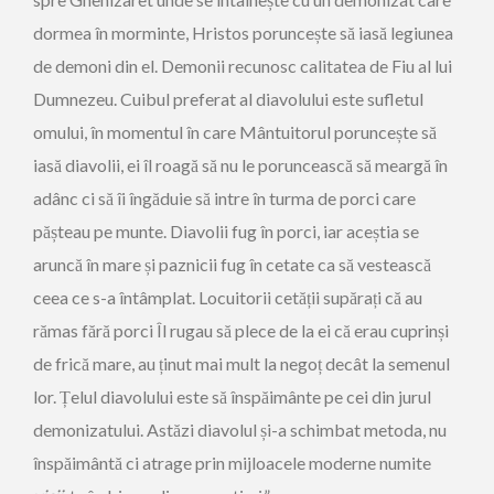
dormea în morminte, Hristos poruncește să iasă legiunea
de demoni din el. Demonii recunosc calitatea de Fiu al lui
Dumnezeu. Cuibul preferat al diavolului este sufletul
omului, în momentul în care Mântuitorul poruncește să
iasă diavolii, ei îl roagă să nu le poruncească să meargă în
adânc ci să îi îngăduie să intre în turma de porci care
pășteau pe munte. Diavolii fug în porci, iar aceștia se
aruncă în mare și paznicii fug în cetate ca să vestească
ceea ce s-a întâmplat. Locuitorii cetății supărați că au
rămas fără porci Îl rugau să plece de la ei că erau cuprinși
de frică mare, au ținut mai mult la negoț decât la semenul
lor. Țelul diavolului este să înspăimânte pe cei din jurul
demonizatului. Astăzi diavolul și-a schimbat metoda, nu
înspăimântă ci atrage prin mijloacele moderne numite