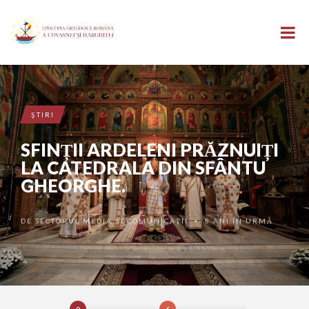
ŞTIRI
SFINȚII ARDELENI PRĂZNUIȚI
LA CATEDRALA DIN SFÂNTU
GHEORGHE.
DE
SECTORUL MEDIA ȘI COMUNICAȚII
8 ANI ÎN URMĂ
•