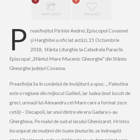
0
6
PARTAJEAZĂ
ÎMI PLACE
P
reasfințitul Părinte Andrei, Episcopul Covasnei
și Harghitei a oficiat astăzi, 21 Octombrie
2018, Sfânta Liturghie la Catedrala Paraclis
Episcopal „Sfântul Mare Mucenic Gheorghe” din Sfântu
Gheorghe județul Covasna.
Preasfinția Sa în cuvântul de învățătură a spus: „ Palestina
este o regiune din mijlocul Galileii, iar Iudea ținut locuit de
greci, urmașii lui Alexandru cel Mare care a format zece
cetăți – Decapoli, iar unul dintre ele era Gadara s-au
Gherghesa. Pe malul de sud al lacului Ghenizaret. Hristos
înconjurat de mulțimi din toate ținuturile, se îndreaptă
spre Ghenizaret unde se întâlnește cu un demonizat care