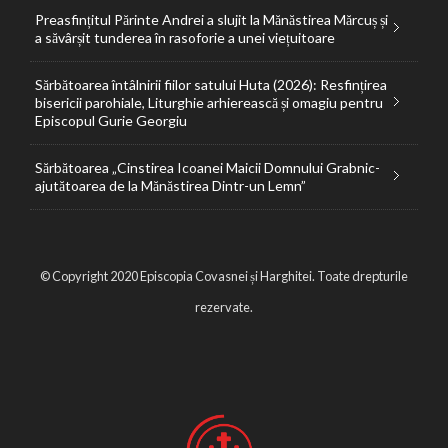
Preasfințitul Părinte Andrei a slujit la Mănăstirea Mărcuș și
a săvârșit tunderea în rasoforie a unei viețuitoare
Sărbătoarea întâlnirii fiilor satului Huta (2026): Resfințirea
bisericii parohiale, Liturghie arhierească și omagiu pentru
Episcopul Gurie Georgiu
Sărbătoarea „Cinstirea Icoanei Maicii Domnului Grabnic-
ajutătoarea de la Mănăstirea Dintr-un Lemn”
© Copyright 2020 Episcopia Covasnei și Harghitei. Toate drepturile
rezervate.