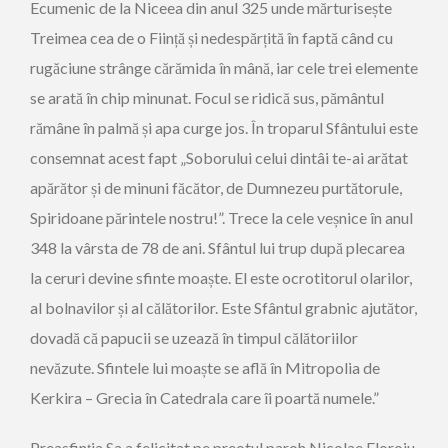
Ecumenic de la Niceea din anul 325 unde mărturisește
Treimea cea de o Ființă și nedespărțită în faptă când cu
rugăciune strânge cărămida în mână, iar cele trei elemente
se arată în chip minunat. Focul se ridică sus, pământul
rămâne în palmă și apa curge jos. În troparul Sfântului este
consemnat acest fapt „Soborului celui dintâi te-ai arătat
apărător și de minuni făcător, de Dumnezeu purtătorule,
Spiridoane părintele nostru!”. Trece la cele veșnice în anul
348 la vârsta de 78 de ani. Sfântul lui trup după plecarea
la ceruri devine sfinte moaște. El este ocrotitorul olarilor,
al bolnavilor și al călătorilor. Este Sfântul grabnic ajutător,
dovadă că papucii se uzează în timpul călătoriilor
nevăzute. Sfintele lui moaște se află în Mitropolia de
Kerkira – Grecia în Catedrala care îi poartă numele.”
Preasfinția Sa a felicitat pe preotul paroh Nicolae Floroiu