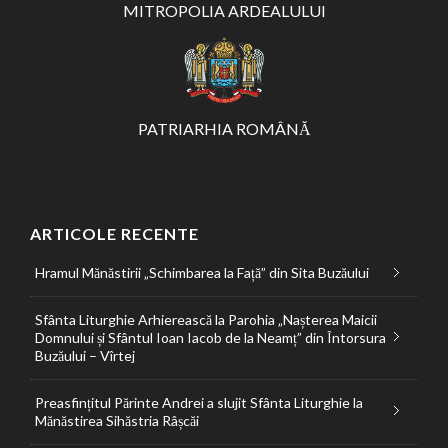
MITROPOLIA ARDEALULUI
PATRIARHIA ROMÂNĂ
ARTICOLE RECENTE
Hramul Mănăstirii „Schimbarea la Față” din Sita Buzăului
Sfânta Liturghie Arhierească la Parohia „Nașterea Maicii
Domnului și Sfântul Ioan Iacob de la Neamț” din Întorsura
Buzăului – Vîrtej
Preasfințitul Părinte Andrei a slujit Sfânta Liturghie la
Mănăstirea Sihăstria Râșcăi