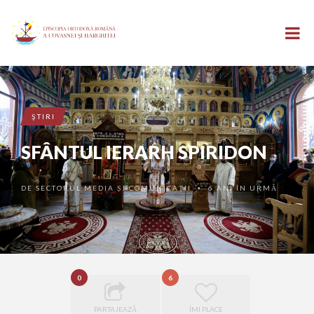
ŞTIRI
SFÂNTUL IERARH SPIRIDON
DE
SECTORUL MEDIA ȘI COMUNICAȚII
6 ANI ÎN URMĂ
•
0
6
PARTAJEAZĂ
ÎMI PLACE