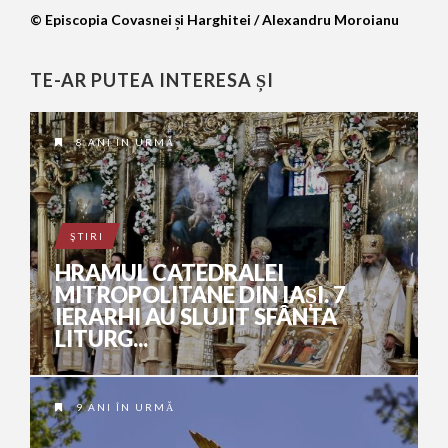
© Episcopia Covasnei și Harghitei / Alexandru Moroianu
TE-AR PUTEA INTERESA ȘI
8 ANI ÎN URMĂ
ŞTIRI
HRAMUL CATEDRALEI
MITROPOLITANE DIN IAȘI. 7
IERARHI AU SLUJIT SFÂNTA
LITURG...
9 ANI ÎN URMĂ