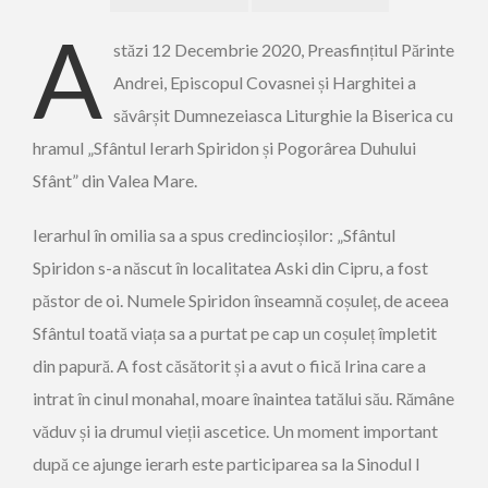
A
stăzi 12 Decembrie 2020, Preasfințitul Părinte
Andrei, Episcopul Covasnei și Harghitei a
săvârșit Dumnezeiasca Liturghie la Biserica cu
hramul „Sfântul Ierarh Spiridon și Pogorârea Duhului
Sfânt” din Valea Mare.
Ierarhul în omilia sa a spus credincioșilor: „Sfântul
Spiridon s-a născut în localitatea Aski din Cipru, a fost
păstor de oi. Numele Spiridon înseamnă coșuleț, de aceea
Sfântul toată viața sa a purtat pe cap un coșuleț împletit
din papură. A fost căsătorit și a avut o fiică Irina care a
intrat în cinul monahal, moare înaintea tatălui său. Rămâne
văduv și ia drumul vieții ascetice. Un moment important
după ce ajunge ierarh este participarea sa la Sinodul I