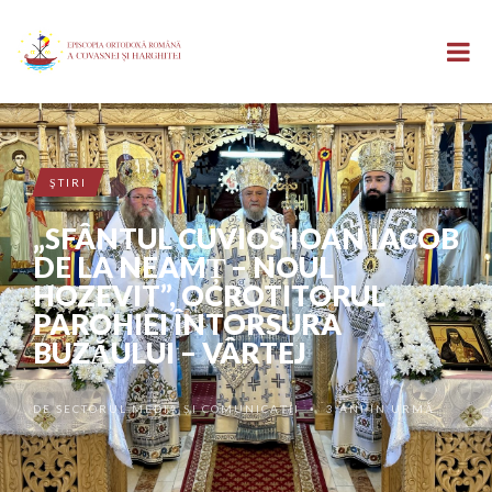
ŞTIRI
„SFÂNTUL CUVIOS IOAN IACOB
DE LA NEAMȚ – NOUL
HOZEVIT”, OCROTITORUL
PAROHIEI ÎNTORSURA
BUZĂULUI – VÂRTEJ
DE
SECTORUL MEDIA ȘI COMUNICAȚII
3 ANI ÎN URMĂ
•