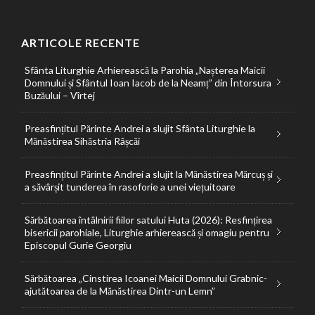
ARTICOLE RECENTE
Sfânta Liturghie Arhierească la Parohia „Nașterea Maicii
Domnului și Sfântul Ioan Iacob de la Neamț” din Întorsura
Buzăului – Vîrtej
Preasfințitul Părinte Andrei a slujit Sfânta Liturghie la
Mănăstirea Sihăstria Râșcăi
Preasfințitul Părinte Andrei a slujit la Mănăstirea Mărcuș și
a săvârșit tunderea în rasoforie a unei viețuitoare
Sărbătoarea întâlnirii fiilor satului Huta (2026): Resfințirea
bisericii parohiale, Liturghie arhierească și omagiu pentru
Episcopul Gurie Georgiu
Sărbătoarea „Cinstirea Icoanei Maicii Domnului Grabnic-
ajutătoarea de la Mănăstirea Dintr-un Lemn”