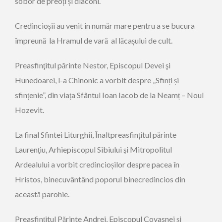
sobor de preoți și diaconi.
Credincioșii au venit în număr mare pentru a se bucura
împreună la Hramul de vară al lăcașului de cult.
Preasfinţitul părinte Nestor, Episcopul Devei şi
Hunedoarei, l-a Chinonic a vorbit despre „Sfinți și
sfințenie”, din viața Sfântul Ioan Iacob de la Neamț – Noul
Hozevit.
La final Sfintei Liturghii, Înaltpreasfințitul părinte
Laurenţiu, Arhiepiscopul Sibiului şi Mitropolitul
Ardealului a vorbit credincioșilor despre pacea în
Hristos, binecuvântând poporul binecredincios din
această parohie.
Preasfințitul Părinte Andrei, Episcopul Covasnei și