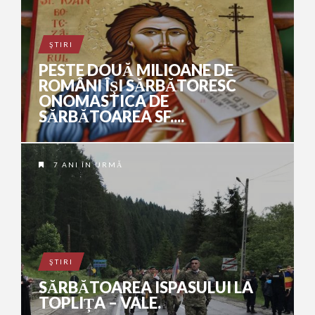
ŞTIRI
PESTE DOUĂ MILIOANE DE
ROMÂNI ÎŞI SĂRBĂTORESC
ONOMASTICA DE
SĂRBĂTOAREA SF....
7 ANI ÎN URMĂ
ŞTIRI
SĂRBĂTOAREA ISPASULUI LA
TOPLIȚA – VALE.