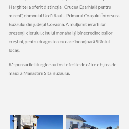
Harghitei a oferit distincția „Crucea Eparhială pentru
mireni”, domnului Urdă Raul – Primarul Orașului Întorsura
Buzăului din județul Covasna. A mulțumit ierarhilor
prezenți, clerului, cinului monahal și binecredincioșilor
creștini, pentru dragostea cu care înconjoară Sfântul
locaș.
Răspunsurile liturgice au fost oferite de către obștea de
maici a Mănăstirii Sita Buzăului.