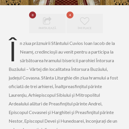
0
4
PARTAJEAZĂ
ÎMI PLACE
Î
n ziua prăznuirii Sfântului Cuvios Ioan Iacob de la
Neamț, credincioşii au venit pentru a participa la
sărbătoarea hramului bisericii parohiei Întorsura
Buzăului – Vârtej din localitatea Întorsura Buzăului,
județul Covasna. Sfânta Liturghie din ziua hramului a fost
oficiată de trei arhierei, Înaltpreasfințitul părinte
Laurenţiu, Arhiepiscopul Sibiului şi Mitropolitul
Ardealului alături de Preasfinţitul părinte Andrei,
Episcopul Covasnei şi Harghitei şi Preasfinţitul părinte
Nestor, Episcopul Devei şi Hunedoarei, înconjurați de un