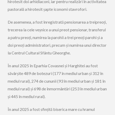
hirotesit doi arhidiaconi, iar pentru realizări în activitatea
pastorală a hirotesit șapte iconomi stavrofori.
De asemenea, a fost înregistrată pensionarea a treipreoți,
trecerea la cele veșnice a unui preot pensionar, transferul
a patru preoți, numirea la parohii a trei preoți parohi și a
doi preoți administratori, precum și numirea unui director
la Centrul Cultural Sfântu Gheorghe.
În anul 2025 în Eparhia Covasnei și Harghitei au fost
săvârșite 489 de botezuri (177 în mediul urban și 312 în
mediul rural), 274 de cununii (93 în mediul urban și 181 în
mediul rural) și 698 de înmormântări (253 în mediul urban
și 445 în mediul rural).
În anul 2025 a fost sfințită biserica mare cu hramul