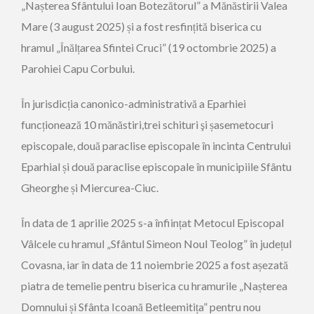
„Nașterea Sfântului Ioan Botezătorul” a Mănăstirii Valea
Mare (3 august 2025) și a fost resfințită biserica cu
hramul „Înălțarea Sfintei Cruci” (19 octombrie 2025) a
Parohiei Capu Corbului.
În jurisdicția canonico-administrativă a Eparhiei
funcționează 10 mănăstiri,trei schituri şi șasemetocuri
episcopale, două paraclise episcopale în incinta Centrului
Eparhial și două paraclise episcopale în municipiile Sfântu
Gheorghe și Miercurea-Ciuc.
În data de 1 aprilie 2025 s-a înființat Metocul Episcopal
Vâlcele cu hramul „Sfântul Simeon Noul Teolog” în județul
Covasna, iar în data de 11 noiembrie 2025 a fost așezată
piatra de temelie pentru biserica cu hramurile „Nașterea
Domnului și Sfânta Icoană Betleemitița” pentru nou