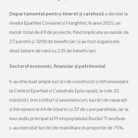
Departamentul pentru tineret și cateheză
a derulat la
nivelul Eparhiei Covasnei și Harghitei, în anul 2025, un
număr total de 69 de proiecte, fiind implicate un număr de
27 parohii și 3200 de beneficiari și au fost organizate
două tabere de vară cu 235 de beneficiari.
Sectorul economic, financiar şi patrimonial
S-au efectuat ample lucrări de construcții și înfrumusețare
la Centrul Eparhial și Catedrala Episcopală, la cele 10
mănăstiri, trei schituri și șasemetocuri, lucrări de reparații
și întreținere la 64 de biserici și 37 de case parohiale, iar la
nou sediu principal al Protopopiatului Buzăul Transilvan
s-au executat lucrări de reabilitare în proporție de 75%.