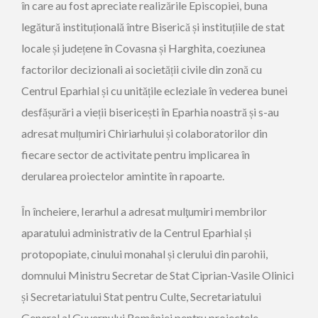
în care
au fost apreciate realizările Episcopiei, buna
legătură instituțională între Biserică și instituțiile de stat
locale și județene în Covasna și Harghita, coeziunea
factorilor decizionali ai societății civile din zonă cu
Centrul Eparhial și cu unitățile ecleziale în vederea bunei
desfășurări a vieții bisericești în Eparhia noastră și s-au
adresat mulțumiri Chiriarhului și colaboratorilor din
fiecare sector de activitate pentru implicarea în
derularea proiectelor amintite în rapoarte.
În încheiere, Ierarhul a adresat mulţumiri membrilor
aparatului administrativ de la Centrul Eparhial și
protopopiate, cinului monahal și clerului din parohii,
domnului Ministru Secretar de Stat Ciprian-Vasile Olinici
și Secretariatului Stat pentru Culte, Secretariatului
General al Guvernului României pentru proiectele