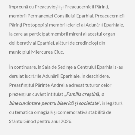
împreună cu Preacuvioșii și Preacucernicii Părinți,
membrii Permanenţei Consiliului Eparhial, Preacucernicii
Părinţi Protopopi şi membrii clerici ai Adunării Eparhiale,
la care au participat membrii mireni ai acestui organ
deliberativ al Eparhiei, alături de credincioşi din
municipiul Miercurea Ciuc.
În continuare, în Sala de Ședinţe a Centrului Eparhial s-au
derulat lucrările Adunării Eparhiale. În deschidere,
Preasfințitul Părinte Andrei a adresat tuturor celor
prezenți un cuvânt intitulat ,,
Familia creștină, o
binecuvântare pentru biserică și societate
”, în legătură
cu tematica omagială și comemorativă stabilită de
Sfântul Sinod pentru anul 2026.