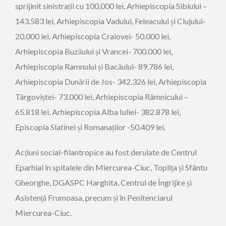
sprijinit sinistrații cu 100.000 lei, Arhiepiscopia Sibiului –
143.583 lei, Arhiepiscopia Vadului, Feleacului și Clujului-
20.000 lei, Arhiepiscopia Craiovei- 50.000 lei,
Arhiepiscopia Buzăului și Vrancei- 700.000 lei,
Arhiepiscopia Ramnului și Bacăului- 89.786 lei,
Arhiepiscopia Dunării de Jos- 342.326 lei, Arhiepiscopia
Târgoviștei- 73.000 lei, Arhiepiscopia Râmnicului –
65.818 lei, Arhiepiscopia Alba Iuliei- 382.878 lei,
Episcopia Slatinei și Romanaților -50.409 lei.
Acțiuni social-filantropice au fost derulate de Centrul
Eparhial în spitalele din Miercurea-Ciuc, Toplița și Sfântu
Gheorghe, DGASPC Harghita, Centrul de Îngrijire și
Asistență Frumoasa, precum și în Penitenciarul
Miercurea-Ciuc.