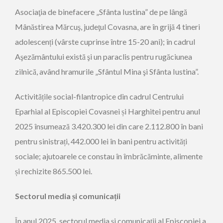
Asociaţia de binefacere „Sfânta Iustina” de pe lângă
Mânăstirea Mărcuş, judeţul Covasna, are în grijă 4 tineri
adolescenți (vârste cuprinse între 15-20 ani); în cadrul
Aşezământului există şi un paraclis pentru rugăciunea
zilnică, având hramurile „Sfântul Mina şi Sfânta Iustina”.
Activitățile social-filantropice din cadrul Centrului
Eparhial al Episcopiei Covasnei și Harghitei pentru anul
2025 însumează 3.420.300 lei din care 2.112.800 în bani
pentru sinistrați, 442.000 lei în bani pentru activități
sociale; ajutoarele ce constau în îmbrăcăminte, alimente
și rechizite 865.500 lei.
Sectorul media și comunicații
În anul 2025, sectorul media și comunicații al Episcopiei a