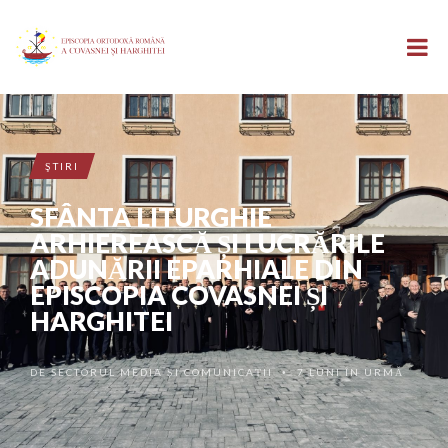
ŞTIRI
SFÂNTA LITURGHIE
ARHIEREASCĂ ȘI LUCRĂRILE
ADUNĂRII EPARHIALE DIN
EPISCOPIA COVASNEI ȘI
HARGHITEI
DE
SECTORUL MEDIA ȘI COMUNICAȚII
7 LUNI ÎN URMĂ
•