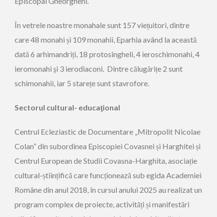
Episcopal Gheorgheni.
În vetrele noastre monahale sunt 157 viețuitori, dintre
care 48 monahi și 109 monahii, Eparhia având la această
dată 6 arhimandriți, 18 protosingheli, 4 ieroschimonahi, 4
ieromonahi şi 3 ierodiaconi. Dintre călugărițe 2 sunt
schimonahii, iar 5 starețe sunt stavrofore.
Sectorul cultural- educaţional
Centrul Ecleziastic de Documentare „Mitropolit Nicolae
Colan” din subordinea Episcopiei Covasnei și Harghitei și
Centrul European de Studii Covasna-Harghita, asociație
cultural-științifică care funcționează sub egida Academiei
Române din anul 2018, în cursul anului 2025 au realizat un
program complex de proiecte, activități și manifestări