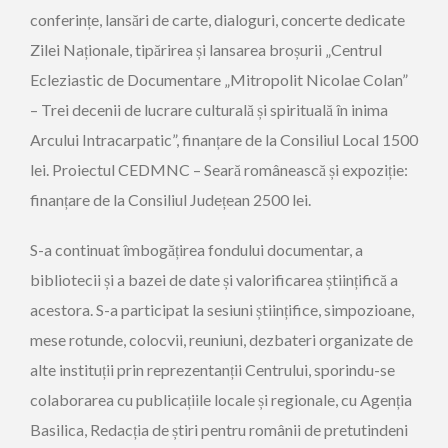
conferințe, lansări de carte, dialoguri, concerte dedicate
Zilei Naționale, tipărirea și lansarea broșurii „Centrul
Ecleziastic de Documentare „Mitropolit Nicolae Colan”
– Trei decenii de lucrare culturală și spirituală în inima
Arcului Intracarpatic”, finanțare de la Consiliul Local 1500
lei. Proiectul CEDMNC – Seară românească și expoziție:
finanțare de la Consiliul Județean 2500 lei.
S-a continuat îmbogățirea fondului documentar, a
bibliotecii și a bazei de date și valorificarea științifică a
acestora. S-a participat la sesiuni științifice, simpozioane,
mese rotunde, colocvii, reuniuni, dezbateri organizate de
alte instituții prin reprezentanții Centrului, sporindu-se
colaborarea cu publicațiile locale și regionale, cu Agenția
Basilica, Redacția de știri pentru românii de pretutindeni