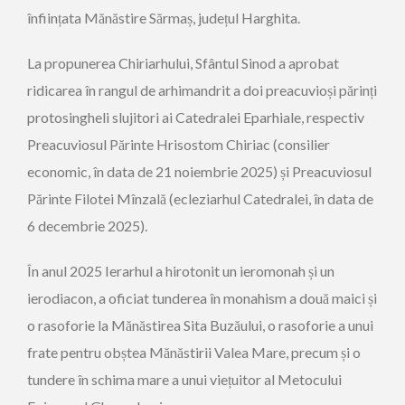
înființata Mănăstire Sărmaș, județul Harghita.
La propunerea Chiriarhului, Sfântul Sinod a aprobat
ridicarea în rangul de arhimandrit a doi preacuvioși părinți
protosingheli slujitori ai Catedralei Eparhiale, respectiv
Preacuviosul Părinte Hrisostom Chiriac (consilier
economic, în data de 21 noiembrie 2025) și Preacuviosul
Părinte Filotei Mînzală (ecleziarhul Catedralei, în data de
6 decembrie 2025).
În anul 2025 Ierarhul a hirotonit un ieromonah și un
ierodiacon, a oficiat tunderea în monahism a două maici și
o rasoforie la Mănăstirea Sita Buzăului, o rasoforie a unui
frate pentru obștea Mănăstirii Valea Mare, precum și o
tundere în schima mare a unui viețuitor al Metocului