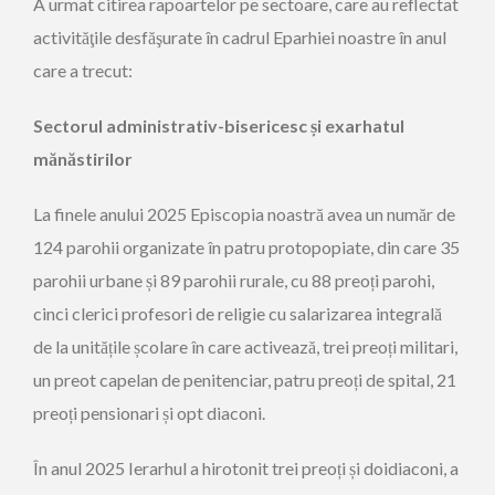
A urmat citirea rapoartelor pe sectoare, care au reflectat
activităţile desfăşurate în cadrul Eparhiei noastre în anul
care a trecut:
Sectorul administrativ-bisericesc și exarhatul
mănăstirilor
La finele anului 2025 Episcopia noastră avea un număr de
124 parohii organizate în patru protopopiate, din care 35
parohii urbane și 89 parohii rurale, cu 88 preoți parohi,
cinci clerici profesori de religie cu salarizarea integrală
de la unitățile școlare în care activează, trei preoți militari,
un preot capelan de penitenciar, patru preoți de spital, 21
preoți pensionari și opt diaconi.
În anul 2025 Ierarhul a hirotonit trei preoți și doidiaconi, a