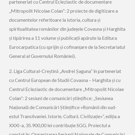
parteneriat cu Centrul Ecleziastic de documentare
„Mitropolit Nicolae Colan”: 2 proiecte de digitizare a
documentelor referitoare la istoria, cultura și
spiritualitatea românilor din județele Covasna și Harghita
și tipărirea a 11 volume și publicații apărute la Editura
Eurocarpatica (cu sprijin și cofinanțare de la Secretariatul
General al Guvernului României).
2. Liga Cultural-Creștină „Andrei Șaguna” în parteneriat
cu Centrul European de Studii Covasna – Harghita și cu
Centrul Ecleziastic de documentare „Mitropolit Nicolae
Colan”: 2 sesiuni de comunicări științifice: „Sesiunea
Națională de Comunicări Științifice «Românii din sud-
estul Transilvaniei. Istorie. Cultură. Civilizație»”, ediția a
XXXI-a, 35.900,00 lei contribuție SGG. Proiectul a
constat în: Organizarea Sesiunii Naționale de Comunicări