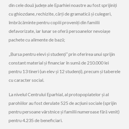
din cele două județe ale Eparhiei noastre au fost sprijiniți
cu ghiozdane, rechizite, cărți de gramatică și culegeri,
îmbrăcăminte pentru copiii proveniți din familii
defavorizate, iar lunar se oferă persoanelor nevoiașe
pachete cu alimente de bază;
„Bursa pentru elevi și studenți” prin oferirea unui sprijin
constant material și financiar în sumă de 210.000 lei
pentru 13 tineri (un elev și 12 studenți), precum și taberele
cu caracter social.
La nivelul Centrului Eparhial, al protopopiatelor și al
parohiilor au fost derulate 525 de acțiuni sociale (sprijin
pentru persoane vârstnice și familii numeroase fără venit)
pentru 4.235 de beneficiari.