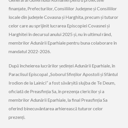
finanțate, Prefecturilor, Consiliilor Judeţene și Consiliilor
locale din județele Covasna și Harghita, precum și tuturor
celor care au sprijinit lucrarea Episcopiei Covasnei și
Harghitei în decursul anului 2025 și, nu în ultimul rând,
membrilor Adunării Eparhiale pentru buna colaborare în
mandatul 2022-2026.
După încheierea lucrărilor ședinței Adunării Eparhiale, în
Paraclisul Episcopal „Soborul Sfinților Apostoli și Sfântul
Irodion de la Lainici” a fost săvârșită slujba de Te Deum,
oficiată de Preasfinția Sa, în prezența clericilor și a
membrilor Adunării Eparhiale, la final Preasfinția Sa
oferind binecuvântarea arhierească tuturor celor
prezenți.