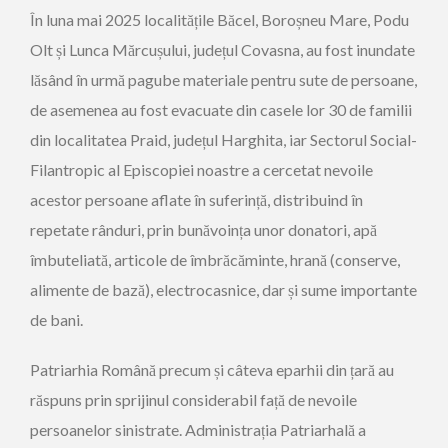
În luna mai 2025 localitățile Băcel, Boroșneu Mare, Podu
Olt și Lunca Mărcușului, județul Covasna, au fost inundate
lăsând în urmă pagube materiale pentru sute de persoane,
de asemenea au fost evacuate din casele lor 30 de familii
din localitatea Praid, județul Harghita, iar Sectorul Social-
Filantropic al Episcopiei noastre a cercetat nevoile
acestor persoane aflate în suferință, distribuind în
repetate rânduri, prin bunăvoința unor donatori, apă
îmbuteliată, articole de îmbrăcăminte, hrană (conserve,
alimente de bază), electrocasnice, dar și sume importante
de bani.
Patriarhia Română precum și câteva eparhii din țară au
răspuns prin sprijinul considerabil față de nevoile
persoanelor sinistrate. Administrația Patriarhală a